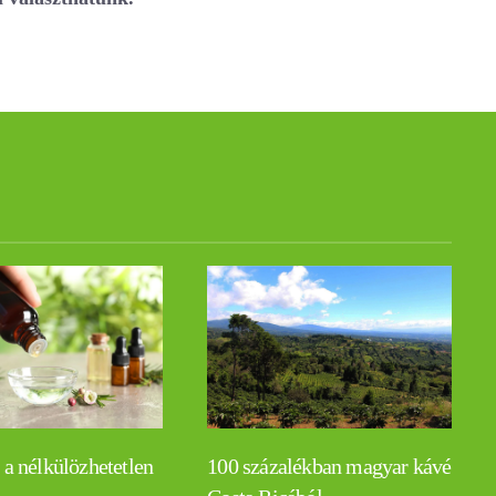
 a nélkülözhetetlen
100 százalékban magyar kávé