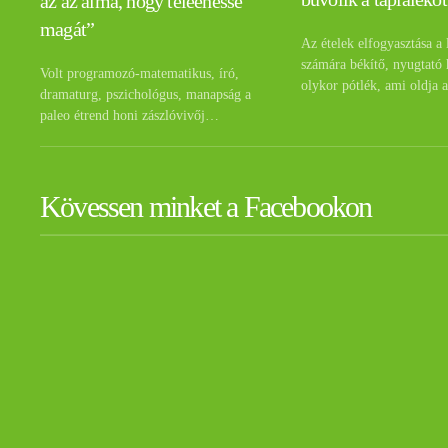
az az álma, hogy teleehesse
magát”
Az ételek elfogyasztása a 
számára békítő, nyugtató 
Volt programozó-matematikus, író,
olykor pótlék, ami oldja 
dramaturg, pszichológus, manapság a
paleo étrend honi zászlóvivőj…
Kövessen minket a Facebookon