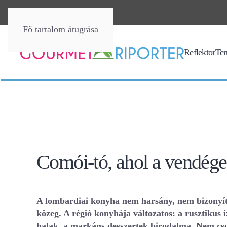
Fő tartalom átugrása
Reflektor
Terü
Comói-tó, ahol a vendég
A lombardiai konyha nem harsány, nem bizonyítan
közeg. A régió konyhája változatos: a rusztikus í
halak, a markáns desszertek birodalma. Nem cso