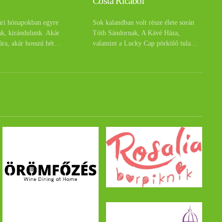
Costa Ricából
ári hónapokban egyre
Sok kalandban volt része élete során
nk, kirándulunk. Akár
Tóth Sándornak, A Kávé Háza,
ára, akár hosszú hét…
valamint a Lucky Cap pörkölő tula…