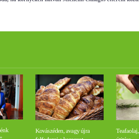
lénk
Teafaolaj,
Kovászéden, avagy újra
"