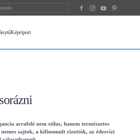
ránytű
Képriport
sorázni
gancia arrafelé nem stílus, hanem természetes
 nemes sajtok, a kifinomult rizottók, az édesvízi
 választhatunk.