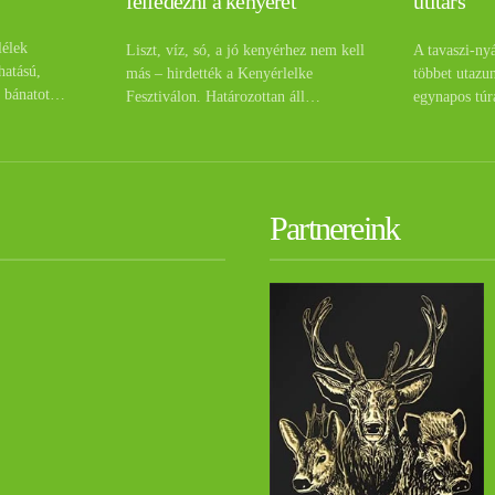
útitárs
felfedezni a kenyeret
lélek
A tavaszi-ny
Liszt, víz, só, a jó kenyérhez nem kell
hatású,
többet utazu
más – hirdették a Kenyérlelke
a bánatot…
egynapos túr
Fesztiválon. Határozottan áll…
Partnereink