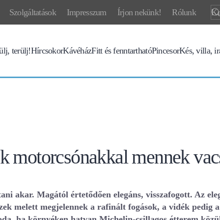
Szolgáltatások
Impresszum
Írjon nekünk!
Rólunk
lj, terülj!
Hírcsokor
Kávéház
Fitt és fenntartható
Pincesor
Kés, villa, i
ek motorcsónakkal mennek vac
i akar. Magától értetődően elegáns, visszafogott. Az ele
zek melett megjelennek a rafinált fogások, a vidék pedig a
da, ha környéken hatvan Michelin-csillagos étterem közül