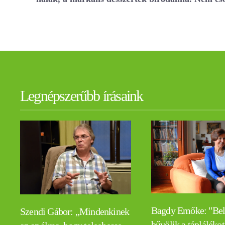
Legnépszerűbb írásaink
Bagdy Emőke: "Be
Szendi Gábor: „Mindenkinek
bűvölik a táplálékot