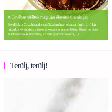
A Covában találtuk meg újra álmaink tiramisuját
Bevalljuk, a Cova hivatalos sajtóközleményét olvasva rögtön úrrá lett
rajtunk a kíváncsiság a luxus és elegancia szavak láttán. Hiszen az olasz
gasztronómia az élvezetről, az ízek gyönyörűségéről, ug…
Terülj, terülj!