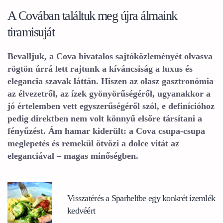
A Covában találtuk meg újra álmaink
tiramisuját
Bevalljuk, a Cova hivatalos sajtóközleményét olvasva
rögtön úrrá lett rajtunk a kíváncsiság a luxus és
elegancia szavak láttán. Hiszen az olasz gasztronómia
az élvezetről, az ízek gyönyörűségéről, ugyanakkor a
jó értelemben vett egyszerűségéről szól, e definícióhoz
pedig direktben nem volt könnyű elsőre társítani a
fényűzést. Ám hamar kiderült: a Cova csupa-csupa
meglepetés és remekül ötvözi a dolce vitát az
eleganciával – magas minőségben.
Visszatérés a Sparheltbe egy konkrét ízemlék
kedvéért