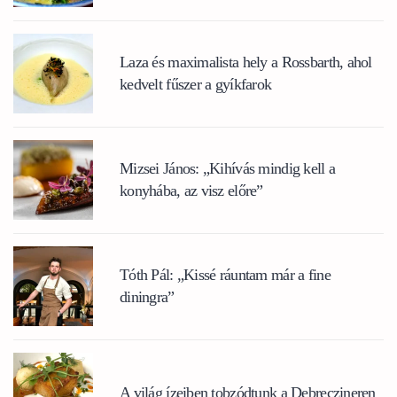
Laza és maximalista hely a Rossbarth, ahol
kedvelt fűszer a gyíkfarok
Mizsei János: „Kihívás mindig kell a
konyhába, az visz előre”
Tóth Pál: „Kissé ráuntam már a fine
diningra”
A világ ízeiben tobzódtunk a Debreczineren