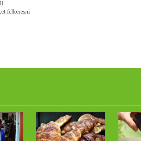
úl
et felkeresni