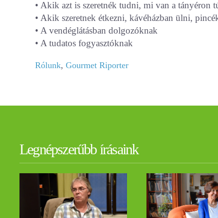
• Akik azt is szeretnék tudni, mi van a tányéron t
• Akik szeretnek étkezni, kávéházban ülni, pincék
• A vendéglátásban dolgozóknak
• A tudatos fogyasztóknak
Rólunk
,
Gourmet Riporter
Legnépszerűbb írásaink