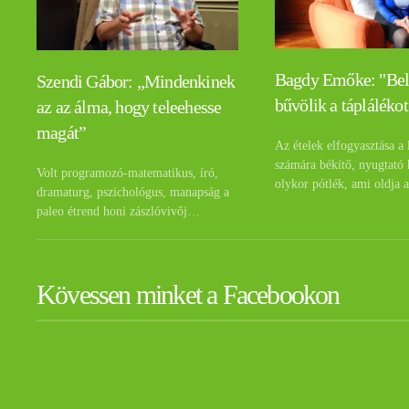
Bagdy Emőke: "Be
Szendi Gábor: „Mindenkinek
bűvölik a táplálékot
az az álma, hogy teleehesse
magát”
Az ételek elfogyasztása a 
számára békítő, nyugtató 
Volt programozó-matematikus, író,
olykor pótlék, ami oldja 
dramaturg, pszichológus, manapság a
paleo étrend honi zászlóvivőj…
Kövessen minket a Facebookon