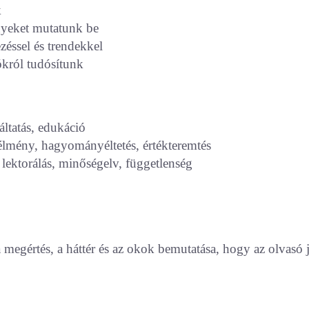
k
nyeket mutatunk be
zéssel és trendekkel
ókról tudósítunk
áltatás, edukáció
élmény, hagyományéltetés, értékteremtés
ő lektorálás, minőségelv, függetlenség
megértés, a háttér és az okok bemutatása, hogy az olvasó 