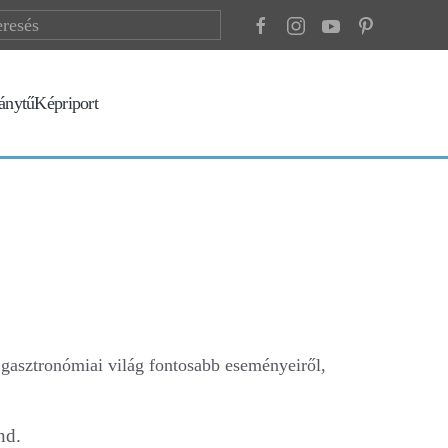
ránytű
Képriport
gasztronómiai világ fontosabb eseményeiről,
nd.