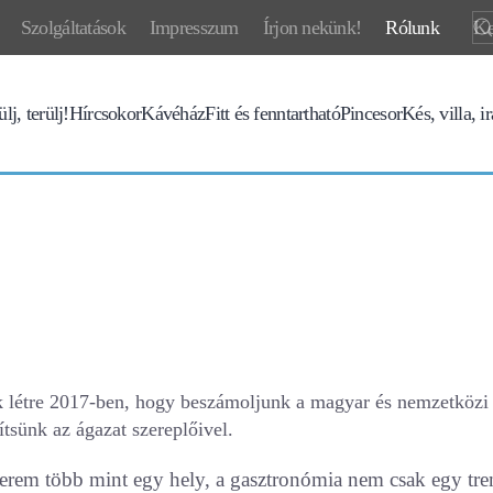
Szolgáltatások
Impresszum
Írjon nekünk!
Rólunk
lj, terülj!
Hírcsokor
Kávéház
Fitt és fenntartható
Pincesor
Kés, villa, i
k létre 2017-ben, hogy beszámoljunk a magyar és nemzetközi 
ítsünk az ágazat szereplőivel.
tterem több mint egy hely, a gasztronómia nem csak egy tre