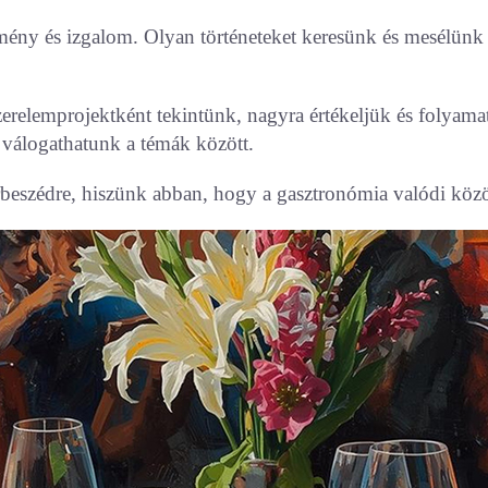
lmény és izgalom. Olyan történeteket keresünk és mesélünk
elemprojektként tekintünk, nagyra értékeljük és folyamatos
válogathatunk a témák között.
rbeszédre, hiszünk abban, hogy a gasztronómia valódi közö