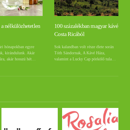
 a nélkülözhetetlen
100 százalékban magyar kávé
Costa Ricából
ári hónapokban egyre
Sok kalandban volt része élete során
nk, kirándulunk. Akár
Tóth Sándornak, A Kávé Háza,
ára, akár hosszú hét…
valamint a Lucky Cap pörkölő tula…