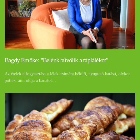
Bagdy Emőke: "Belénk bűvölik a táplálékot"
Az ételek elfogyasztása a lélek számára békítő, nyugtató hatású, olykor
pótlék, ami oldja a bánatot…