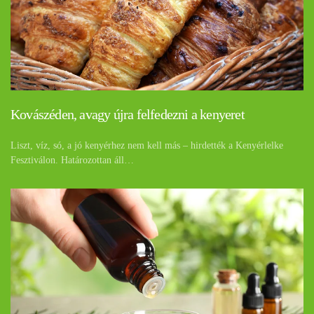
Kovászéden, avagy újra felfedezni a kenyeret
Liszt, víz, só, a jó kenyérhez nem kell más – hirdették a Kenyérlelke
Fesztiválon. Határozottan áll…