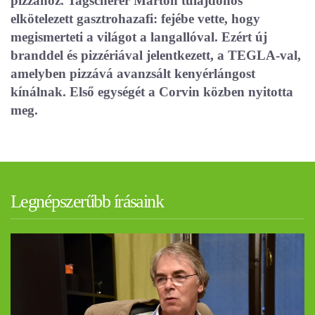
pizzához. Tagscherer Márton tulajdonos
elkötelezett gasztrohazafi: fejébe vette, hogy
megismerteti a világot a langallóval. Ezért új
branddel és pizzériával jelentkezett, a TEGLA-val,
amelyben pizzává avanzsált kenyérlángost
kínálnak. Első egységét a Corvin közben nyitotta
meg.
Legnépszerűbb írásaink