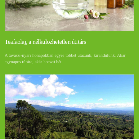
Teafaolaj, a nélkülözhetetlen útitárs
A tavaszi-nyári hónapokban egyre többet utazunk, kirándulunk. Akár
egynapos túrára, akár hosszú hét…