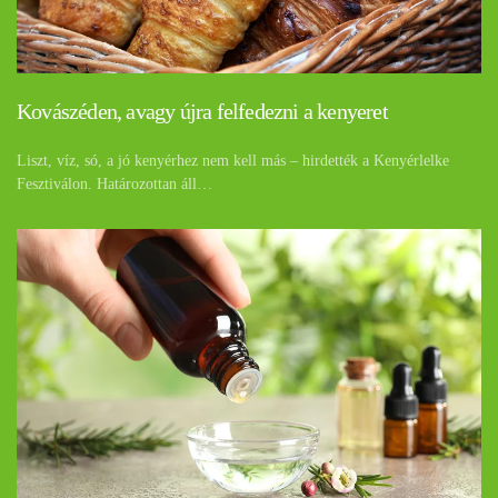
Kovászéden, avagy újra felfedezni a kenyeret
Liszt, víz, só, a jó kenyérhez nem kell más – hirdették a Kenyérlelke
Fesztiválon. Határozottan áll…