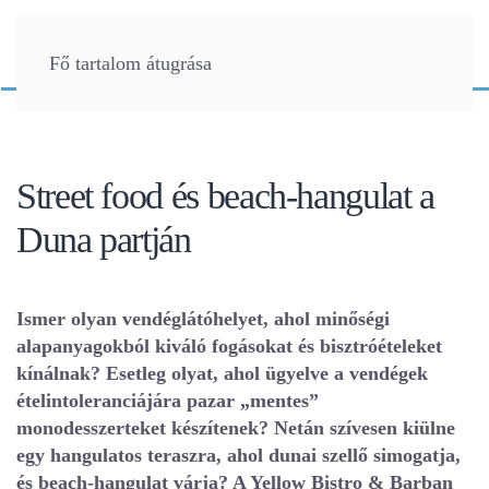
Fő tartalom átugrása
Street food és beach-hangulat a
Duna partján
Ismer olyan vendéglátóhelyet, ahol minőségi
alapanyagokból kiváló fogásokat és bisztróételeket
kínálnak? Esetleg olyat, ahol ügyelve a vendégek
ételintoleranciájára pazar „mentes”
monodesszerteket készítenek? Netán szívesen kiülne
egy hangulatos teraszra, ahol dunai szellő simogatja,
és beach-hangulat várja? A Yellow Bistro & Barban