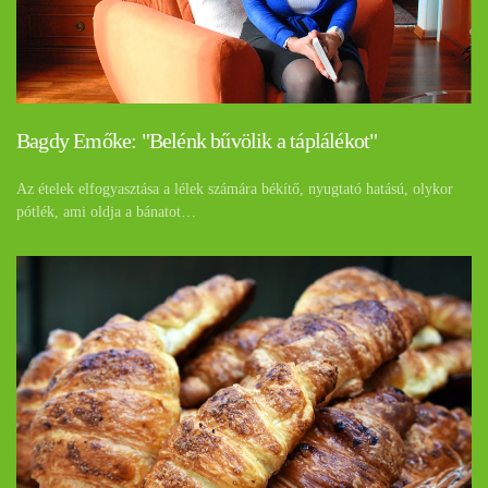
Bagdy Emőke: "Belénk bűvölik a táplálékot"
Az ételek elfogyasztása a lélek számára békítő, nyugtató hatású, olykor
pótlék, ami oldja a bánatot…