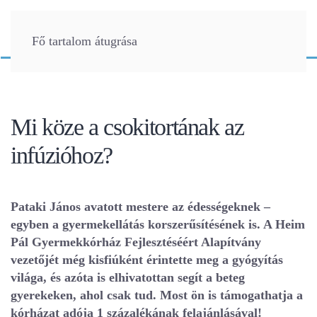
Fő tartalom átugrása
Mi köze a csokitortának az
infúzióhoz?
Pataki János avatott mestere az édességeknek –
egyben a gyermekellátás korszerűsítésének is. A Heim
Pál Gyermekkórház Fejlesztéséért Alapítvány
vezetőjét még kisfiúként érintette meg a gyógyítás
világa, és azóta is elhivatottan segít a beteg
gyerekeken, ahol csak tud. Most ön is támogathatja a
kórházat adója 1 százalékának felajánlásával!