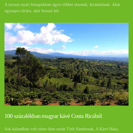
A tavaszi-nyári hónapokban egyre többet utazunk, kirándulunk. Akár
egynapos túrára, akár hosszú hét…
100 százalékban magyar kávé Costa Ricából
Sok kalandban volt része élete során Tóth Sándornak, A Kávé Háza,