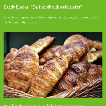
Bagdy Emőke: "Belénk bűvölik a táplálékot"
Az ételek elfogyasztása a lélek számára békítő, nyugtató hatású, olykor
pótlék, ami oldja a bánatot…