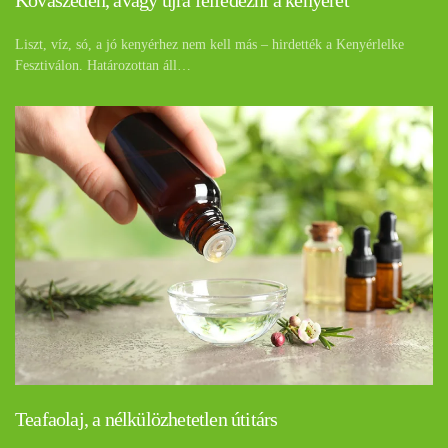
Kovászéden, avagy újra felfedezni a kenyeret
Liszt, víz, só, a jó kenyérhez nem kell más – hirdették a Kenyérlelke
Fesztiválon. Határozottan áll…
Teafaolaj, a nélkülözhetetlen útitárs