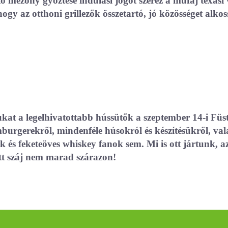
tató mezőny győztese indulási jogot szerez a műfaj texa
ogy az otthoni grillezők összetartó, jó közösséget alko
kat a legelhivatottabb hússütők a szeptember 14-i Fü
burgerekről, mindenféle húsokról és készítésükről, vala
s feketeöves whiskey fanok sem. Mi is ott jártunk, az 
itt száj nem marad szárazon!