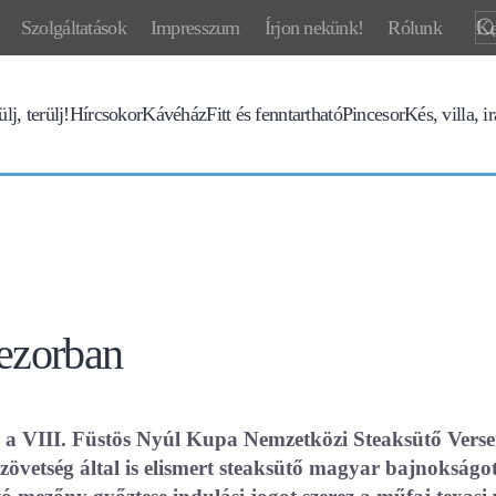
Szolgáltatások
Impresszum
Írjon nekünk!
Rólunk
lj, terülj!
Hírcsokor
Kávéház
Fitt és fenntartható
Pincesor
Kés, villa, i
rezorban
 a VIII. Füstös Nyúl Kupa Nemzetközi Steaksütő Verse
zövetség által is elismert steaksütő magyar bajnokságot