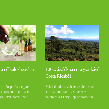
 a nélkülözhetetlen
100 százalékban magyar kávé
Costa Ricából
ári hónapokban egyre
Sok kalandban volt része élete során
nk, kirándulunk. Akár
Tóth Sándornak, A Kávé Háza,
ára, akár hosszú hét…
valamint a Lucky Cap pörkölő tula…