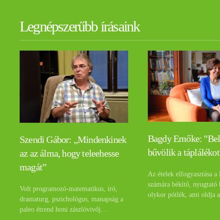
Legnépszerűbb írásaink
Bagdy Emőke: "Be
Szendi Gábor: „Mindenkinek
bűvölik a táplálékot
az az álma, hogy teleehesse
magát”
Az ételek elfogyasztása a 
számára békítő, nyugtató 
Volt programozó-matematikus, író,
olykor pótlék, ami oldja 
dramaturg, pszichológus, manapság a
paleo étrend honi zászlóvivőj…