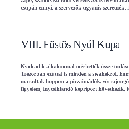
zajló, számos külföldi versenyzőt is felvonul
csupán ennyi, a szervezők ugyanis szeretnék, h
VIII. Füstös Nyúl Kupa
Nyolcadik alkalommal mérhették össze tudásu
Trezorban ezúttal is minden a steakekről, ham
maradtak hoppon a pizzaimádók, sörrajongók é
figyelem, ínycsiklandó képriport következik, 