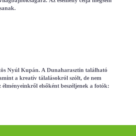
si világbajnokságára. Az esemény célja mégsem
ssanak.
stös Nyúl Kupán. A Dunaharasztin található
mint a kreatív tálalásokról szólt, de nem
élményeinkről elsőként beszéljenek a fotók: