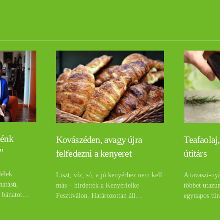
lénk
Teafaolaj,
Kovászéden, avagy újra
"
útitárs
felfedezni a kenyeret
lélek
A tavaszi-ny
Liszt, víz, só, a jó kenyérhez nem kell
hatású,
többet utazu
más – hirdették a Kenyérlelke
a bánatot…
egynapos túr
Fesztiválon. Határozottan áll…