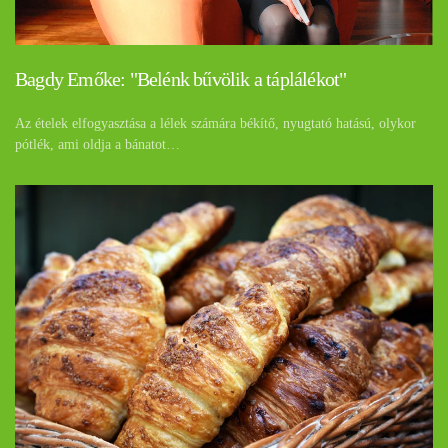
Bagdy Emőke: "Belénk bűvölik a táplálékot"
Az ételek elfogyasztása a lélek számára békítő, nyugtató hatású, olykor
pótlék, ami oldja a bánatot…