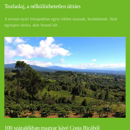
Teafaolaj, a nélkülözhetetlen útitárs
A tavaszi-nyári hónapokban egyre többet utazunk, kirándulunk. Akár
egynapos túrára, akár hosszú hét…
100 százalékban magyar kávé Costa Ricából