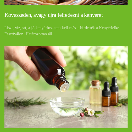
Kovászéden, avagy újra felfedezni a kenyeret
Liszt, víz, só, a jó kenyérhez nem kell más – hirdették a Kenyérlelke
Fesztiválon. Határozottan áll…