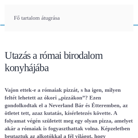
Fő tartalom átugrása
Utazás a római birodalom
konyhájába
Vajon
ettek-e
a rómaiak pizzát, s ha igen, milyen
feltét lehetett az ókori „pizzákon”? Ezen
gondolkodtak el a Neverland Bár és Étteremben, az
ötletet tett, azaz kutatás, kísérletezés követte. A
folyamat végén született meg egy olyan pizza, amelyet
akár a rómaiak is fogyaszthattak volna. Képzeletben
beutaztuk az alkotókkal a fél világot, hogy