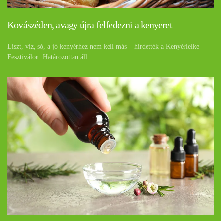
Kovászéden, avagy újra felfedezni a kenyeret
Liszt, víz, só, a jó kenyérhez nem kell más – hirdették a Kenyérlelke
Fesztiválon. Határozottan áll…