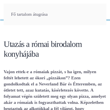
Fő tartalom átugrása
Utazás a római birodalom
konyhájába
Vajon
ettek-e
a rómaiak pizzát, s ha igen, milyen
feltét lehetett az ókori „pizzákon”? Ezen
gondolkodtak el a Neverland Bár és Étteremben, az
ötletet tett, azaz kutatás, kísérletezés követte. A
folyamat végén született meg egy olyan pizza, amelyet
akár a rómaiak is fogyaszthattak volna. Képzeletben
beutaztuk az alkotókkal a fél világot, hogy