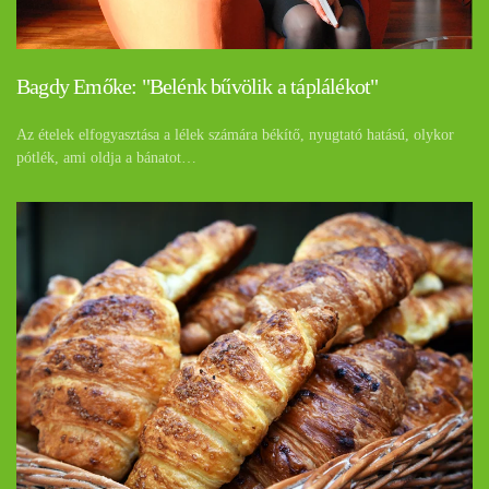
Bagdy Emőke: "Belénk bűvölik a táplálékot"
Az ételek elfogyasztása a lélek számára békítő, nyugtató hatású, olykor
pótlék, ami oldja a bánatot…