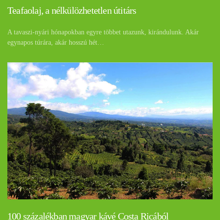
Teafaolaj, a nélkülözhetetlen útitárs
A tavaszi-nyári hónapokban egyre többet utazunk, kirándulunk. Akár
egynapos túrára, akár hosszú hét…
100 százalékban magyar kávé Costa Ricából