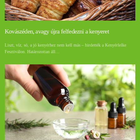
Kovászéden, avagy újra felfedezni a kenyeret
Liszt, víz, só, a jó kenyérhez nem kell más – hirdették a Kenyérlelke
Fesztiválon. Határozottan áll…