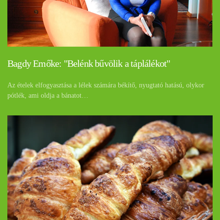
Bagdy Emőke: "Belénk bűvölik a táplálékot"
Az ételek elfogyasztása a lélek számára békítő, nyugtató hatású, olykor
pótlék, ami oldja a bánatot…