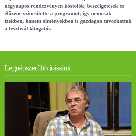
négynapos rendezvényen kóstolók, beszélgetések és
élőzene színesítette a programot, így nemcsak
ízekben, hanem élményekben is gazdagon távozhattak
a fesztivál látogatói.
Legnépszerűbb írásaink