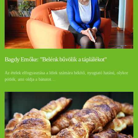
Bagdy Emőke: "Belénk bűvölik a táplálékot"
Az ételek elfogyasztása a lélek számára békítő, nyugtató hatású, olykor
pótlék, ami oldja a bánatot…