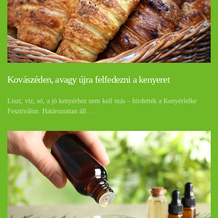
Kovászéden, avagy újra felfedezni a kenyeret
Liszt, víz, só, a jó kenyérhez nem kell más – hirdették a Kenyérlelke
Fesztiválon. Határozottan áll…