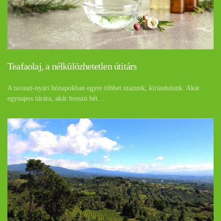
Teafaolaj, a nélkülözhetetlen útitárs
A tavaszi-nyári hónapokban egyre többet utazunk, kirándulunk. Akár
egynapos túrára, akár hosszú hét…