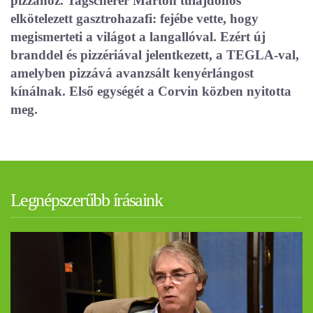
pizzához. Tagscherer Márton tulajdonos
elkötelezett gasztrohazafi: fejébe vette, hogy
megismerteti a világot a langallóval. Ezért új
branddel és pizzériával jelentkezett, a TEGLA-val,
amelyben pizzává avanzsált kenyérlángost
kínálnak. Első egységét a Corvin közben nyitotta
meg.
Legnépszerűbb írásaink