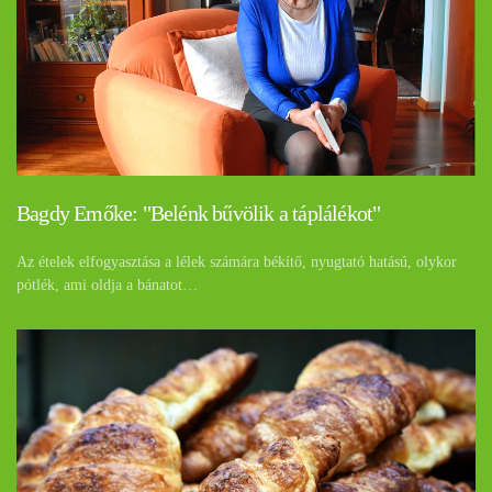
Bagdy Emőke: "Belénk bűvölik a táplálékot"
Az ételek elfogyasztása a lélek számára békítő, nyugtató hatású, olykor
pótlék, ami oldja a bánatot…