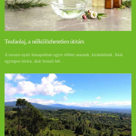
Teafaolaj, a nélkülözhetetlen útitárs
A tavaszi-nyári hónapokban egyre többet utazunk, kirándulunk. Akár
egynapos túrára, akár hosszú hét…