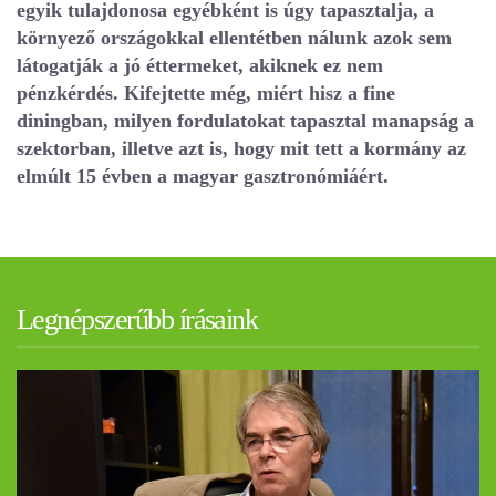
egyik tulajdonosa egyébként is úgy tapasztalja, a
környező országokkal ellentétben nálunk azok sem
látogatják a jó éttermeket, akiknek ez nem
pénzkérdés. Kifejtette még, miért hisz a fine
diningban, milyen fordulatokat tapasztal manapság a
szektorban, illetve azt is, hogy mit tett a kormány az
elmúlt 15 évben a magyar gasztronómiáért.
Legnépszerűbb írásaink