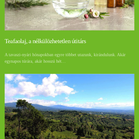
Teafaolaj, a nélkülözhetetlen útitárs
A tavaszi-nyári hónapokban egyre többet utazunk, kirándulunk. Akár
egynapos túrára, akár hosszú hét…