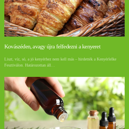
Kovászéden, avagy újra felfedezni a kenyeret
Liszt, víz, só, a jó kenyérhez nem kell más – hirdették a Kenyérlelke
Fesztiválon. Határozottan áll…