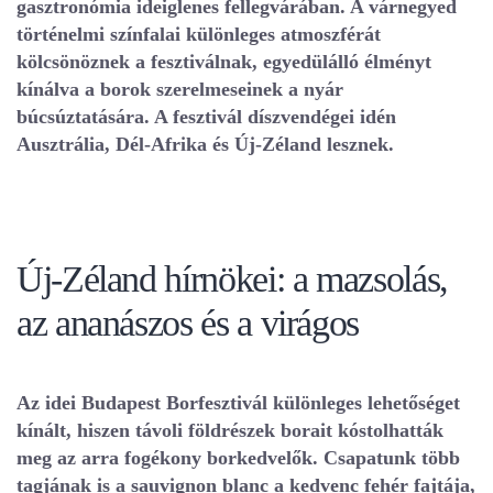
gasztronómia ideiglenes fellegvárában. A várnegyed
történelmi színfalai különleges atmoszférát
kölcsönöznek a fesztiválnak, egyedülálló élményt
kínálva a borok szerelmeseinek a nyár
búcsúztatására. A fesztivál díszvendégei idén
Ausztrália, Dél-Afrika és Új-Zéland lesznek.
Új-Zéland hírnökei: a mazsolás,
az ananászos és a virágos
Az idei Budapest Borfesztivál különleges lehetőséget
kínált, hiszen távoli földrészek borait kóstolhatták
meg az arra fogékony borkedvelők. Csapatunk több
tagjának is a sauvignon blanc a kedvenc fehér fajtája,