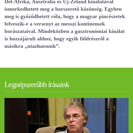
Dél-Afrika, Ausztrália és Új-Zéland kínálatával
ismerkedhetett meg a borszerető közönség. Egyben
meg is győződhetett róla, hogy a magyar pincészetek
felveszik-e a versenyt az messzi kontinensek
borászataival. Mindeközben a gasztronómiai kínálat
is hozzájárult ahhoz, hogy egyik földrészről a
másikra „utazhassunk”.
Legnépszerűbb írásaink