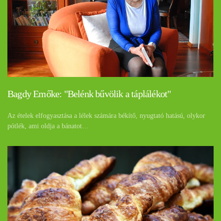
Bagdy Emőke: "Belénk bűvölik a táplálékot"
Az ételek elfogyasztása a lélek számára békítő, nyugtató hatású, olykor
pótlék, ami oldja a bánatot…