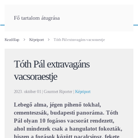
Fő tartalom átugrása
Kezdőlap
Képriport
Tóth Pál extravagáns vacsoraestje
Tóth Pál extravagáns
vacsoraestje
2023. október 01
| Gourmet Riporter |
Képriport
Lebegő alma, jégen pihenő tokhal,
cementeszsák, budapesti panoráma. Tóth
Pál olyan 10 fogásos vacsorát rendezett,
ahol mindezek csak a hangulatot fokozták,
hiszen a fogások között pacalcsipsz, fekete