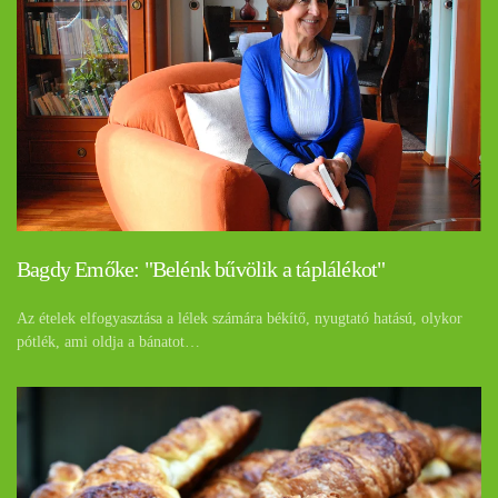
Bagdy Emőke: "Belénk bűvölik a táplálékot"
Az ételek elfogyasztása a lélek számára békítő, nyugtató hatású, olykor
pótlék, ami oldja a bánatot…