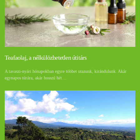
Teafaolaj, a nélkülözhetetlen útitárs
A tavaszi-nyári hónapokban egyre többet utazunk, kirándulunk. Akár
egynapos túrára, akár hosszú hét…