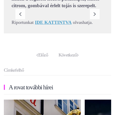
citrom, gombával érlelt tojás is szerepelt.
Riportunkat
IDE KATTINTVA
olvashatja.
Előző
Következő
Címkefelhő
A rovat további hírei