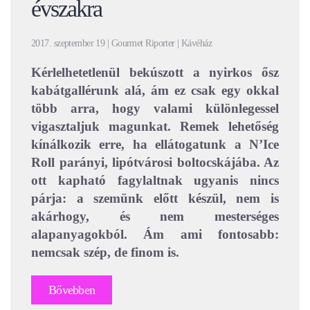
évszakra
2017. szeptember 19 | Gourmet Riporter | Kávéház
Kérlelhetetlenül bekúszott a nyirkos ősz
kabátgallérunk alá, ám ez csak egy okkal
több arra, hogy valami különlegessel
vigasztaljuk magunkat. Remek lehetőség
kínálkozik erre, ha ellátogatunk a N’Ice
Roll parányi, lipótvárosi boltocskájába. Az
ott kapható fagylaltnak ugyanis nincs
párja: a szemünk előtt készül, nem is
akárhogy, és nem mesterséges
alapanyagokból. Ám ami fontosabb:
nemcsak szép, de finom is.
Bővebben