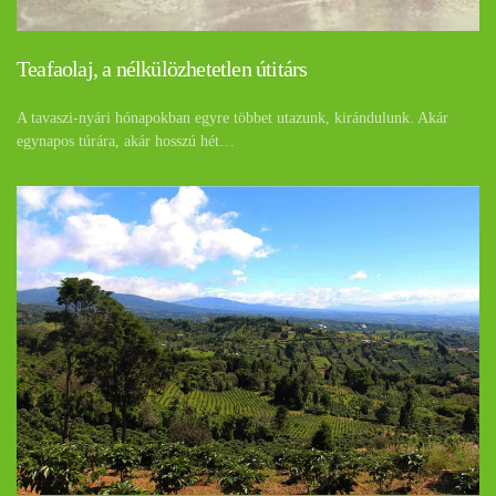
Teafaolaj, a nélkülözhetetlen útitárs
A tavaszi-nyári hónapokban egyre többet utazunk, kirándulunk. Akár
egynapos túrára, akár hosszú hét…