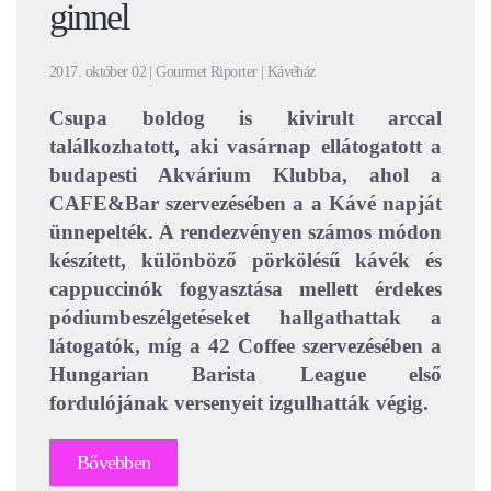
ginnel
2017. október 02 | Gourmet Riporter | Kávéház
Csupa boldog is kivirult arccal
találkozhatott, aki vasárnap ellátogatott a
budapesti Akvárium Klubba, ahol a
CAFE&Bar szervezésében a a Kávé napját
ünnepelték. A rendezvényen számos módon
készített, különböző pörkölésű kávék és
cappuccinók fogyasztása mellett érdekes
pódiumbeszélgetéseket hallgathattak a
látogatók, míg a 42 Coffee szervezésében a
Hungarian Barista League első
fordulójának versenyeit izgulhatták végig.
Bővebben