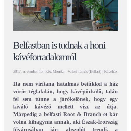
Belfastban is tudnak a honi
kávéforradalomról
2017. november 15 | Kiss Mónika - Velkei Tamás (Belfast) | Kávéház
Ha nem virítana hatalmas betűkkel a ház
vörös téglafalán, hogy kávépörkölő, talán
fel sem tűnne a járókelőnek, hogy egy
kiváló kávézó mellett visz az útja.
Márpedig a belfasti Root & Branch-et kár
volna kihagynia annak, aki Észak-Írország
fővárosában jár: abszolút trendi, a