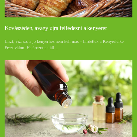
Kovászéden, avagy újra felfedezni a kenyeret
Liszt, víz, só, a jó kenyérhez nem kell más – hirdették a Kenyérlelke
Fesztiválon. Határozottan áll…