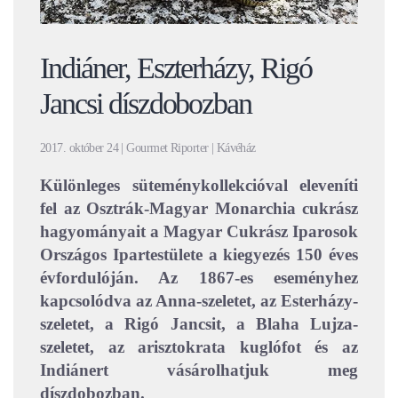
Indiáner, Eszterházy, Rigó
Jancsi díszdobozban
2017. október 24 | Gourmet Riporter | Kávéház
Különleges süteménykollekcióval eleveníti
fel az Osztrák-Magyar Monarchia cukrász
hagyományait a Magyar Cukrász Iparosok
Országos Ipartestülete a kiegyezés 150 éves
évfordulóján. Az 1867-es eseményhez
kapcsolódva az Anna-szeletet, az Esterházy-
szeletet, a Rigó Jancsit, a Blaha Lujza-
szeletet, az arisztokrata kuglófot és az
Indiánert vásárolhatjuk meg
díszdobozban.