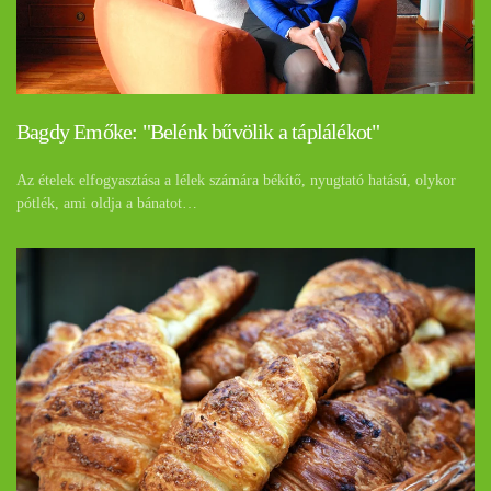
Bagdy Emőke: "Belénk bűvölik a táplálékot"
Az ételek elfogyasztása a lélek számára békítő, nyugtató hatású, olykor
pótlék, ami oldja a bánatot…