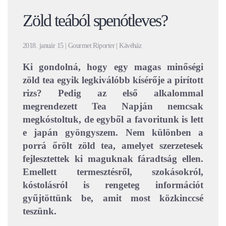
Zöld teából spenótleves?
2018. január 15 | Gourmet Riporter | Kávéház
Ki gondolná, hogy egy magas minőségi
zöld tea egyik legkiválóbb kísérője a pirított
rizs? Pedig az első alkalommal
megrendezett Tea Napján nemcsak
megkóstoltuk, de egyből a favoritunk is lett
e japán gyöngyszem. Nem különben a
porrá őrölt zöld tea, amelyet szerzetesek
fejlesztettek ki maguknak fáradtság ellen.
Emellett termesztésről, szokásokról,
kóstolásról is rengeteg információt
gyűjtöttünk be, amit most közkinccsé
teszünk.