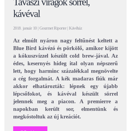
Tavaszi virágok sörrel,
kávéval
2018. január 10 | Gourmet Riporter | Kávéház
Az elmúlt nyáron nagy feltűnést keltett a
Blue Bird kávézó és pörkölő, amikor kijött
a kókuszvízzel készült cold brew-jával. Az
édes, kesernyés hideg ital olyan népszerű
lett, hogy harminc százalékkal megnövelte
a cég forgalmát. A kék madaras fiúk már
akkor elhatározták: lépnek egy újabb
lépcsőfokot, és kávéval készült sörrel
jelennek meg a piacon. A premierre a
napokban került sor, elmentünk és
megkóstoltuk az új kreációt.