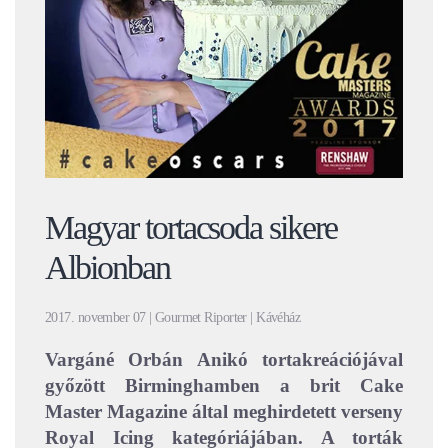
Magyar tortacsoda sikere
Albionban
2017. november 07 | Gourmet Riporter | Kávéház
Vargáné Orbán Anikó tortakreációjával
győzött Birminghamben a brit Cake
Master Magazine által meghirdetett verseny
Royal Icing kategóriájában. A torták