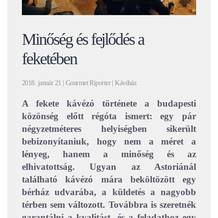
Minőség és fejlődés a
feketében
2018. január 21 | Gourmet Riporter | Kávéház
A fekete kávézó története a budapesti
közönség előtt régóta ismert: egy pár
négyzetméteres helyiségben sikerült
bebizonyítaniuk, hogy nem a méret a
lényeg, hanem a minőség és az
elhivatottság. Ugyan az Astoriánál
található kávézó mára beköltözött egy
bérház udvarába, a küldetés a nagyobb
térben sem változott. Továbbra is szeretnék
garantálni a kvalitást, és a feladathoz egy