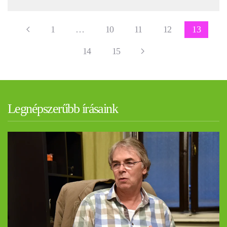
1
…
10
11
12
13
14
15
Legnépszerűbb írásaink