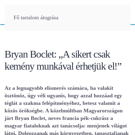
Fő tartalom átugrása
Bryan Boclet: „A sikert csak
kemény munkával érhetjük el!”
Az a legnagyobb elismerés számára, ha valakit
ösztönöz, úgy véli ugyanis, hogy azzal hozzáad egy
téglát a szakma felépítményéhez, betesz valamit a
közös örökségbe. A közelmúltban Magyarországon
járt Bryan Boclet, neves francia pék-cukrász a
magyar fiataloknak azt tanácsolja: menjenek világot
látni. Dolgozzanak más környezetben, tapasztaljanak