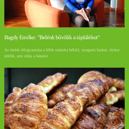
Bagdy Emőke: "Belénk bűvölik a táplálékot"
Az ételek elfogyasztása a lélek számára békítő, nyugtató hatású, olykor
pótlék, ami oldja a bánatot…