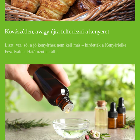
Kovászéden, avagy újra felfedezni a kenyeret
Liszt, víz, só, a jó kenyérhez nem kell más – hirdették a Kenyérlelke
Fesztiválon. Határozottan áll…