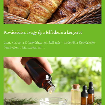
Kovászéden, avagy újra felfedezni a kenyeret
Liszt, víz, só, a jó kenyérhez nem kell más – hirdették a Kenyérlelke
Fesztiválon. Határozottan áll…