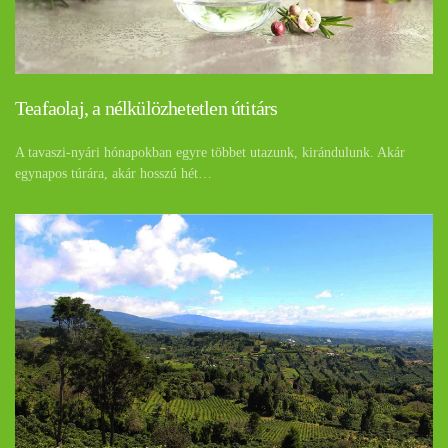
Teafaolaj, a nélkülözhetetlen útitárs
A tavaszi-nyári hónapokban egyre többet utazunk, kirándulunk. Akár
egynapos túrára, akár hosszú hét…