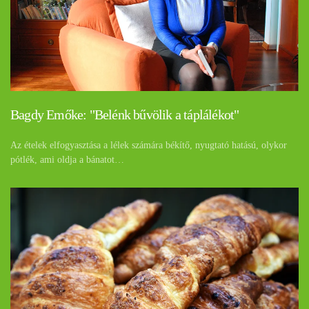
Bagdy Emőke: "Belénk bűvölik a táplálékot"
Az ételek elfogyasztása a lélek számára békítő, nyugtató hatású, olykor
pótlék, ami oldja a bánatot…