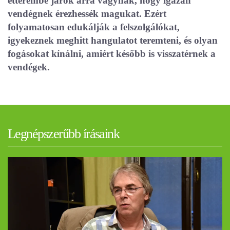
étterembe járók arra vágynak, hogy igazán
vendégnek érezhessék magukat. Ezért
folyamatosan edukálják a felszolgálókat,
igyekeznek meghitt hangulatot teremteni, és olyan
fogásokat kínálni, amiért később is visszatérnek a
vendégek.
Legnépszerűbb írásaink