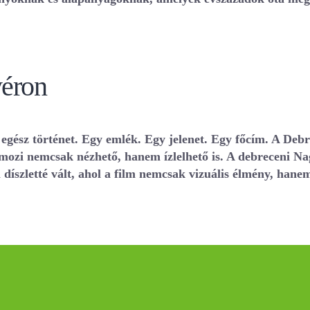
yéron
 egész történet. Egy emlék. Egy jelenet. Egy főcím. A Deb
a mozi nemcsak nézhető, hanem ízlelhető is. A debreceni N
 díszletté vált, ahol a film nemcsak vizuális élmény, hanem