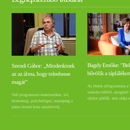
Bagdy Emőke: "Be
Szendi Gábor: „Mindenkinek
bűvölik a táplálékot
az az álma, hogy teleehesse
magát”
Az ételek elfogyasztása a 
számára békítő, nyugtató 
Volt programozó-matematikus, író,
olykor pótlék, ami oldja 
dramaturg, pszichológus, manapság a
paleo étrend honi zászlóvivőj…