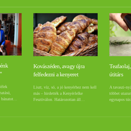
lénk
Teafaolaj,
Kovászéden, avagy újra
"
útitárs
felfedezni a kenyeret
lélek
A tavaszi-ny
Liszt, víz, só, a jó kenyérhez nem kell
hatású,
többet utazu
más – hirdették a Kenyérlelke
a bánatot…
egynapos túr
Fesztiválon. Határozottan áll…