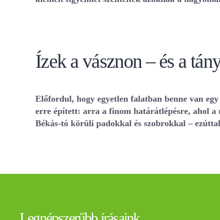
Ízek a vásznon – és a tán
Előfordul, hogy egyetlen falatban benne van egy
erre épített: arra a finom határátlépésre, ahol 
Békás-tó körüli padokkal és szobrokkal – ezúttal
Legnépszerűbb írásaink