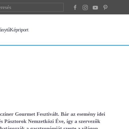
ránytű
Képriport
cziner Gourmet Fesztivált. Bár az esemény idei
 és Pásztorok Nemzetközi Éve, így a szervezők
atározzák a gasztronómiát szerte a világon.