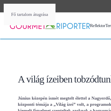
Fő tartalom átugrása
Reflektor
Terü
A világ ízeiben tobzódtu
Június közepén ismét megtelt élettel a Nagyerd
központi témája a „Világ ízei” volt, a programok
kiemelt figyelmet szenteltek azoknak a hagyom