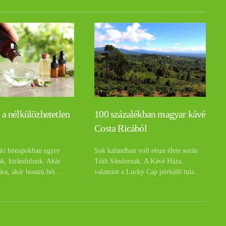
 a nélkülözhetetlen
100 százalékban magyar kávé
Costa Ricából
ári hónapokban egyre
Sok kalandban volt része élete során
nk, kirándulunk. Akár
Tóth Sándornak, A Kávé Háza,
ára, akár hosszú hét…
valamint a Lucky Cap pörkölő tula…