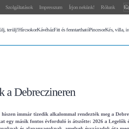
Szolgáltatások
Impresszum
Írjon nekünk!
Rólunk
lj, terülj!
Hírcsokor
Kávéház
Fitt és fenntartható
Pincesor
Kés, villa, i
nk a Debreczineren
ő, hiszen immár tizedik alkalommal rendezték meg a Debre
at egy másik fontos évforduló is átszőtte: 2026 a Legelők
ányoknak és alapanyagoknak, amelyek évszázadok óta megh