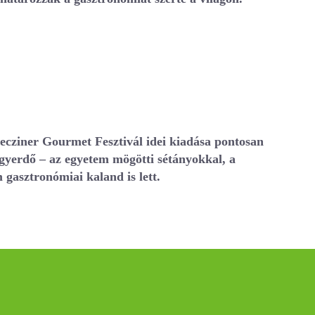
recziner Gourmet Fesztivál idei kiadása pontosan
agyerdő – az egyetem mögötti sétányokkal, a
 gasztronómiai kaland is lett.