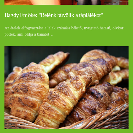
Bagdy Emőke: "Belénk bűvölik a táplálékot"
Az ételek elfogyasztása a lélek számára békítő, nyugtató hatású, olykor
pótlék, ami oldja a bánatot…