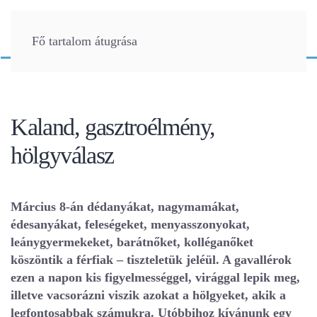
Fő tartalom átugrása
Kaland, gasztroélmény,
hölgyválasz
Március 8-án dédanyákat, nagymamákat,
édesanyákat, feleségeket, menyasszonyokat,
leánygyermekeket, barátnőket, kolléganőket
köszöntik a férfiak – tiszteletük jeléül. A gavallérok
ezen a napon kis figyelmességgel, virággal lepik meg,
illetve vacsorázni viszik azokat a hölgyeket, akik a
legfontosabbak számukra. Utóbbihoz kívánunk egy