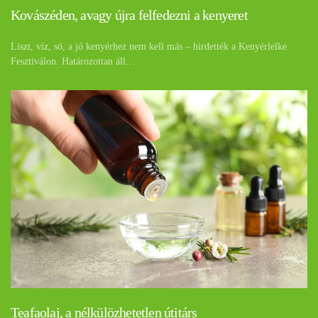
Kovászéden, avagy újra felfedezni a kenyeret
Liszt, víz, só, a jó kenyérhez nem kell más – hirdették a Kenyérlelke
Fesztiválon. Határozottan áll…
Teafaolaj, a nélkülözhetetlen útitárs