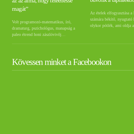
az az álma, hogy teleehesse
magát”
Az ételek elfogyasztása a 
számára békítő, nyugtató 
Volt programozó-matematikus, író,
olykor pótlék, ami oldja 
dramaturg, pszichológus, manapság a
paleo étrend honi zászlóvivőj…
Kövessen minket a Facebookon