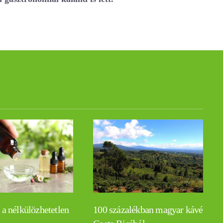
 a nélkülözhetetlen
100 százalékban magyar kávé