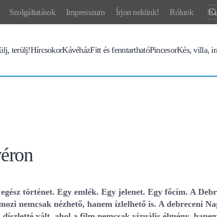
Szolgáltatások
Impresszum
Írjon nekünk!
Rólunk
lj, terülj!
Hírcsokor
Kávéház
Fitt és fenntartható
Pincesor
Kés, villa, i
yéron
 egész történet. Egy emlék. Egy jelenet. Egy főcím. A Deb
a mozi nemcsak nézhető, hanem ízlelhető is. A debreceni N
 díszletté vált, ahol a film nemcsak vizuális élmény, hanem