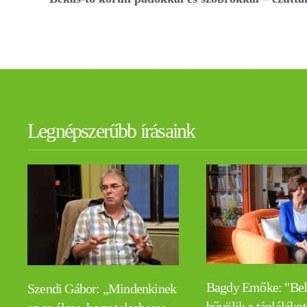
Legnépszerűbb írásaink
Bagdy Emőke: "Be
Szendi Gábor: „Mindenkinek
bűvölik a táplálékot