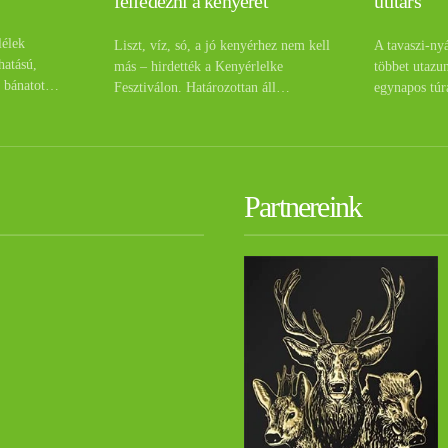
útitárs
felfedezni a kenyeret
lélek
A tavaszi-ny
Liszt, víz, só, a jó kenyérhez nem kell
hatású,
többet utazu
más – hirdették a Kenyérlelke
a bánatot…
egynapos túr
Fesztiválon. Határozottan áll…
Partnereink