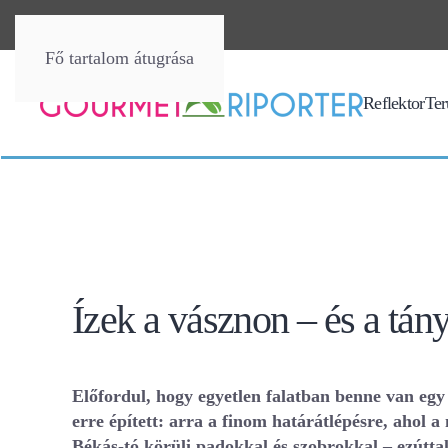
Fő tartalom átugrása
Reflektor
Terü
Ízek a vásznon – és a tán
Előfordul, hogy egyetlen falatban benne van egy
erre épített: arra a finom határátlépésre, ahol 
Békás-tó körüli padokkal és szobrokkal – ezúttal