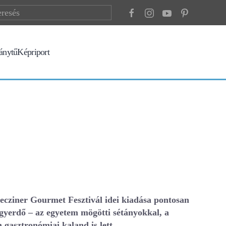
ránytű
Képriport
recziner Gourmet Fesztivál idei kiadása pontosan
agyerdő – az egyetem mögötti sétányokkal, a
 gasztronómiai kaland is lett.