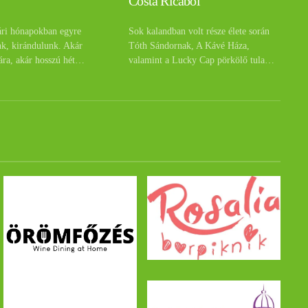
Costa Ricából
ári hónapokban egyre
Sok kalandban volt része élete során
nk, kirándulunk. Akár
Tóth Sándornak, A Kávé Háza,
ára, akár hosszú hét…
valamint a Lucky Cap pörkölő tula…