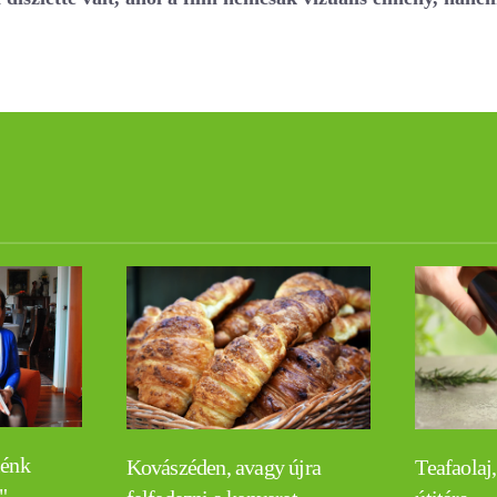
lénk
Teafaolaj,
Kovászéden, avagy újra
"