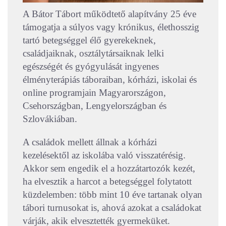
A Bátor Tábort működtető alapítvány 25 éve
támogatja a súlyos vagy krónikus, élethosszig
tartó betegséggel élő gyerekeknek,
családjaiknak, osztálytársaiknak lelki
egészségét és gyógyulását ingyenes
élményterápiás táboraiban, kórházi, iskolai és
online programjain Magyarországon,
Csehországban, Lengyelországban és
Szlovákiában.
A családok mellett állnak a kórházi
kezelésektől az iskolába való visszatérésig.
Akkor sem engedik el a hozzátartozók kezét,
ha elvesztik a harcot a betegséggel folytatott
küzdelemben: több mint 10 éve tartanak olyan
tábori turnusokat is, ahová azokat a családokat
várják, akik elvesztették gyermeküket.