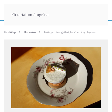
Fő tartalom átugrása
Kezdőlap
Hírcsokor
Jó ügyet támogathat, ha süteményt fogyaszt