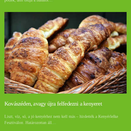
pótlék, ami oldja a bánatot…
Kovászéden, avagy újra felfedezni a kenyeret
Liszt, víz, só, a jó kenyérhez nem kell más – hirdették a Kenyérlelke
Fesztiválon. Határozottan áll…