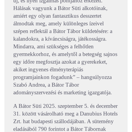
új, és ilyen izgalmas pontjához érkezett.
Hálásak vagyunk a Bátor Süti alkotóinak,
amiért egy olyan fantasztikus desszertet
álmodtak meg, amely különleges ízeivel
szépen reflektál a Bátor Tábor küldetésére: a
kalandokra, a kíváncsiságra, játékosságra.
Mindarra, ami szükséges a felhőtlen
gyermekkorhoz, és amelytől a betegség sajnos
egy időre megfosztja azokat a gyerekeket,
akiket ingyenes élményterápiás
programjainkon fogadunk” – hangsúlyozza
Szabó Andrea, a Bátor Tábor
adományszervezési és marketing igazgatója.
A Bátor Süti 2025. szeptember 5. és december
31. között vásárolható meg a Danubius Hotels
Zrt. hat budapesti szállodájában. A sütemény
eladásából 790 forintot a Bátor Tábornak