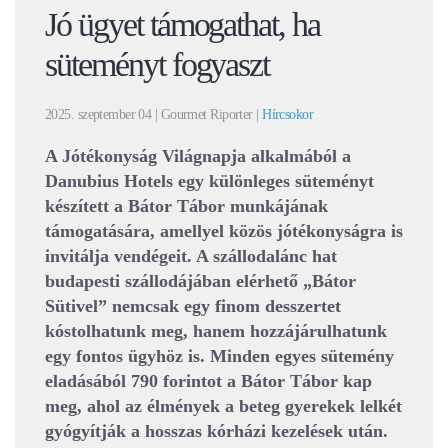
Jó ügyet támogathat, ha
süteményt fogyaszt
2025. szeptember 04
| Gourmet Riporter |
Hírcsokor
A Jótékonyság Világnapja alkalmából a
Danubius Hotels egy különleges süteményt
készített a Bátor Tábor munkájának
támogatására, amellyel közös jótékonyságra is
invitálja vendégeit. A szállodalánc hat
budapesti szállodájában elérhető „Bátor
Sütivel” nemcsak egy finom desszertet
kóstolhatunk meg, hanem hozzájárulhatunk
egy fontos ügyhöz is. Minden egyes sütemény
eladásából 790 forintot a Bátor Tábor kap
meg, ahol az élmények a beteg gyerekek lelkét
gyógyítják a hosszas kórházi kezelések után.