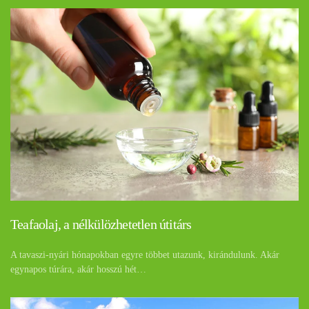
Teafaolaj, a nélkülözhetetlen útitárs
A tavaszi-nyári hónapokban egyre többet utazunk, kirándulunk. Akár
egynapos túrára, akár hosszú hét…