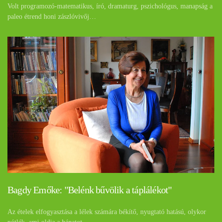
Volt programozó-matematikus, író, dramaturg, pszichológus, manapság a
paleo étrend honi zászlóvivőj…
Bagdy Emőke: "Belénk bűvölik a táplálékot"
Az ételek elfogyasztása a lélek számára békítő, nyugtató hatású, olykor