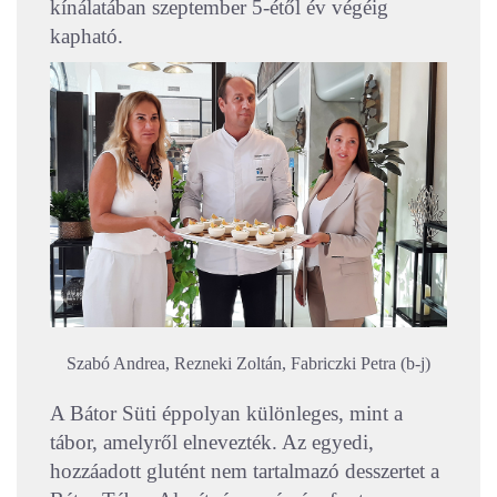
kínálatában szeptember 5-étől év végéig
kapható.
Szabó Andrea, Rezneki Zoltán, Fabriczki Petra (b-j)
A Bátor Süti éppolyan különleges, mint a
tábor, amelyről elnevezték. Az egyedi,
hozzáadott glutént nem tartalmazó desszertet a