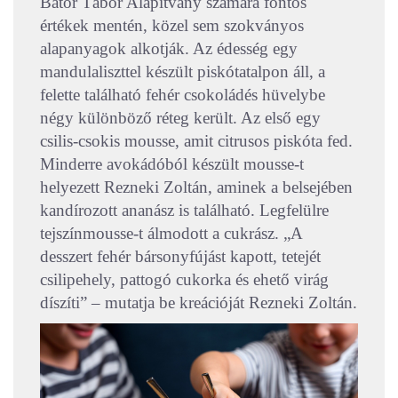
Bátor Tábor Alapítvány számára fontos
értékek mentén, közel sem szokványos
alapanyagok alkotják. Az édesség egy
mandulaliszttel készült piskótatalpon áll, a
felette található fehér csokoládés hüvelybe
négy különböző réteg került. Az első egy
csilis-csokis mousse, amit citrusos piskóta fed.
Minderre avokádóból készült mousse-t
helyezett Rezneki Zoltán, aminek a belsejében
kandírozott ananász is található. Legfelülre
tejszínmousse-t álmodott a cukrász. „A
desszert fehér bársonyfújást kapott, tetejét
csilipehely, pattogó cukorka és ehető virág
díszíti” – mutatja be kreációját Rezneki Zoltán.