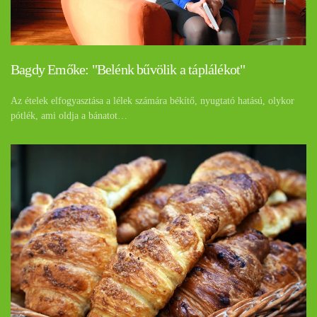
Bagdy Emőke: "Belénk bűvölik a táplálékot"
Az ételek elfogyasztása a lélek számára békítő, nyugtató hatású, olykor
pótlék, ami oldja a bánatot…