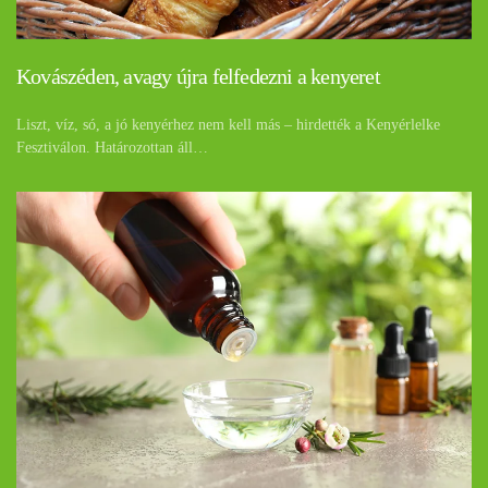
Kovászéden, avagy újra felfedezni a kenyeret
Liszt, víz, só, a jó kenyérhez nem kell más – hirdették a Kenyérlelke
Fesztiválon. Határozottan áll…