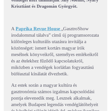
vendégei közt találhatjuk Saly Noémit, Nyáry
Krisztiánt és Dragomán Györgyöt.
A
P
a
prika Revue House
„GasztroShow
irodalommal tálalva” című új programsorozata
különleges kulturális utazásra invitálja a
közönséget: ismert kortárs magyar írók
mesélnek könyveikről, személyes emlékeikről
és az ételekhez fűződő kapcsolatukról,
miközben a vendégek korlátlan fogyasztású
büféasztal kínálatát élvezhetik.
Az estek során a magyar kultúra és
gasztronómia számos izgalmas kapcsolódási
pontja elevenedik meg. Lesznek alkalmak,
amelyek Budapest legendás vendéglátóhelyeit
és kávéházi világát idézik fel, máskor ikonikus