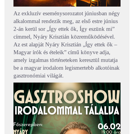
Az exkluzív eseménysorozatot júniusban négy
alkalommal rendezik meg, az első estre június
2-án kerül sor „Így ettek ők, Így eszünk mi”
címmel, Nyáry Krisztián közreműködésével.
Az est alapját Nyáry Krisztián „Így ettek ők –
Magyar írók és ételeik” című könyve adja,
amely izgalmas történeteken keresztül mutatja
be a magyar irodalom legismertebb alkotóinak
gasztronómiai világát.