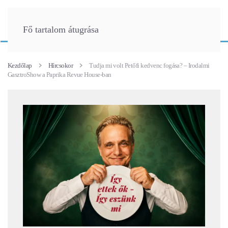
Fő tartalom átugrása
Kezdőlap
Hírcsokor
Tudja mi volt Petőfi kedvenc fogása? – Irodalmi
GasztroShow a Paprika Revue House-ban