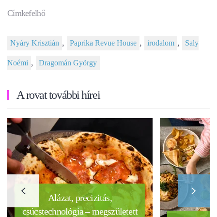
Címkefelhő
,
,
,
Nyáry Krisztián
Paprika Revue House
irodalom
Saly
,
Noémi
Dragomán György
A rovat további hírei
Alázat, precizitás,
csúcstechnológia – megszületett