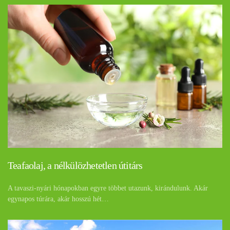
Teafaolaj, a nélkülözhetetlen útitárs
A tavaszi-nyári hónapokban egyre többet utazunk, kirándulunk. Akár
egynapos túrára, akár hosszú hét…