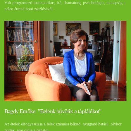
Volt programozó-matematikus, író, dramaturg, pszichológus, manapság a
paleo étrend honi zászlóvivőj…
Bagdy Emőke: "Belénk bűvölik a táplálékot"
Az ételek elfogyasztása a lélek számára békítő, nyugtató hatású, olykor
pótlék, ami oldja a bánatot…