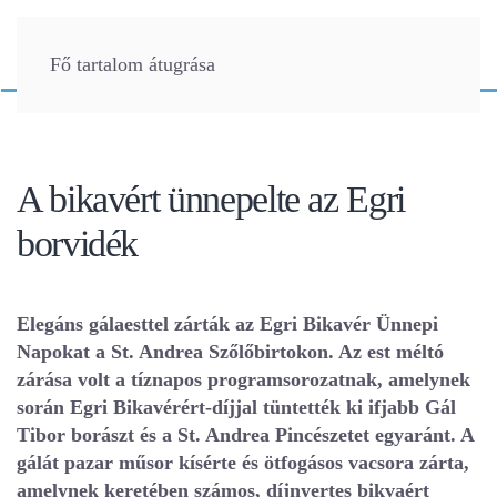
Fő tartalom átugrása
A bikavért ünnepelte az Egri
borvidék
Elegáns gálaesttel zárták az Egri Bikavér Ünnepi
Napokat a St. Andrea Szőlőbirtokon. Az est méltó
zárása volt a tíznapos programsorozatnak, amelynek
során Egri Bikavérért-díjjal tüntették ki ifjabb Gál
Tibor borászt és a St. Andrea Pincészetet egyaránt. A
gálát pazar műsor kísérte és ötfogásos vacsora zárta,
amelynek keretében számos, díjnyertes bikvaért