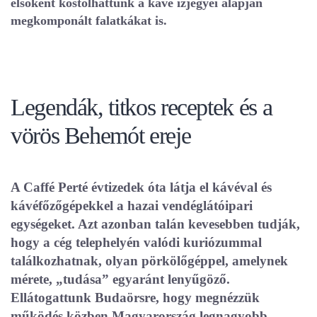
elsőként kóstolhattunk a kávé ízjegyei alapján
megkomponált falatkákat is.
Legendák, titkos receptek és a
vörös Behemót ereje
A Caffé Perté évtizedek óta látja el kávéval és
kávéfőzőgépekkel a hazai vendéglátóipari
egységeket. Azt azonban talán kevesebben tudják,
hogy a cég telephelyén valódi kuriózummal
találkozhatnak, olyan pörkölőgéppel, amelynek
mérete, „tudása” egyaránt lenyűgöző.
Ellátogattunk Budaörsre, hogy megnézzük
működés közben Magyarország legnagyobb