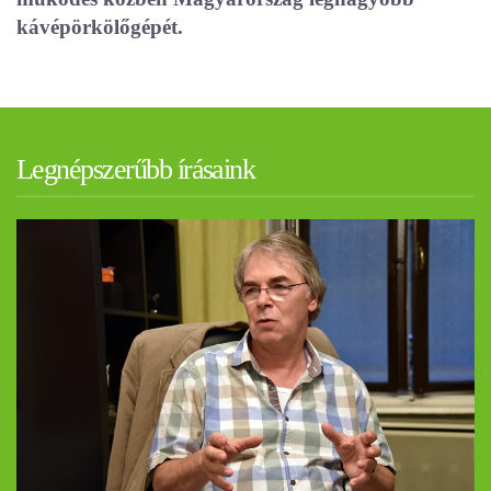
kávépörkölőgépét.
Legnépszerűbb írásaink