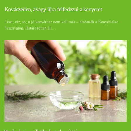
Kovászéden, avagy újra felfedezni a kenyeret
Liszt, víz, só, a jó kenyérhez nem kell más – hirdették a Kenyérlelke
Fesztiválon. Határozottan áll…