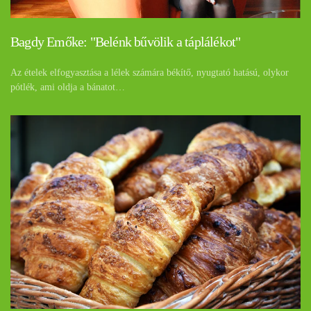
Bagdy Emőke: "Belénk bűvölik a táplálékot"
Az ételek elfogyasztása a lélek számára békítő, nyugtató hatású, olykor
pótlék, ami oldja a bánatot…