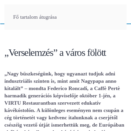
Fő tartalom átugrása
„Verselemzés” a város fölött
„Nagy büszkeségünk, hogy ugyanazt tudjuk adni
indusztriális szinten is, mint amit Nagypapa anno
kitalált” – mondta Federico Roncadi, a Caffè Pertè
harmadik generációs képviselője október 1-jén, a
VIRTU Restaurantban szervezett edukatív
kávékóstolón. A különleges eseményen nem csupán a
cég történetét vagy kedvenc italunknak a cserjétől
csészéig vezető útját ismerhettük meg, de Európában