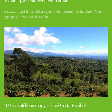
Teafaolaj, a nélkülözhetetlen útitárs
A tavaszi-nyári hónapokban egyre többet utazunk, kirándulunk. Akár
egynapos túrára, akár hosszú hét…
100 százalékban magyar kávé Costa Ricából