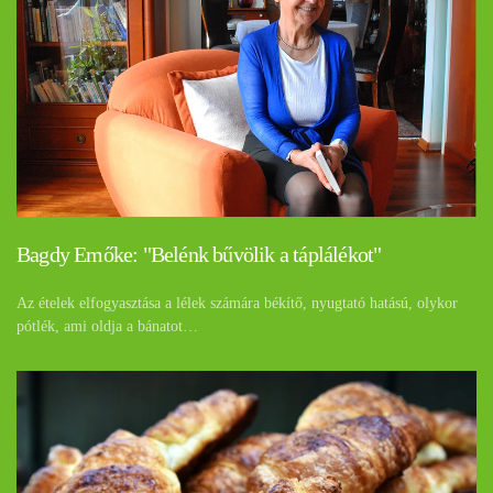
Bagdy Emőke: "Belénk bűvölik a táplálékot"
Az ételek elfogyasztása a lélek számára békítő, nyugtató hatású, olykor
pótlék, ami oldja a bánatot…