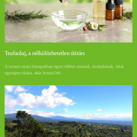
Teafaolaj, a nélkülözhetetlen útitárs
A tavaszi-nyári hónapokban egyre többet utazunk, kirándulunk. Akár
egynapos túrára, akár hosszú hét…