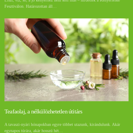
Liszt, víz, só, a jó kenyérhez nem kell más – hirdették a Kenyérlelke
Fesztiválon. Határozottan áll…
Teafaolaj, a nélkülözhetetlen útitárs
A tavaszi-nyári hónapokban egyre többet utazunk, kirándulunk. Akár
egynapos túrára, akár hosszú hét…