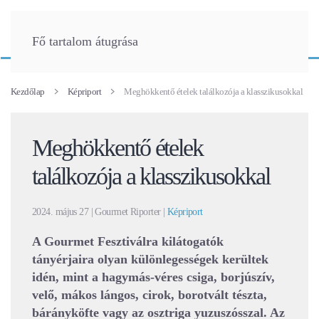
Fő tartalom átugrása
Kezdőlap
Képriport
Meghökkentő ételek találkozója a klasszikusokkal
Meghökkentő ételek
találkozója a klasszikusokkal
2024. május 27
| Gourmet Riporter |
Képriport
A Gourmet Fesztiválra kilátogatók
tányérjaira olyan különlegességek kerültek
idén, mint a hagymás-véres csiga, borjúszív,
velő, mákos lángos, cirok, borotvált tészta,
bárányköfte vagy az osztriga yuzuszósszal. Az