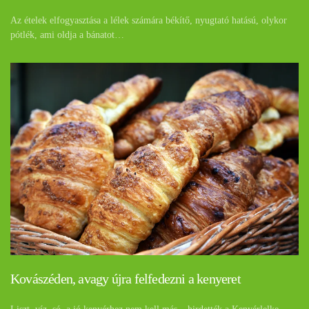
Az ételek elfogyasztása a lélek számára békítő, nyugtató hatású, olykor
pótlék, ami oldja a bánatot…
Kovászéden, avagy újra felfedezni a kenyeret