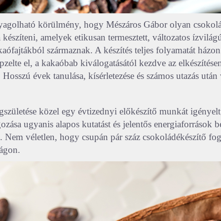
yagolható körülmény, hogy Mészáros Gábor olyan csokol
a készíteni, amelyek etikusan termesztett, változatos ízvilág
aófajtákból származnak. A készítés teljes folyamatát házon
pzelte el, a kakaóbab kiválogatásától kezdve az elkészítésen
Hosszú évek tanulása, kísérletezése és számos utazás után v
gszületése közel egy évtizednyi előkészítő munkát igényelt,
ozása ugyanis alapos kutatást és jelentős energiaforrások be
. Nem véletlen, hogy csupán pár száz csokoládékészítő fog
lágon.