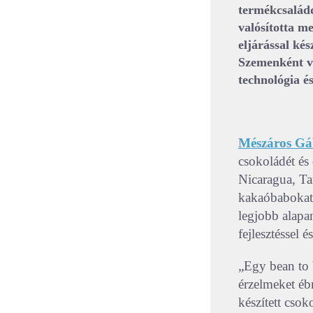
termékcsaládd
valósította m
eljárással kés
Szemenként vá
technológia é
Mészáros Gá
csokoládét és
Nicaragua, Ta
kakaóbabokat 
legjobb alapan
fejlesztéssel 
„Egy bean to 
érzelmeket ébr
készített csok