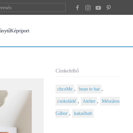
ránytű
Képriport
Címkefelhő
,
,
chcoMe
bean to bar
,
,
csokoládé
Atelier
Mészáros
,
Gábor
kakaóbab