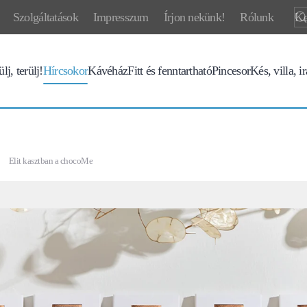
Szolgáltatások
Impresszum
Írjon nekünk!
Rólunk
lj, terülj!
Hírcsokor
Kávéház
Fitt és fenntartható
Pincesor
Kés, villa, i
Elit kasztban a chocoMe