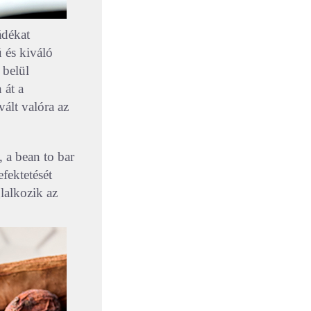
ádékat
ú és kiváló
 belül
 át a
ált valóra az
 a bean to bar
fektetését
lalkozik az