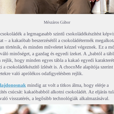
Mészáros Gábor
 csokoládék a legmagasabb szintű csokoládékészítést képvise
 – a kakaóbab beszerzésétől a csokoládétermék megalkot
n történik, és minden műveletet kézzel végeznek. Ez a m
iváló minőséget, a gazdag és egyedi ízeket. A „babtól a táb
 rejlik, hogy minden egyes tábla a kakaó egyedi karakterét
 a csokoládékészítő ízlését is. A chocoMe alapítója szerint 
letekre való aprólékos odafigyelésben rejlik.
ulajdonosnak
mindig az volt a titkos álma, hogy elérje a
ítés csúcsát: kakaóbabból alkotni csokoládét. Az eljárás t
való visszatérés, a legősibb technológiák alkalmazásával.