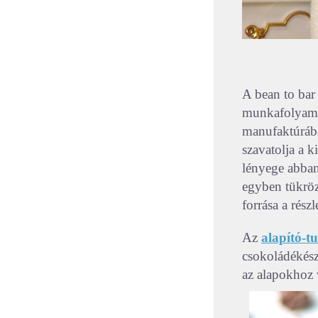
A bean to bar
munkafolyamat
manufaktúrába
szavatolja a k
lényege abban
egyben tükrözi
forrása a rész
Az
alapító-t
csokoládékész
az alapokhoz 