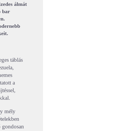
izedes álmát
o bar
en.
modernebb
eit.
eges táblás
ezuela,
 nemes
atott a
téssel,
kkal.
gy mély
ételekben
tő gondosan