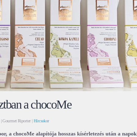
sztban a chocoMe
| Gourmet Riporter |
Hírcsokor
r, a chocoMe alapítója hosszas kísérletezés után a napo