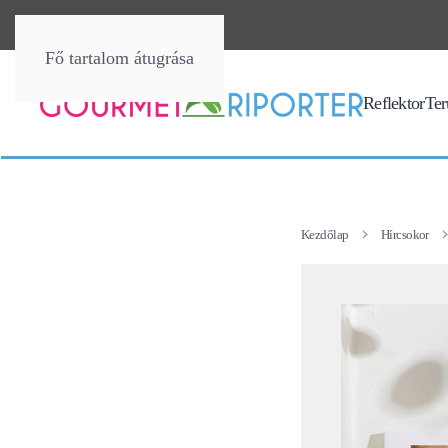
Fő tartalom átugrása
Reflektor
Terü
Kezdőlap
Hírcsokor