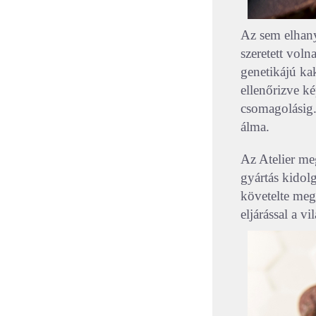
Az sem elhan
szeretett voln
genetikájú kak
ellenőrizve ké
csomagolásig. 
álma.
Az Atelier me
gyártás kidolg
követelte meg
eljárással a vi