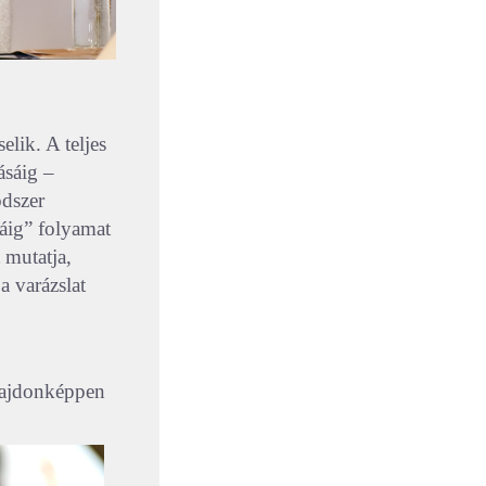
lik. A teljes
ásáig –
ódszer
láig” folyamat
 mutatja,
a varázslat
ulajdonképpen