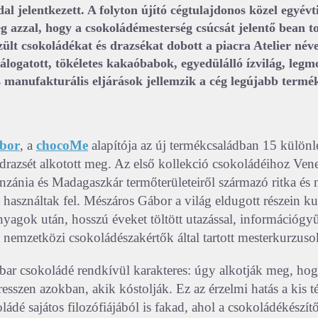
al jelentkezett. A folyton újító cégtulajdonos közel egyévt
eg azzal, hogy a csokoládémesterség csúcsát jelentő bean t
zült csokoládékat és drazsékat dobott a piacra Atelier név
logatott, tökéletes kakaóbabok, egyedülálló ízvilág, leg
s manufakturális eljárások jellemzik a cég legújabb termék
bor
, a
chocoMe
alapítója az új termékcsaládban 15 különl
 drazsét alkotott meg. Az első kollekció csokoládéihoz Ven
nzánia és Madagaszkár termőterületeiről származó ritka és
használtak fel. Mészáros Gábor a világ eldugott részein kut
yagok után, hosszú éveket töltött utazással, információgyűj
és nemzetközi csokoládészakértők által tartott mesterkurzuso
bar csokoládé rendkívül karakteres: úgy alkotják meg, ho
esszen azokban, akik kóstolják. Ez az érzelmi hatás a kis t
oládé sajátos filozófiájából is fakad, ahol a csokoládékészí