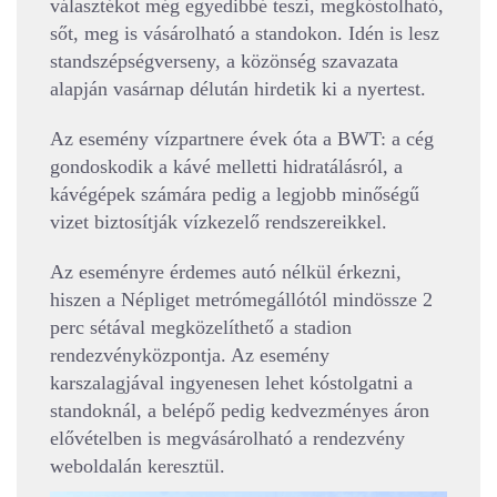
választékot még egyedibbé teszi, megkóstolható,
sőt, meg is vásárolható a standokon. Idén is lesz
standszépségverseny, a közönség szavazata
alapján vasárnap délután hirdetik ki a nyertest.
Az esemény vízpartnere évek óta a BWT: a cég
gondoskodik a kávé melletti hidratálásról, a
kávégépek számára pedig a legjobb minőségű
vizet biztosítják vízkezelő rendszereikkel.
Az eseményre érdemes autó nélkül érkezni,
hiszen a Népliget metrómegállótól mindössze 2
perc sétával megközelíthető a stadion
rendezvényközpontja. Az esemény
karszalagjával ingyenesen lehet kóstolgatni a
standoknál, a belépő pedig kedvezményes áron
elővételben is megvásárolható a rendezvény
weboldalán keresztül.