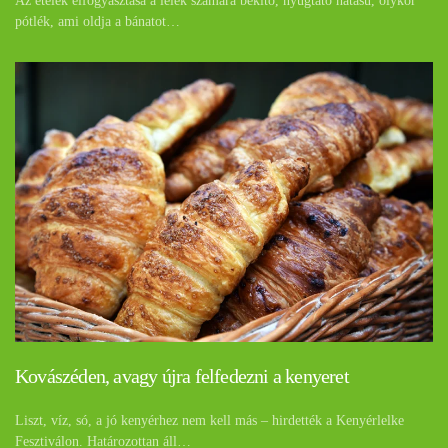
Az ételek elfogyasztása a lélek számára békítő, nyugtató hatású, olykor
pótlék, ami oldja a bánatot…
Kovászéden, avagy újra felfedezni a kenyeret
Liszt, víz, só, a jó kenyérhez nem kell más – hirdették a Kenyérlelke
Fesztiválon. Határozottan áll…