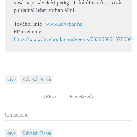
vasárnapi kávékért pedig 11 órától ismét a Bazár
pultjainál lehet sorban állni.
További infó:
www.kavebar.hu
FB esemény:
https://www.facebook.com/events/683665621378636/
,
kávé
Kávébár Bazár
Előző
Következő
Címkefelhő
,
kávé
Kávébár Bazár