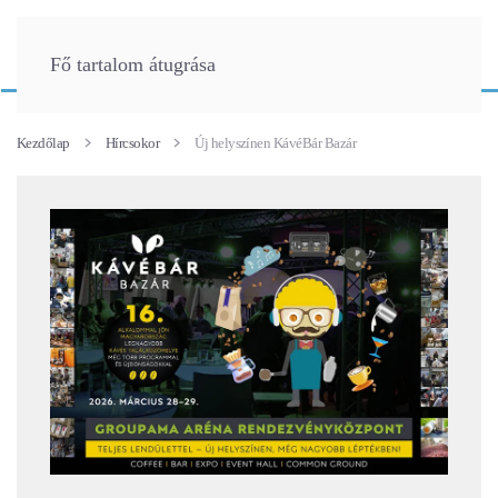
Fő tartalom átugrása
Kezdőlap
Hírcsokor
Új helyszínen KávéBár Bazár