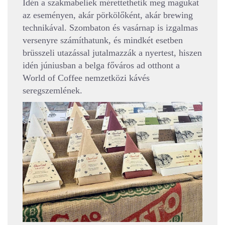
Idén a szakmabeliek mérettethetik meg magukat
az eseményen, akár pörkölőként, akár brewing
technikával. Szombaton és vasárnap is izgalmas
versenyre számíthatunk, és mindkét esetben
brüsszeli utazással jutalmazzák a nyertest, hiszen
idén júniusban a belga főváros ad otthont a
World of Coffee nemzetközi kávés
seregszemlének.