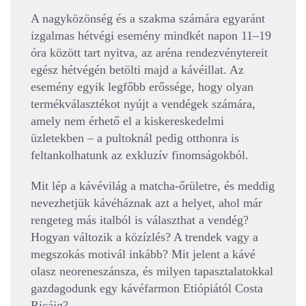
A nagyközönség és a szakma számára egyaránt
izgalmas hétvégi esemény mindkét napon 11–19
óra között tart nyitva, az aréna rendezvénytereit
egész hétvégén betölti majd a kávéillat. Az
esemény egyik legfőbb erőssége, hogy olyan
termékválasztékot nyújt a vendégek számára,
amely nem érhető el a kiskereskedelmi
üzletekben – a pultoknál pedig otthonra is
feltankolhatunk az exkluzív finomságokból.
Mit lép a kávévilág a matcha-őrületre, és meddig
nevezhetjük kávéháznak azt a helyet, ahol már
rengeteg más italból is választhat a vendég?
Hogyan változik a közízlés? A trendek vagy a
megszokás motivál inkább? Mit jelent a kávé
olasz neoreneszánsza, és milyen tapasztalatokkal
gazdagodunk egy kávéfarmon Etiópiától Costa
Ricáig?