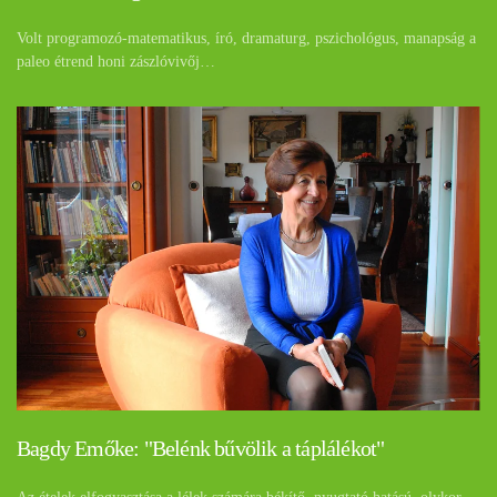
Volt programozó-matematikus, író, dramaturg, pszichológus, manapság a
paleo étrend honi zászlóvivőj…
Bagdy Emőke: "Belénk bűvölik a táplálékot"