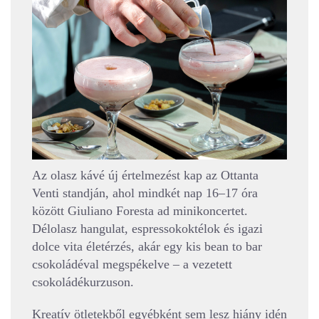
Az olasz kávé új értelmezést kap az Ottanta
Venti standján, ahol mindkét nap 16–17 óra
között Giuliano Foresta ad minikoncertet.
Délolasz hangulat, espressokoktélok és igazi
dolce vita életérzés, akár egy kis bean to bar
csokoládéval megspékelve – a vezetett
csokoládékurzuson.
Kreatív ötletekből egyébként sem lesz hiány idén