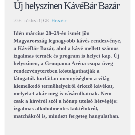
Új helyszínen KávéBár Bazár
2026. március 21
| GR |
Hírcsokor
Idén március 28–29-én ismét jön
Magyarország legnagyobb kávés rendezvénye,
a KávéBár Bazár, ahol a kávé mellett számos
izgalmas termék és program is helyet kap. Új
helyszínen, a Groupama Aréna csupa üveg
rendezvényterében kóstolgathatják a
látogatók korlátlan mennyiségben a világ
kiemelkedő termőhelyeiről érkező kávékat,
melyeket akár meg is vásárolhatnak. Nem
csak a kávéról szól a hónap utolsó hétvégéje:
izgalmas alkoholmentes koktélokról,
matchákról is, mindezt fergeteg hangulatban.