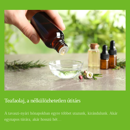
Teafaolaj, a nélkülözhetetlen útitárs
A tavaszi-nyári hónapokban egyre többet utazunk, kirándulunk. Akár
egynapos túrára, akár hosszú hét…