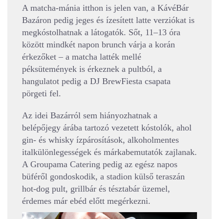
A matcha-mánia itthon is jelen van, a KávéBár
Bazáron pedig jeges és ízesített latte verziókat is
megkóstolhatnak a látogatók. Sőt, 11–13 óra
között mindkét napon brunch várja a korán
érkezőket – a matcha latték mellé
péksütemények is érkeznek a pultból, a
hangulatot pedig a DJ BrewFiesta csapata
pörgeti fel.
Az idei Bazárról sem hiányozhatnak a
belépőjegy árába tartozó vezetett kóstolók, ahol
gin- és whisky ízpárosítások, alkoholmentes
italkülönlegességek és márkabemutatók zajlanak.
A Groupama Catering pedig az egész napos
büféről gondoskodik, a stadion külső teraszán
hot-dog pult, grillbár és tésztabár üzemel,
érdemes már ebéd előtt megérkezni.