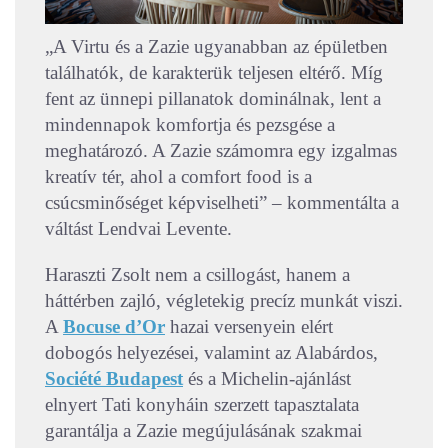
„A Virtu és a Zazie ugyanabban az épületben
találhatók, de karakterük teljesen eltérő. Míg
fent az ünnepi pillanatok dominálnak, lent a
mindennapok komfortja és pezsgése a
meghatározó. A Zazie számomra egy izgalmas
kreatív tér, ahol a comfort food is a
csúcsminőséget képviselheti” – kommentálta a
váltást Lendvai Levente.
Haraszti Zsolt nem a csillogást, hanem a
háttérben zajló, végletekig precíz munkát viszi.
A
Bocuse d’Or
hazai versenyein elért
dobogós helyezései, valamint az Alabárdos,
Société Budapest
és a Michelin-ajánlást
elnyert Tati konyháin szerzett tapasztalata
garantálja a Zazie megújulásának szakmai