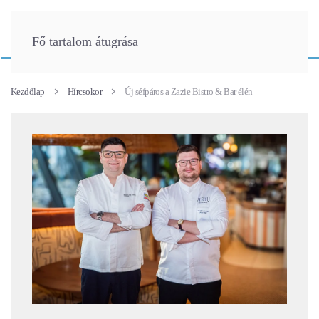
Fő tartalom átugrása
Kezdőlap
Hírcsokor
Új séfpáros a Zazie Bistro & Bar élén