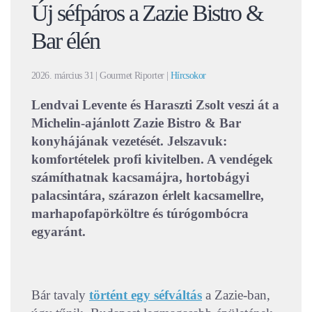
Új séfpáros a Zazie Bistro &
Bar élén
2026. március 31
| Gourmet Riporter |
Hírcsokor
Lendvai Levente és Haraszti Zsolt veszi át a
Michelin-ajánlott Zazie Bistro & Bar
konyhájának vezetését. Jelszavuk:
komfortételek profi kivitelben. A vendégek
számíthatnak kacsamájra, hortobágyi
palacsintára, szárazon érlelt kacsamellre,
marhapofapörköltre és túrógombócra
egyaránt.
Bár tavaly
történt egy séfváltás
a Zazie-ban,