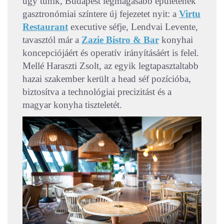
úgy tűnik, Budapest legmagasabb épületének
gasztronómiai színtere új fejezetet nyit: a
Virtu
Restaurant
executive séfje, Lendvai Levente,
tavasztól már a
Zazie Bistro & Bar
konyhai
koncepciójáért és operatív irányításáért is felel.
Mellé Haraszti Zsolt, az egyik legtapasztaltabb
hazai szakember került a head séf pozícióba,
biztosítva a technológiai precizitást és a
magyar konyha tiszteletét.