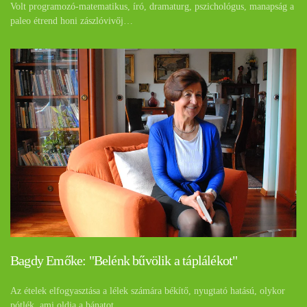
Volt programozó-matematikus, író, dramaturg, pszichológus, manapság a
paleo étrend honi zászlóvivőj…
Bagdy Emőke: "Belénk bűvölik a táplálékot"
Az ételek elfogyasztása a lélek számára békítő, nyugtató hatású, olykor
pótlék, ami oldja a bánatot…