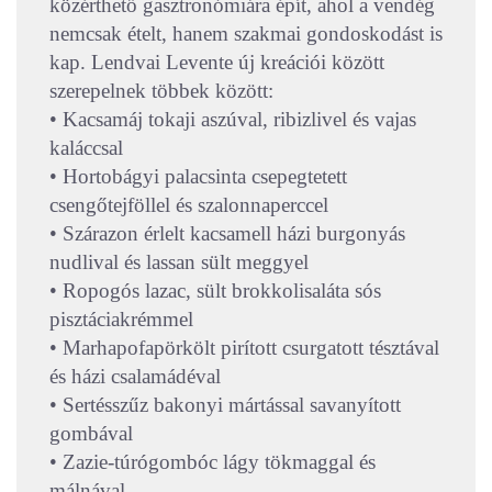
közérthető gasztronómiára épít, ahol a vendég
nemcsak ételt, hanem szakmai gondoskodást is
kap. Lendvai Levente új kreációi között
szerepelnek többek között:
• Kacsamáj tokaji aszúval, ribizlivel és vajas
kaláccsal
• Hortobágyi palacsinta csepegtetett
csengőtejföllel és szalonnaperccel
• Szárazon érlelt kacsamell házi burgonyás
nudlival és lassan sült meggyel
• Ropogós lazac, sült brokkolisaláta sós
pisztáciakrémmel
• Marhapofapörkölt pirított csurgatott tésztával
és házi csalamádéval
• Sertésszűz bakonyi mártással savanyított
gombával
• Zazie-túrógombóc lágy tökmaggal és
málnával