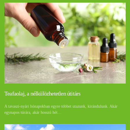
Teafaolaj, a nélkülözhetetlen útitárs
A tavaszi-nyári hónapokban egyre többet utazunk, kirándulunk. Akár
egynapos túrára, akár hosszú hét…