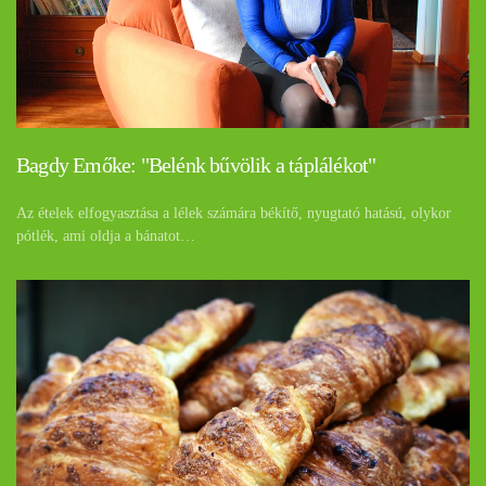
Bagdy Emőke: "Belénk bűvölik a táplálékot"
Az ételek elfogyasztása a lélek számára békítő, nyugtató hatású, olykor
pótlék, ami oldja a bánatot…