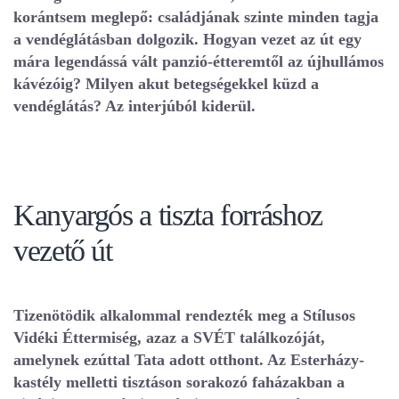
korántsem meglepő: családjának szinte minden tagja
a vendéglátásban dolgozik. Hogyan vezet az út egy
mára legendássá vált panzió-étteremtől az újhullámos
kávézóig? Milyen akut betegségekkel küzd a
vendéglátás? Az interjúból kiderül.
Kanyargós a tiszta forráshoz
vezető út
Tizenötödik alkalommal rendezték meg a Stílusos
Vidéki Éttermiség, azaz a SVÉT találkozóját,
amelynek ezúttal Tata adott otthont. Az Esterházy-
kastély melletti tisztáson sorakozó faházakban a