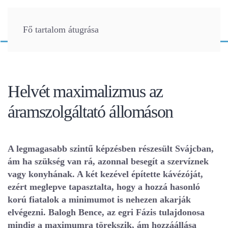
Fő tartalom átugrása
Helvét maximalizmus az
áramszolgáltató állomáson
A legmagasabb szintű képzésben részesült Svájcban,
ám ha szükség van rá, azonnal besegít a szervíznek
vagy konyhának. A két kezével építette kávézóját,
ezért meglepve tapasztalta, hogy a hozzá hasonló
korú fiatalok a minimumot is nehezen akarják
elvégezni. Balogh Bence, az egri Fázis tulajdonosa
mindig a maximumra törekszik, ám hozzáállása