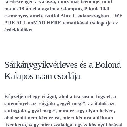
kérdésre igen a válasza, nincs más teendője, mint
május 18-án ellátogatni a Glamping Piknik 10.0
eseményre, amely ezúttal Alice Csodaországban – WE
ARE ALL noMAD HERE tematikával csalogatja az
érdeklődőket.
Sárkánygyíkvérleves és a Bolond
Kalapos naan csodája
Képzeljen el egy világot, ahol a tea sosem fogy el, a
sütemények azt súgják: „egyél meg!”, az italok azt
suttogják: „igyál meg!”, mindezt egy olyan helyen,
ahol senki nem kérdez rá, miért két óra a délután
tizenkettő, vagy miért szaladgál egy zakós nyúl órával