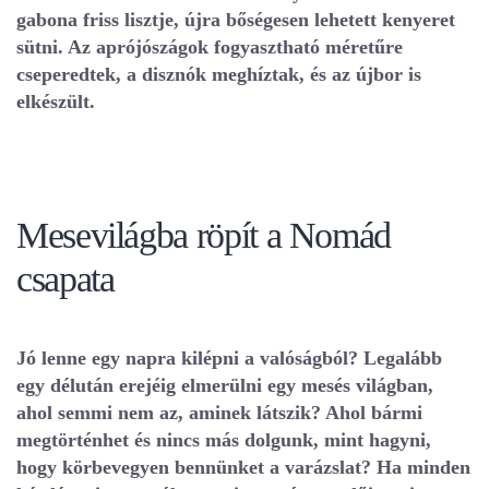
gabona friss lisztje, újra bőségesen lehetett kenyeret
sütni. Az aprójószágok fogyasztható méretűre
cseperedtek, a disznók meghíztak, és az újbor is
elkészült.
Mesevilágba röpít a Nomád
csapata
Jó lenne egy napra kilépni a valóságból? Legalább
egy délután erejéig elmerülni egy mesés világban,
ahol semmi nem az, aminek látszik? Ahol bármi
megtörténhet és nincs más dolgunk, mint hagyni,
hogy körbevegyen bennünket a varázslat? Ha minden