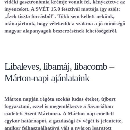
vidéki gasztronómia krémje vonult fel, kényeztetve az
ínyenceket. A SVÉT 15.0 fesztivál mottója így szólt:
„Ízek tiszta forrásból”. Több sem kellett nekünk,
utánajártunk, hogy vélekedik a szakma a jó minőségű
magyar alapanyagok beszerzésének lehetőségeiről.
Libaleves, libamáj, libacomb –
Márton-napi ajánlataink
Márton napján régóta szokás ludas éteket, újbort
fogyasztani, ezzel is megemlékezve a Savariában
született Szent Mártonra. A Márton-nap emellett
egykor határnapot, a gazdasági év végét is jelentette,
amikor felhasználhatóvá vált a nyáron learatott