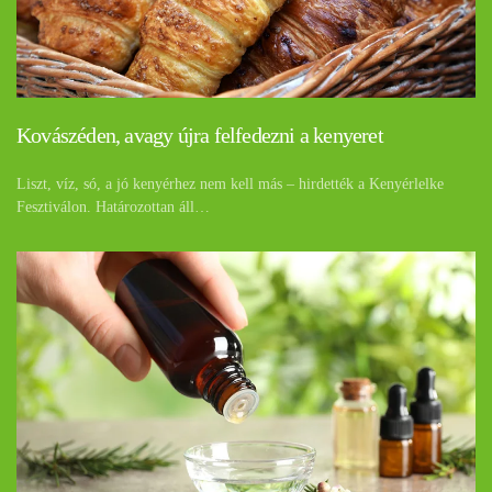
Kovászéden, avagy újra felfedezni a kenyeret
Liszt, víz, só, a jó kenyérhez nem kell más – hirdették a Kenyérlelke
Fesztiválon. Határozottan áll…