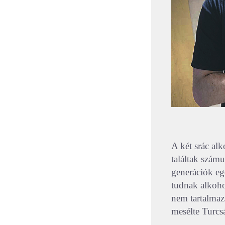
A két srác alk
találtak szám
generációk eg
tudnak alkohol
nem tartalmaz
mesélte Turcs