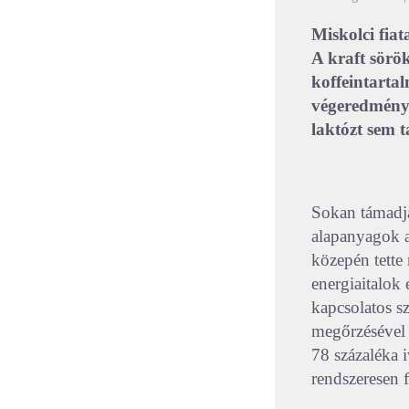
Miskolci fiata
A kraft sörök
koffeintartal
végeredmény 
laktózt sem t
Sokan támadjá
alapanyagok a
közepén tette 
energiaitalok 
kapcsolatos s
megőrzésével i
78 százaléka 
rendszeresen f