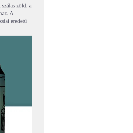
 szálas zöld, a
maz. A
siai eredetű