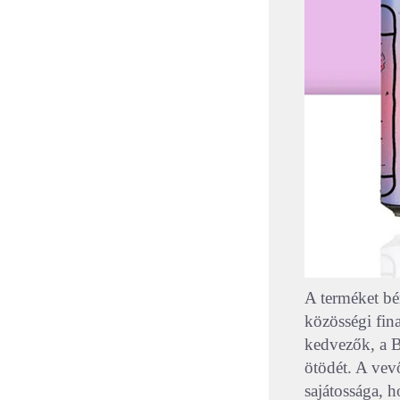
A terméket bér
közösségi fina
kedvezők, a B
ötödét. A vev
sajátossága, 