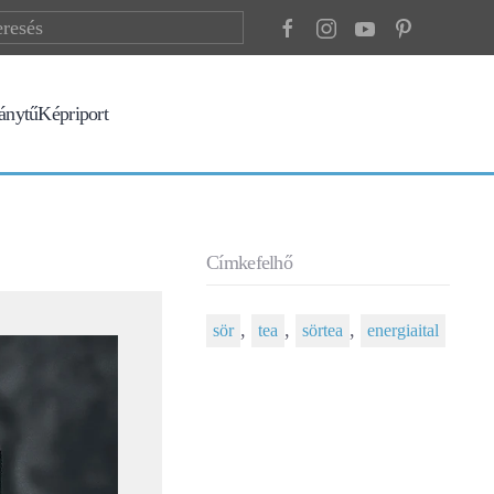
ránytű
Képriport
Címkefelhő
,
,
,
sör
tea
sörtea
energiaital