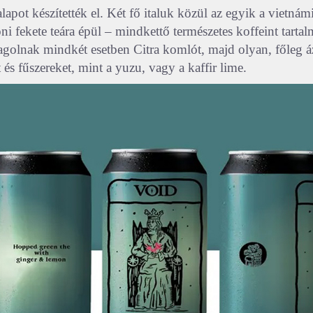
alapot készítették el. Két fő italuk közül az egyik a vietnámi
i fekete teára épül – mindkettő természetes koffeint tartal
agolnak mindkét esetben Citra komlót, majd olyan, főleg áz
és fűszereket, mint a yuzu, vagy a kaffir lime.