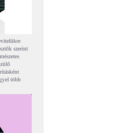
vitelükre
sztők szerint
rmészetes
szülő
ritásként
gyel több