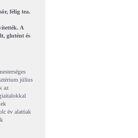
ör, félig tea.
ítették. A
, glutént és
mesterséges
ztérium július
k az
giaitalokkal
nek
lc év alattiak
ek