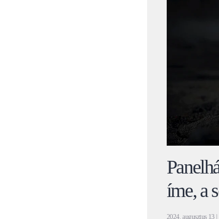
Panelhá
íme, a s
2024. augusztus 13
|