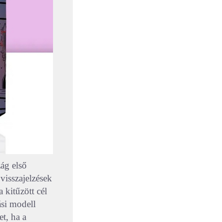
zág első
visszajelzések
kitűzött cél
ási modell
t, ha a