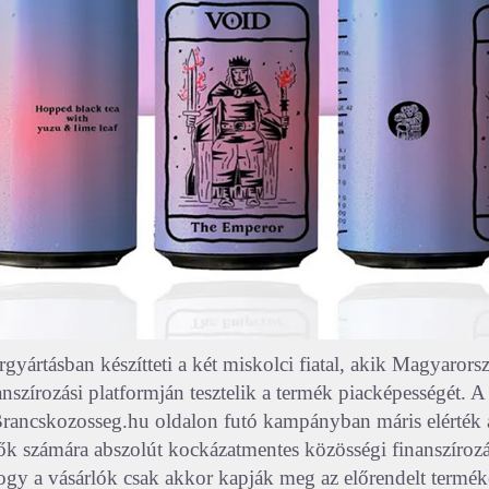
gyártásban készítteti a két miskolci fiatal, akik Magyarors
nszírozási platformján tesztelik a termék piacképességét. A 
rancskozosseg.hu oldalon futó kampányban máris elérték a 
ők számára abszolút kockázatmentes közösségi finanszíroz
hogy a vásárlók csak akkor kapják meg az előrendelt terméke