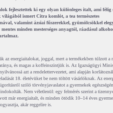
lok fejlesztettek ki egy olyan különleges italt, ami félig s
 világából ismert Citra komlót, a tea természetes
mával, valamint ázsiai fűszerekkel, gyümölcsökkel elegy
mentes minden mesterséges anyagtól, ráadásul alkoholt
artalmaz.
k az energiaitalokat, joggal, mert a termékekben túlzott a 
ránya, és magas a koffeinszintjük is. Az Igazságügyi Minis
nyilvánossá azt a rendelettervezetet, ami alapján korlátozná
eladását 18. életévüket be nem töltött vásárlóknak. Az ener
zigorításról szóló törvényjavaslatot a gyermekek egészségé
ndokolták. Nem véletlenül: egy felmérés szerint a tizennyo
ivott már energiaitalt, és minden ötödik 10–14 éves gyerm
ogyasztja, akár reggelire is.