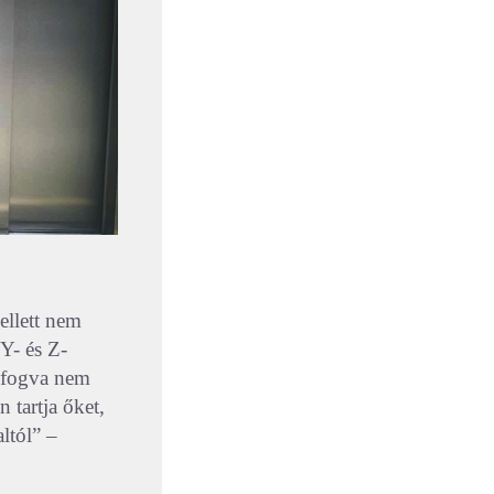
ellett nem
Y- és Z-
l fogva nem
 tartja őket,
ltól” –