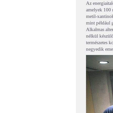
Az energiaita
amelyek 100 m
metil-xantino
mint például 
Alkalmas alte
nélkül készül
természetes k
negyedik emel