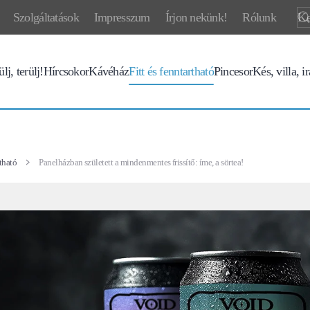
Szolgáltatások
Impresszum
Írjon nekünk!
Rólunk
lj, terülj!
Hírcsokor
Kávéház
Fitt és fenntartható
Pincesor
Kés, villa, i
rtható
Panelházban született a mindenmentes frissítő: íme, a sörtea!