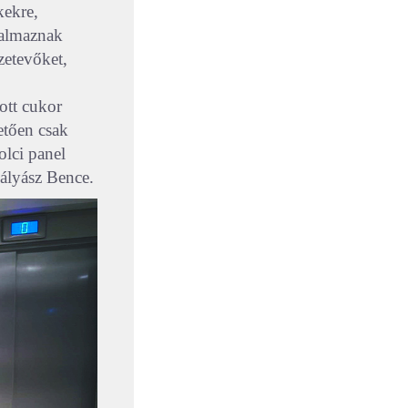
kekre,
talmaznak
zetevőket,
ott cukor
etően csak
olci panel
Gályász Bence.