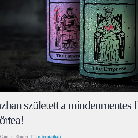
zban született a mindenmentes fr
örtea!
 Gourmet Riporter |
Fitt és fenntartható