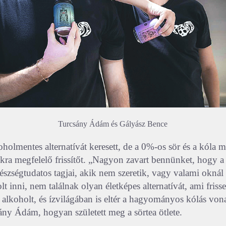
Turcsány Ádám és Gályász Bence
oholmentes alternatívát keresett, de a 0%-os sör és a kóla m
ukra megfelelő frissítőt. „Nagyon zavart bennünket, hogy a 
észségtudatos tagjai, akik nem szeretik, vagy valami okná
t inni, nem találnak olyan életképes alternatívát, ami frissen
 alkoholt, és ízvilágában is eltér a hagyományos kólás vona
ány Ádám, hogyan született meg a sörtea ötlete.