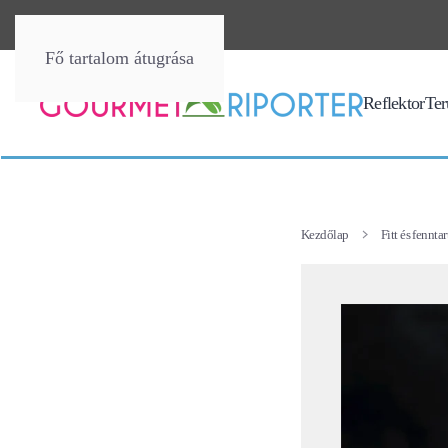
Fő tartalom átugrása
Reflektor
Terü
Kezdőlap
Fitt és fennta