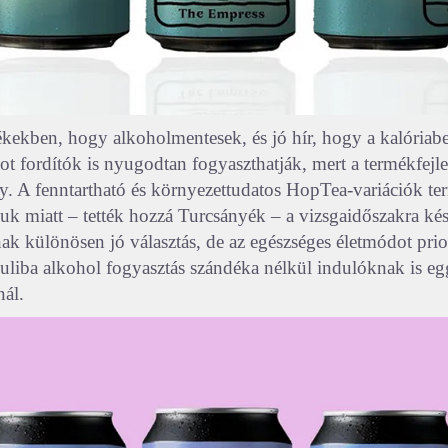
kekben, hogy alkoholmentesek, és jó hír, hogy a kalóriabe
t fordítók is nyugodtan fogyaszthatják, mert a termékfejle
y. A fenntartható és környezettudatos HopTea-variációk te
muk miatt – tették hozzá Turcsányék – a vizsgaidőszakra ké
ak különösen jó választás, de az egészséges életmódot prio
uliba alkohol fogyasztás szándéka nélkül indulóknak is eg
nál.