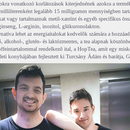
lokra vonatkozó korlátozások kiterjednének azokra a termé
illiliterenként legalább 15 milligramm mennyiségben tar
kat vagy tartalmaznak metil-xantint és egyéb specifikus öss
ginseng, L-arginin, inozitol, glükuronolakton.
rnatíva lehet az energiaitalokat kedvelők számára a hozzáad
ő, alkohol-, glutén- és laktózmentes, a tea alapnak köszönh
offeintartalommal rendelkező ital, a HopTea, amit egy misk
eti konyhájában fejlesztett ki Turcsány Ádám és barátja, 