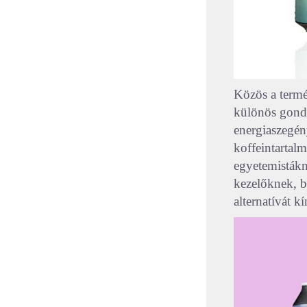
Közös a termé
különös gondo
energiaszegén
koffeintartal
egyetemistákn
kezelőknek, b
alternatívát kí