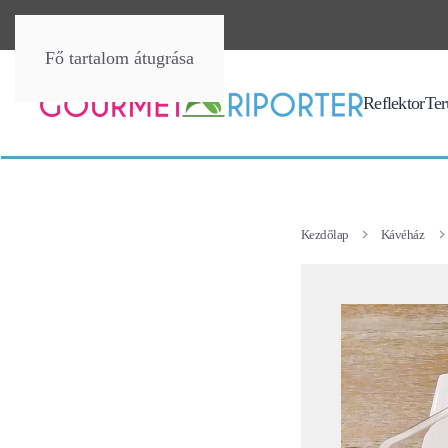
Fő tartalom átugrása
Reflektor
Terü
Kezdőlap
Kávéház