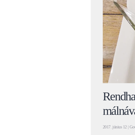
Rendhag
málnáv
2017. június 12
| Go