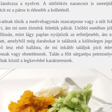
landozza a nyelvet. A sütőtökös narancsot is szeretjü
cit ez a páros is édesebb a kelleténél.
a vadnak tűnik a medvehagymás mascarpone vagy a sült fo
yi, ám mi nem törnénk felettük pálcát. Utóbbi esetében jól
adlizsán, mint lágy paplan nyújtózik az erőteljesebb, ám
tt, amelyből még darabokat is találunk a különleges jege
ő lesz első hallásra, de mi inkább találjuk picit éde
snak vagy ehetetlennek. Talán a főtt sárgarépa petrezsel
oltak közül a legkevésbé karakteresnek.