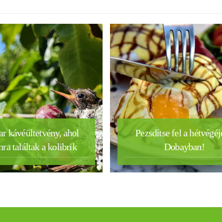
r kávéültetvény, ahol
Pezsdítse fel a hétvégéj
nra találtak a kolibrik
Dobayban!