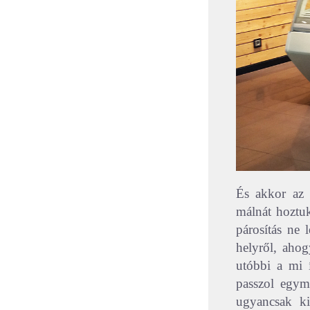
És akkor az 
málnát hoztu
párosítás ne 
helyről, ahog
utóbbi a mi 
passzol egym
ugyancsak kif