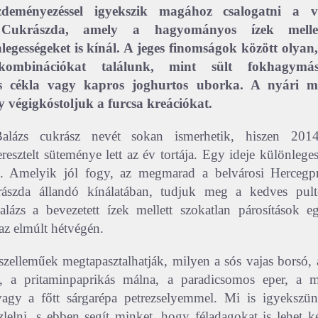
deményezéssel igyekszik magához csalogatni a 
Cukrászda, amely a hagyományos ízek mellet
legességeket is kínál. A jeges finomságok között olyan,
 kombinációkat találunk, mint sült fokhagymás
s cékla vagy kapros joghurtos uborka. A nyári m
y végigkóstoljuk a furcsa kreációkat.
alázs cukrász nevét sokan ismerhetik, hiszen 201
resztelt süteménye lett az év tortája. Egy ideje különlege
zik. Amelyik jól fogy, az megmarad a belvárosi Hercegp
krászda állandó kínálatában, tudjuk meg a kedves pulto
ázs a bevezetett ízek mellett szokatlan párosítások eg
 az elmúlt hétvégén.
szelleműek megtapasztalhatják, milyen a sós vajas borsó, 
, a pritaminpaprikás málna, a paradicsomos eper, a 
agy a főtt sárgarépa petrezselyemmel. Mi is igyekszü
zlelni, s ebben segít minket, hogy féladagokat is lehet k