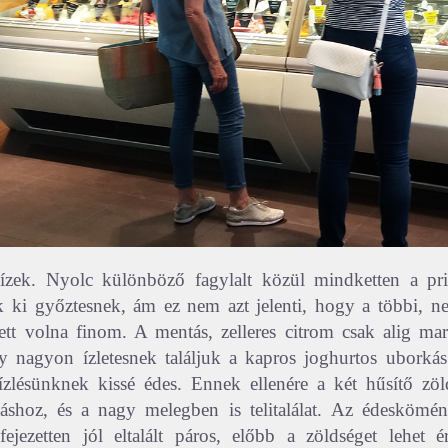
ízek. Nyolc különböző fagylalt közül mindketten a pri
k ki győztesnek, ám ez nem azt jelenti, hogy a többi, n
lett volna finom. A mentás, zelleres citrom csak alig mar
y nagyon ízletesnek találjuk a kapros joghurtos uborkás
ízlésünknek kissé édes. Ennek ellenére a két hűsítő zöl
áshoz, és a nagy melegben is telitalálat.
Az édeskömén
ejezetten jól eltalált páros, előbb a zöldséget lehet 