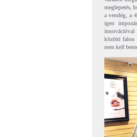
meglepetés, 
a vendég, a 4
igen impozá
innovációval 
közötti falon
nem kell beme