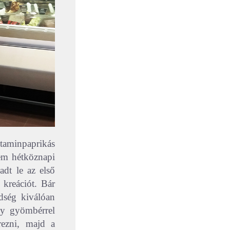
taminpaprikás
em hétköznapi
adt le az első
 kreációt. Bár
dség kiválóan
y gyömbérrel
érezni, majd a