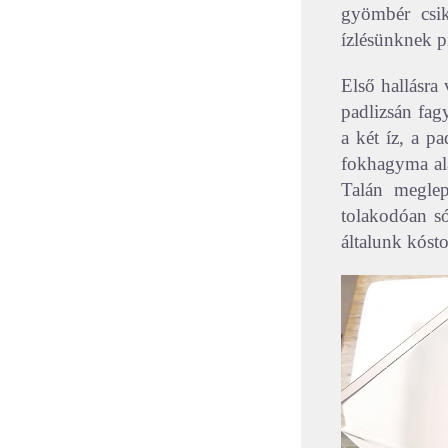
gyömbér csik
ízlésünknek pi
Első hallásr
padlizsán fag
a két íz, a p
fokhagyma ala
Talán meglep
tolakodóan só
általunk kóst