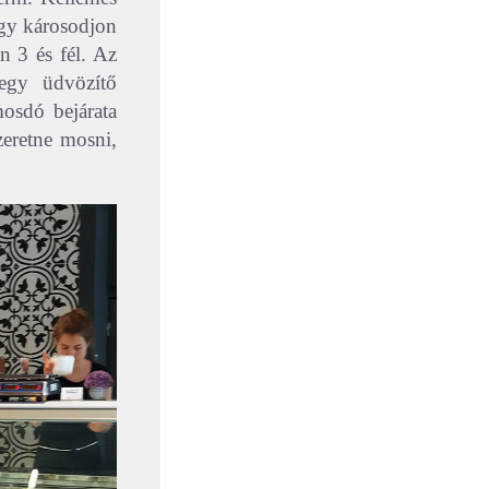
gy károsodjon
n 3 és fél.
Az
egy üdvözítő
mosdó bejárata
zeretne mosni,