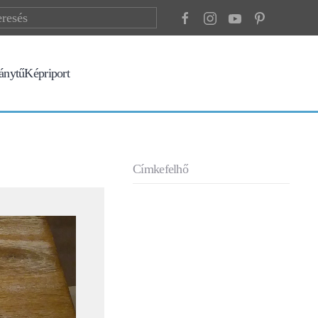
ránytű
Képriport
Címkefelhő