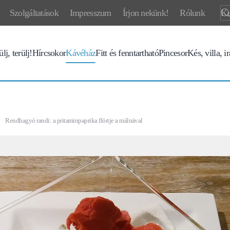
Szolgáltatások
Impresszum
Írjon nekünk!
Rólunk
lj, terülj!
Hírcsokor
Kávéház
Fitt és fenntartható
Pincesor
Kés, villa, i
Rendhagyó randi: a pritaminpaprika flörtje a málnával