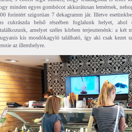
hogy minden egyes gombócot akkurátusan lemérnek, neho
00 forintért szigorúan 7 dekagramm jár. Illetve esetünkbe
ns cukrászda belső részében foglalunk helyet, ahol 
találkozunk, amelyet széles körben terjesztenénk: a két 
 ugyanis kis mosdókagyló található, így aki csak kezet s
nnie az illemhelyre.