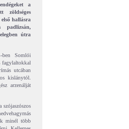
vendégeket a
t zöldséges
 első hallásra
 padlizsán,
elegben útra
4-ben Somlói
s fagylaltokkal
rímás utcában
s kislánytól.
ész arzenálját
a szójaszószos
medvehagymás
nk minél több
érni. Kellemes