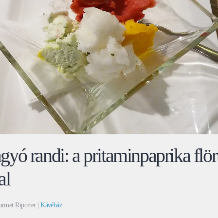
yó randi: a pritaminpaprika flört
al
urmet Riporter |
Kávéház