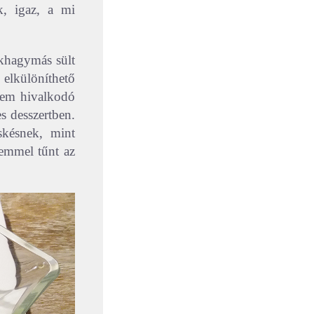
k, igaz, a mi
khagymás sült
 elkülöníthető
 nem hivalkodó
s desszertben.
skésnek, mint
yemmel tűnt az