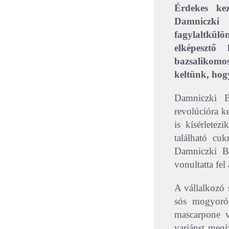
Érdekes kez
Damniczki 
fagylaltkülön
elképesztő
bazsalikomo
keltünk, hog
Damniczki B
revolúcióra ke
is kísérlete
található cu
Damniczki Bal
vonultatta fel
A vállalkozó 
sós mogyoró
mascarpone v
variánst megí