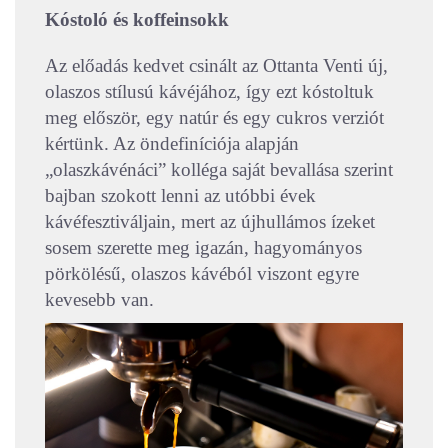
Kóstoló és koffeinsokk
Az előadás kedvet csinált az Ottanta Venti új,
olaszos stílusú kávéjához, így ezt kóstoltuk
meg először, egy natúr és egy cukros verziót
kértünk. Az öndefiníciója alapján
„olaszkávénáci” kolléga saját bevallása szerint
bajban szokott lenni az utóbbi évek
kávéfesztiváljain, mert az újhullámos ízeket
sosem szerette meg igazán, hagyományos
pörkölésű, olaszos kávéból viszont egyre
kevesebb van.