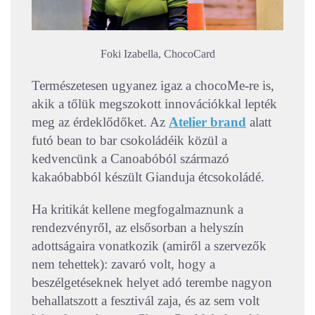
Foki Izabella, ChocoCard
Természetesen ugyanez igaz a chocoMe-re is,
akik a tőlük megszokott innovációkkal lepték
meg az érdeklődőket. Az
Atelier brand
alatt
futó bean to bar csokoládéik közül a
kedvencünk a Canoabóból származó
kakaóbabból készült Gianduja étcsokoládé.
Ha kritikát kellene megfogalmaznunk a
rendezvényről, az elsősorban a helyszín
adottságaira vonatkozik (amiről a szervezők
nem tehettek): zavaró volt, hogy a
beszélgetéseknek helyet adó terembe nagyon
behallatszott a fesztivál zaja, és az sem volt