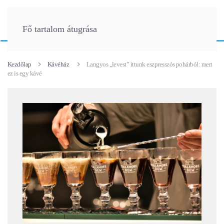
Fő tartalom átugrása
Kezdőlap
Kávéház
Langyos „levest” ittunk eszpresszós pohárból: mert
ez is egy kávé