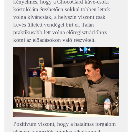
kényelmes, hogy a ChocoCard kávé-csoki
kóstolójára érezhetően sokkal többen lettek
volna kíváncsiak, a helyszín viszont csak
kevés ültetett vendéget bírt el. Talán
praktikusabb lett volna előregisztrációhoz
kötni az előadásokon való részvételt.
Pozitívum viszont, hogy a hatalmas forgalom
ellenére a mosdók minden alkalommal