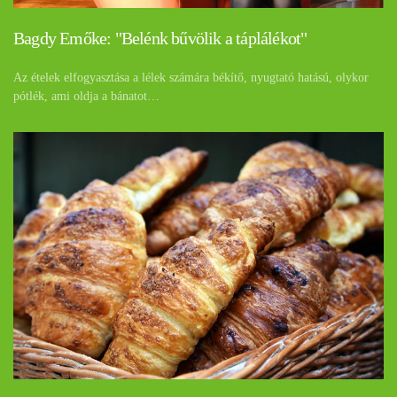
Bagdy Emőke: "Belénk bűvölik a táplálékot"
Az ételek elfogyasztása a lélek számára békítő, nyugtató hatású, olykor
pótlék, ami oldja a bánatot…