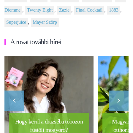
,
,
,
,
,
Diemme
Twenty Eight
Zazie
Final Cocktail
1883
,
Superjuice
Mayer Szörp
A rovat további hírei
Hogy kerül a drazséba tobozon
Magyar k
füstölt mogyoró?
otthonra 