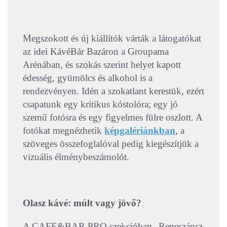
Megszokott és új kiállítók várták a látogatókat
az idei KávéBár Bazáron a Groupama
Arénában, és szokás szerint helyet kapott
édesség, gyümölcs és alkohol is a
rendezvényen. Idén a szokatlant kerestük, ezért
csapatunk egy kritikus kóstolóra; egy jó
szemű fotósra és egy figyelmes fülre oszlott. A
fotókat megnézhetik
képgalériánkban
, a
szöveges összefoglalóval pedig kiegészítjük a
vizuális élménybeszámolót.
Olasz kávé: múlt vagy jövő?
A CAFE&BAR PRO szekcióban „Reneszánsz