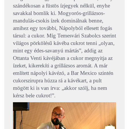
szándékosan a füstös ízjegyek nélkül, enyhe
savakkal bomlik ki. Mogyorós-grillázsos-
mandulás-csokis ízek dominálnak benne,
amihez egy további, Nápolyból ellesett fogás
társul: a cukor. Míg Temesvári Szabolcs szerint
világos pörkölésű kávéba cukrot tenni „olyan,
mint egy édes-savanyú mártás”, addig az
Ottanta Venti kávéjában a cukor megnyitja az
ízeket, kikerekíti a grillázsos aromát. A már
említett nápolyi kávézó, a Bar Mexico szintén
cukorszirupra húzza rá a kávékart, a pult
mögött ki is van írva: „akkor szólj, ha nem
kérsz bele cukrot!”.