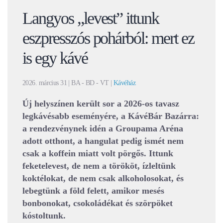
Langyos „levest” ittunk
eszpresszós pohárból: mert ez
is egy kávé
2026. március 31
| BA - BD - VT |
Kávéház
Új helyszínen került sor a 2026-os tavasz
legkávésabb eseményére, a KávéBár Bazárra:
a rendezvénynek idén a Groupama Aréna
adott otthont, a hangulat pedig ismét nem
csak a koffein miatt volt pörgős. Ittunk
feketelevest, de nem a törököt, ízleltünk
koktélokat, de nem csak alkoholosokat, és
lebegtünk a föld felett, amikor mesés
bonbonokat, csokoládékat és szörpöket
kóstoltunk.