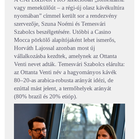
vagy menekülőút – a régi-új olasz kávékultúra
nyomában” címmel került sor a rendezvény
szervezője, Szuna Noémi és Temesvári
Szabolcs beszélgetésére. Utóbbi a Casino
Mocca pörkölő alapítójaként lehet ismerős,
Horváth Lajossal azonban most új
vállalkozásba kezdtek, amelynek az Ottanta
Venti nevet adták. Temesvári Szabolcs elárulta:
az Ottanta Venti név a hagyományos kávék
80–20-as arabica-robusta arányát idézi, de
ezúttal mást jelent, a termőhelyek arányát
(80% brazil és 20% etióp).