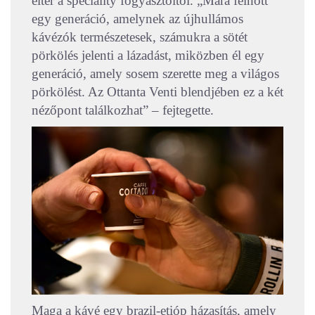
eltér a speciality fogyasztóitól. „Mára felnőtt
egy generáció, amelynek az újhullámos
kávézók természetesek, számukra a sötét
pörkölés jelenti a lázadást, miközben él egy
generáció, amely sosem szerette meg a világos
pörkölést. Az Ottanta Venti blendjében ez a két
nézőpont találkozhat” – fejtegette.
Maga a kávé egy brazil-etióp házasítás, amely