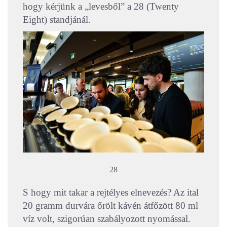
hogy kérjünk a „levesből” a 28 (Twenty
Eight) standjánál.
28
S hogy mit takar a rejtélyes elnevezés? Az ital
20 gramm durvára őrölt kávén átfőzött 80 ml
víz volt, szigorúan szabályozott nyomással.