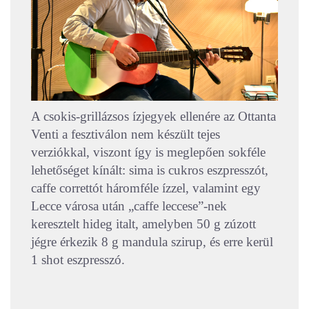
A csokis-grillázsos ízjegyek ellenére az Ottanta
Venti a fesztiválon nem készült tejes
verziókkal, viszont így is meglepően sokféle
lehetőséget kínált: sima is cukros eszpresszót,
caffe correttót háromféle ízzel, valamint egy
Lecce városa után „caffe leccese”-nek
keresztelt hideg italt, amelyben 50 g zúzott
jégre érkezik 8 g mandula szirup, és erre kerül
1 shot eszpresszó.