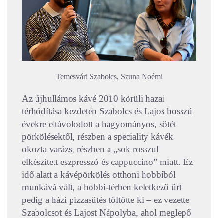
Temesvári Szabolcs, Szuna Noémi
Az újhullámos kávé 2010 körüli hazai
térhódítása kezdetén Szabolcs és Lajos hosszú
évekre eltávolodott a hagyományos, sötét
pörkölésektől, részben a speciality kávék
okozta varázs, részben a „sok rosszul
elkészített eszpresszó és cappuccino” miatt. Ez
idő alatt a kávépörkölés otthoni hobbiból
munkává vált, a hobbi-térben keletkező űrt
pedig a házi pizzasütés töltötte ki – ez vezette
Szabolcsot és Lajost Nápolyba, ahol meglepő