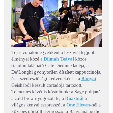
Tejes vonalon egyébként a fesztivál legjobb
élményei közé a
Dilmah Teával
közös
standon található Café Diemme lattéja, a
De’Longhi gyönyörűen díszített cappuccinója,
és – szerkesztőségi kedvencként – a
Bányai
Geishából készült cortadója tartozott.
Tejmentes kávét is kóstoltunk: a Sage pultjánál
a cold brew nyűgözött le, a
Röastnál
a
világos kenyai eszpresszó, a
One Eleven
-nél a
közepes pörkölt eszpresszó, a Bányainál pedig