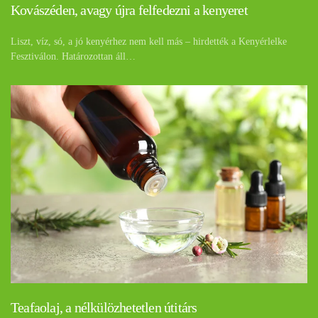
Kovászéden, avagy újra felfedezni a kenyeret
Liszt, víz, só, a jó kenyérhez nem kell más – hirdették a Kenyérlelke
Fesztiválon. Határozottan áll…
Teafaolaj, a nélkülözhetetlen útitárs