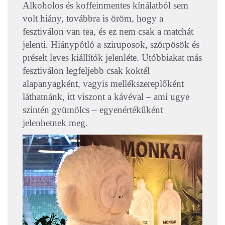
Alkoholos és koffeinmentes kínálatból sem
volt hiány, továbbra is öröm, hogy a
fesztiválon van tea, és ez nem csak a matchát
jelenti. Hiánypótló a sziruposok, szörpösök és
préselt leves kiállítók jelenléte. Utóbbiakat más
fesztiválon legfeljebb csak koktél
alapanyagként, vagyis mellékszereplőként
láthatnánk, itt viszont a kávéval – ami ugye
szintén gyümölcs – egyenértékűként
jelenhetnek meg.