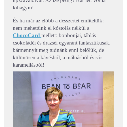
hpzzávalóival. Az íze pedig? Kár lett volna
kihagyni!
És ha már az előbb a desszertet említettük:
nem mehettünk el kóstolás nélkül a
ChocoCard
mellett: bonbonjai, táblás
csokoládéi és drazséi egyaránt fantasztikusak,
bármennyit meg tudnánk enni belőlük, de
különösen a kávésból, a málnásból és sós
karamellásból!