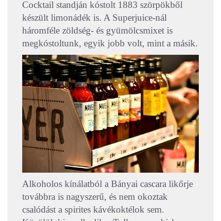
Cocktail standján kóstolt 1883 szörpökből
készült limonádék is. A Superjuice-nál
háromféle zöldség- és gyümölcsmixet is
megkóstoltunk, egyik jobb volt, mint a másik.
Alkoholos kínálatból a Bányai cascara likőrje
továbbra is nagyszerű, és nem okoztak
csalódást a spirites kávékoktélok sem.