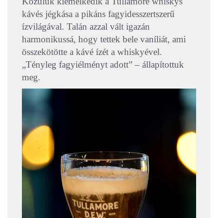
Közülük kiemelkedik a Tullamore whiskys
kávés jégkása a pikáns fagyidesszertszerű
ízvilágával. Talán azzal vált igazán
harmonikussá, hogy tettek bele vaníliát, ami
összekötötte a kávé ízét a whiskyével.
„Tényleg fagyiélményt adott” – állapítottuk
meg.