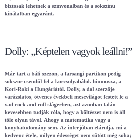
biztosak lehetnek a színvonalban és a sokszínű
kínálatban egyaránt.
Dolly: „Képtelen vagyok leállni!”
Már tart a báli szezon, a farsangi partikon pedig
sokszor csendül fel a korcsolyabálok himnusza, a
Kori-Roki a Hungáriától. Dolly, a dal szerzője
varázslatos, ötvenes évekbeli mesevilágot festett le a
vad rock and roll slágerben, azt azonban talán
kevesebben tudják róla, hogy a költészet nem is áll
tőle olyan távol. Ahogy a matematika vagy a
konyhatudomány sem. Az interjúban elárulja, mi a
kedvenc étele, milyen édességet nem sütött még soha;