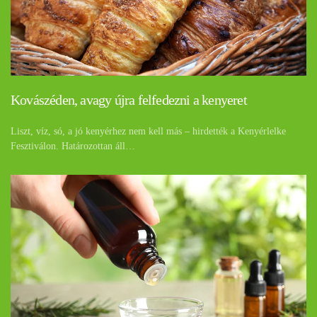
Kovászéden, avagy újra felfedezni a kenyeret
Liszt, víz, só, a jó kenyérhez nem kell más – hirdették a Kenyérlelke
Fesztiválon. Határozottan áll…