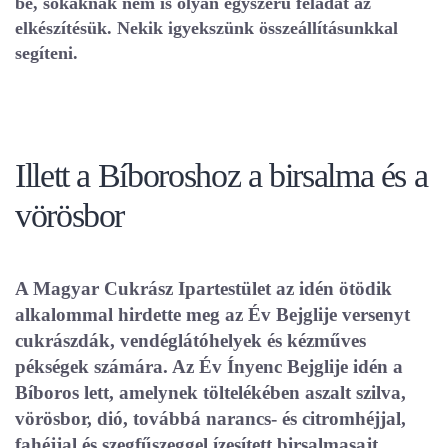
be, sokaknak nem is olyan egyszerű feladat az
elkészítésük. Nekik igyekszünk összeállításunkkal
segíteni.
Illett a Bíboroshoz a birsalma és a
vörösbor
A Magyar Cukrász Ipartestület az idén ötödik
alkalommal hirdette meg az Év Bejglije versenyt
cukrászdák, vendéglátóhelyek és kézműves
pékségek számára. Az Év Ínyenc Bejglije idén a
Bíboros lett, amelynek töltelékében aszalt szilva,
vörösbor, dió, továbbá narancs- és citromhéjjal,
fahéjjal és szegfűszeggel ízesített birsalmasajt