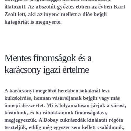
illatozott. Az abszolút győztes ebben az évben Karl
Zsolt lett, aki az ínyenc mellett a diós bejgli
kategóriát is megnyerte.
Mentes finomságok és a
karácsony igazi értelme
A karácsonyt megelőző hetekben sokaknál lesz
kulcskérdés, honnan vásároljanak bejglit vagy más
ünnepi desszertet. Mi is folyamatosan járjuk a várost,
kóstolunk, és ha rábukkanunk finomságokra,
megjegyezzük. A Dobay cukrászdák kínálatát régóta
teszteljük, eddig még egyszer sem kellett csalódnunk,