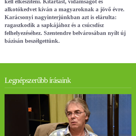
kell elkészíteni. Kitartást, vidámságot és
alkotókedvet kíván a magyaroknak a jövő évre.
Karácsonyi nagyinterjúnkban azt is elárulta:
ragaszkodik a sapkájához és a csúcsdísz
felhelyezéséhez. Szentendre belvárosában nyílt új
bázisán beszélgettünk.
Legnépszerűbb írásaink