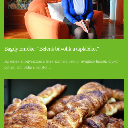
Bagdy Emőke: "Belénk bűvölik a táplálékot"
Az ételek elfogyasztása a lélek számára békítő, nyugtató hatású, olykor
pótlék, ami oldja a bánatot…