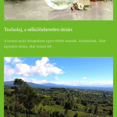
Teafaolaj, a nélkülözhetetlen útitárs
A tavaszi-nyári hónapokban egyre többet utazunk, kirándulunk. Akár
egynapos túrára, akár hosszú hét…