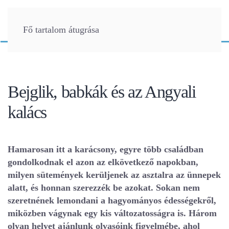
Fő tartalom átugrása
Bejglik, babkák és az Angyali
kalács
Hamarosan itt a karácsony, egyre több családban
gondolkodnak el azon az elkövetkező napokban,
milyen sütemények kerüljenek az asztalra az ünnepek
alatt, és honnan szerezzék be azokat. Sokan nem
szeretnének lemondani a hagyományos édességekről,
miközben vágynak egy kis változatosságra is. Három
olyan helyet ajánlunk olvasóink figyelmébe, ahol