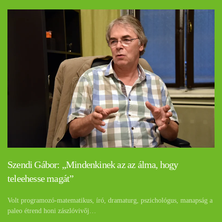
Szendi Gábor: „Mindenkinek az az álma, hogy
teleehesse magát”
Volt programozó-matematikus, író, dramaturg, pszichológus, manapság a
paleo étrend honi zászlóvivőj…