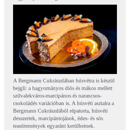
A Bergmann Cukrászdában húsvétra is készül
bejgli: a hagyományos diós és mákos mellett
szilvalekváros-marcipános és narancsos-
csokoládés variációban is. A húsvéti asztalra a
Bergmann Cukrászdából répatorta, húsvéti
desszertek, marcipántojások, édes- és sós
teasütemények egyaránt kerülhetnek.