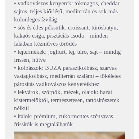
• vadkovászos kenyerek: tökmagos, cheddar
sajtos, teljes kiőrlésű, mediterrán és sok más
különleges ízvilág
• sós és édes péksütik: croissant, túrósbatyu,
kakaós csiga, pisztáciás csoda – minden
falatban kézműves törődés
• tejtermékek: joghurt, tej, túró, sajt – mindig
frissen, hűtve
• kolbászok: BUZA parasztkolbász, szarvas
vastagkolbász, mediterrán szalámi – tökéletes
párosítás vadkovászos kenyereikhez
• lekvárok, szörpök, mézek, olajok: hazai
kistermelőktől, természetesen, tartósítószerek
nélkül
• italok: prémium, cukormentes szénsavas
frissítők is megtalálhatók