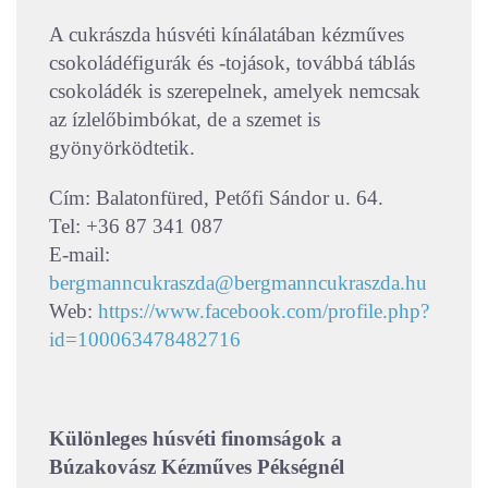
A cukrászda húsvéti kínálatában kézműves
csokoládéfigurák és -tojások, továbbá táblás
csokoládék is szerepelnek, amelyek nemcsak
az ízlelőbimbókat, de a szemet is
gyönyörködtetik.
Cím: Balatonfüred, Petőfi Sándor u. 64.
Tel: +36 87 341 087
E-mail:
bergmanncukraszda@bergmanncukraszda.hu
Web:
https://www.facebook.com/profile.php?
id=100063478482716
Különleges húsvéti finomságok a
Búzakovász Kézműves Pékségnél