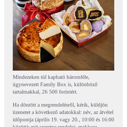
Mindezeken túl kapható háromféle,
úgynevezett Family Box is, különböző
tartalmakkal, 26 500 forintért.
Ha döntött a megrendelésről, kérik, küldjön
üzenetet a következő adatokkal: név, az átvétel
időpontja (április 19. vagy 20., 10:00 és 16:00
között); mit szeretne rendelni, mekkora