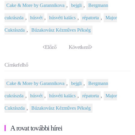
,
,
Cake & More by Garannikova
bejgli
Bergmann
,
,
,
,
cukrászda
húsvét
húsvéti kalács
répatorta
Major
,
Cukrászda
Búzakovász Kézműves Pékség
Előző
Következő
Címkefelhő
,
,
Cake & More by Garannikova
bejgli
Bergmann
,
,
,
,
cukrászda
húsvét
húsvéti kalács
répatorta
Major
,
Cukrászda
Búzakovász Kézműves Pékség
A rovat további hírei