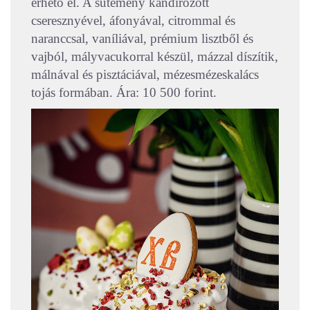
érhető el. A sütemény kandírozott
cseresznyével, áfonyával, citrommal és
naranccsal, vaníliával, prémium lisztből és
vajból, mályvacukorral készül, mázzal díszítik,
málnával és pisztáciával, mézesmézeskalács
tojás formában. Ára: 10 500 forint.