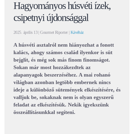
Hagyományos húsvéti ízek,
csipetnyi újdonsággal
2025. április 13
| Gourmet Riporter |
Kávéház
A húsvéti asztalról nem hiányozhat a fonott
kalács, ahogy számos család ilyenkor is süt
bejglit, és még sok más finom finomságot.
Sokan már most hozzákezdtek az
alapanyagok beszerzéséhez. A mai rohanó
világban azonban legtöbb embernek nincs
ideje a különböző sütemények elkészítésére, és
valljuk be, sokaknak nem is olyan egyszerű
feladat az elkészítésük. Nekik igyekszünk
összeállításunkkal segíteni.