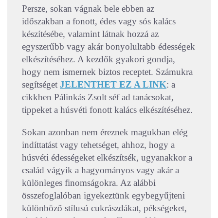
Persze, sokan vágnak bele ebben az
időszakban a fonott, édes vagy sós kalács
készítésébe, valamint látnak hozzá az
egyszerűbb vagy akár bonyolultabb édességek
elkészítéséhez. A kezdők gyakori gondja,
hogy nem ismernek biztos receptet. Számukra
segítséget
JELENTHET EZ A LINK
: a
cikkben Pálinkás Zsolt séf ad tanácsokat,
tippeket a húsvéti fonott kalács elkészítéséhez.
Sokan azonban nem éreznek magukban elég
indíttatást vagy tehetséget, ahhoz, hogy a
húsvéti édességeket elkészítsék, ugyanakkor a
család vágyik a hagyományos vagy akár a
különleges finomságokra. Az alábbi
összefoglalóban igyekeztünk egybegyűjteni
különböző stílusú cukrászdákat, pékségeket,