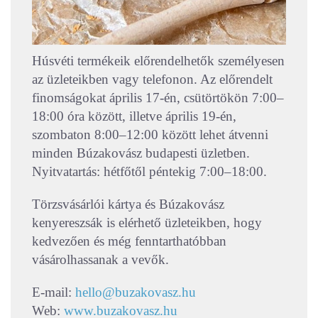
Húsvéti termékeik előrendelhetők személyesen
az üzleteikben vagy telefonon. Az előrendelt
finomságokat április 17-én, csütörtökön 7:00–
18:00 óra között, illetve április 19-én,
szombaton 8:00–12:00 között lehet átvenni
minden Búzakovász budapesti üzletben.
Nyitvatartás: hétfőtől péntekig 7:00–18:00.
Törzsvásárlói kártya és Búzakovász
kenyereszsák is elérhető üzleteikben, hogy
kedvezően és még fenntarthatóbban
vásárolhassanak a vevők.
E-mail:
hello@buzakovasz.hu
Web:
www.buzakovasz.hu