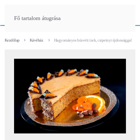
Fő tartalom átugrása
Kezdőlap
Kávéház
Hagyományos húsvéti ízek, csipetnyi újdonsággal