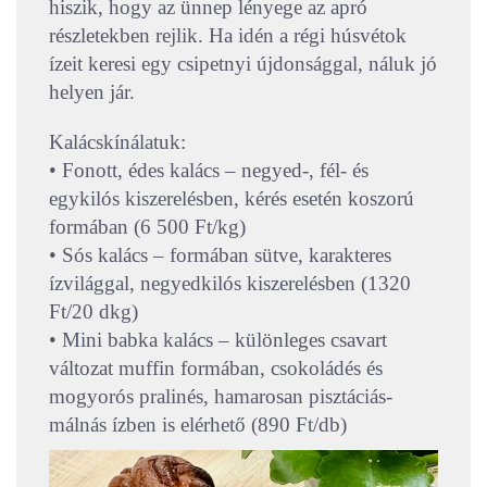
hiszik, hogy az ünnep lényege az apró
részletekben rejlik. Ha idén a régi húsvétok
ízeit keresi egy csipetnyi újdonsággal, náluk jó
helyen jár.
Kalácskínálatuk:
• Fonott, édes kalács – negyed-, fél- és
egykilós kiszerelésben, kérés esetén koszorú
formában (6 500 Ft/kg)
• Sós kalács – formában sütve, karakteres
ízvilággal, negyedkilós kiszerelésben (1320
Ft/20 dkg)
• Mini babka kalács – különleges csavart
változat muffin formában, csokoládés és
mogyorós pralinés, hamarosan pisztáciás-
málnás ízben is elérhető (890 Ft/db)