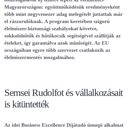
Magyarországon: együttműködésük eredményeként
több mint negyvenezer adag melegételt juttattak már
el rászorulóknak. A program keretében szigorú
élelmiszer-biztonsági szabályokat követve,
sokkolóhűtők és hűtőkocsik segítségével szállítják az
ételeket, így garantálva azok minőségét. Az EU
országaiban egyre több szervezet csatlakozik az
élelmiszermentés mozgalmához.
Semsei Rudolfot és vállalkozásait
is kitüntették
Az idei Business Excellence Díjátadó ünnepi alkalmat