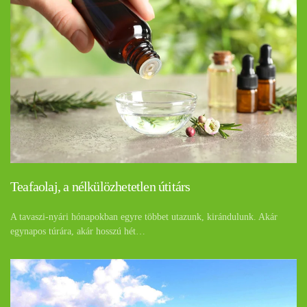
Teafaolaj, a nélkülözhetetlen útitárs
A tavaszi-nyári hónapokban egyre többet utazunk, kirándulunk. Akár
egynapos túrára, akár hosszú hét…