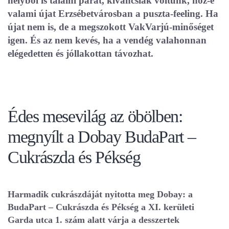
helyből is találni párat, kíváncsiak voltunk, hoz-e
valami újat Erzsébetvárosban a puszta-feeling. Ha
újat nem is, de a megszokott VakVarjú-minőséget
igen. És az nem kevés, ha a vendég valahonnan
elégedetten és jóllakottan távozhat.
Édes mesevilág az öbölben:
megnyílt a Dobay BudaPart –
Cukrászda és Pékség
Harmadik cukrászdáját nyitotta meg Dobay: a
BudaPart – Cukrászda és Pékség a XI. kerületi
Garda utca 1. szám alatt várja a desszertek