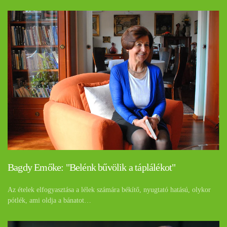
Bagdy Emőke: "Belénk bűvölik a táplálékot"
Az ételek elfogyasztása a lélek számára békítő, nyugtató hatású, olykor
pótlék, ami oldja a bánatot…