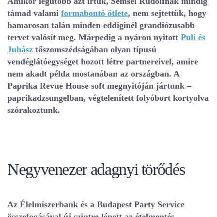
Amikor legutóbb azt írtuk, Semsei Rudolfnak mindig
támad valami
formabontó ötlete
, nem sejtettük, hogy
hamarosan talán minden eddiginél grandiózusabb
tervet valósít meg. Márpedig a nyáron nyitott
Puli és
Juhász
tőszomszédságában olyan típusú
vendéglátóegységet hozott létre partnereivel, amire
nem akadt példa mostanában az országban. A
Paprika Revue House soft megnyitóján jártunk –
paprikadzsungelban, végtelenített folyóbort kortyolva
szórakoztunk.
Negyvenezer adagnyi törődés
Az Élelmiszerbank és a Budapest Party Service
összefogásával új szintre lépett az ételmentés