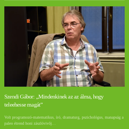
Szendi Gábor: „Mindenkinek az az álma, hogy
teleehesse magát”
Volt programozó-matematikus, író, dramaturg, pszichológus, manapság a
paleo étrend honi zászlóvivőj…