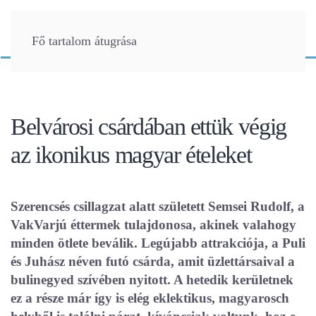
Fő tartalom átugrása
Belvárosi csárdában ettük végig
az ikonikus magyar ételeket
Szerencsés csillagzat alatt született Semsei Rudolf, a
VakVarjú éttermek tulajdonosa, akinek valahogy
minden ötlete beválik. Legújabb attrakciója, a Puli
és Juhász néven futó csárda, amit üzlettársaival a
bulinegyed szívében nyitott. A hetedik kerületnek
ez a része már így is elég eklektikus, magyarosch