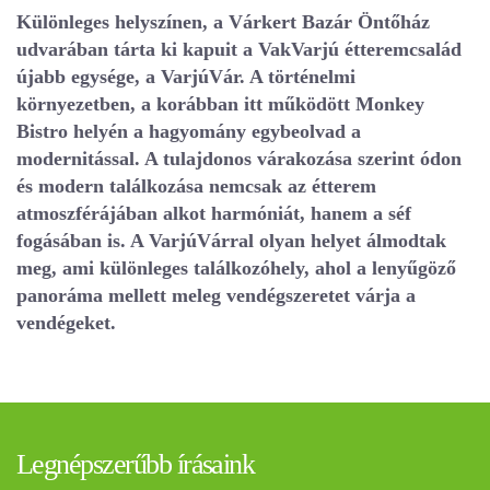
Különleges helyszínen, a Várkert Bazár Öntőház
udvarában tárta ki kapuit a VakVarjú étteremcsalád
újabb egysége, a VarjúVár. A történelmi
környezetben, a korábban itt működött Monkey
Bistro helyén a hagyomány egybeolvad a
modernitással. A tulajdonos várakozása szerint ódon
és modern találkozása nemcsak az étterem
atmoszférájában alkot harmóniát, hanem a séf
fogásában is. A VarjúVárral olyan helyet álmodtak
meg, ami különleges találkozóhely, ahol a lenyűgöző
panoráma mellett meleg vendégszeretet várja a
vendégeket.
Legnépszerűbb írásaink