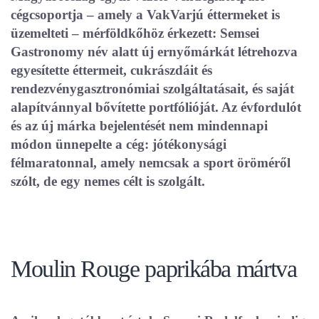
cégcsoportja – amely a VakVarjú éttermeket is
üzemelteti – mérföldkőhöz érkezett: Semsei
Gastronomy név alatt új ernyőmárkát létrehozva
egyesítette éttermeit, cukrászdáit és
rendezvénygasztronómiai szolgáltatásait, és saját
alapítvánnyal bővítette portfólióját. Az évfordulót
és az új márka bejelentését nem mindennapi
módon ünnepelte a cég: jótékonysági
félmaratonnal, amely nemcsak a sport öröméről
szólt, de egy nemes célt is szolgált.
Moulin Rouge paprikába mártva