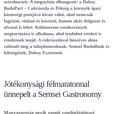
szerelmeseit. A megnyitón elhangzott: a Dobay
BudaPart – Cukrászda és Pékség a környék igazi
közösségi pontjává kíván válni, ahol nemcsak
fagyizni, sütizni és kávézni, hanem akár dolgozni és
olvasni is lehet. Különterme rendezvények
megtartására is alkalmas, ahol irodalmi esteket is
rendeznek majd. A cukrászdával húszéves álma
valósult meg a tulajdonosoknak, Semsei Rudolfnak és
feleségének, Dobay Eszternek.
Jótékonysági félmaratonnal
ünnepelt a Semsei Gastronomy
Magyarország egyik vezető vendéglátóipari