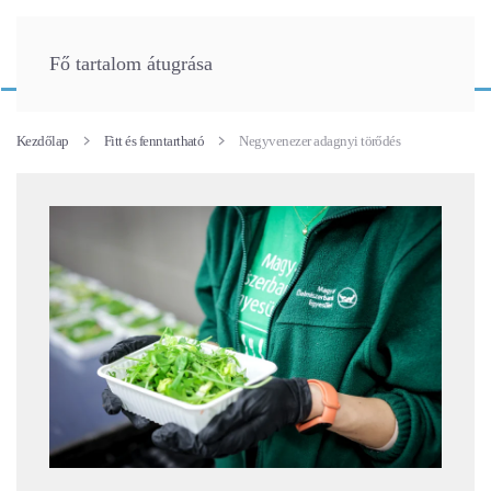
Fő tartalom átugrása
Kezdőlap
Fitt és fenntartható
Negyvenezer adagnyi törődés