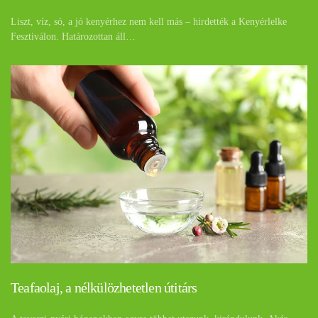
Liszt, víz, só, a jó kenyérhez nem kell más – hirdették a Kenyérlelke
Fesztiválon. Határozottan áll…
Teafaolaj, a nélkülözhetetlen útitárs