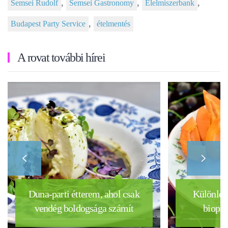
,
,
,
Semsei Rudolf
Semsei Gastronomy
Élelmiszerbank
,
Budapest Party Service
ételmentés
A rovat további hírei
Duna-parti étterem, ahol csak
Különleg
vendég boldogsága számít
biopia