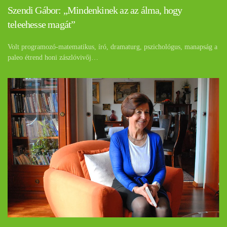
Szendi Gábor: „Mindenkinek az az álma, hogy
teleehesse magát”
Volt programozó-matematikus, író, dramaturg, pszichológus, manapság a
paleo étrend honi zászlóvivőj…