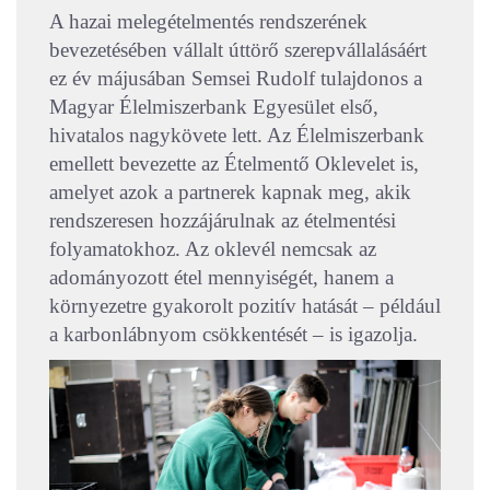
A hazai melegételmentés rendszerének
bevezetésében vállalt úttörő szerepvállalásáért
ez év májusában
Semsei Rudolf tulajdonos
a
Magyar Élelmiszerbank Egyesület első,
hivatalos nagykövete lett. Az Élelmiszerbank
emellett bevezette az Ételmentő Oklevelet is,
amelyet azok a partnerek kapnak meg, akik
rendszeresen hozzájárulnak az ételmentési
folyamatokhoz. Az oklevél nemcsak az
adományozott étel mennyiségét, hanem a
környezetre gyakorolt pozitív hatását – például
a karbonlábnyom csökkentését – is igazolja.