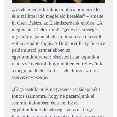
„Az ételmentés kritikus pontja a hőmérséklet
és a szállítási idő megfelelő kezelése” – emelte
ki Cseh Balázs, az Élelmiszerbank elnöke. „A
megmentett ételek minőségét és frissességét
ugyanúgy garantáljuk, mintha frissen készült
volna az adott fogás. A Budapest Party Service
példamutató partner ebben az
együttműködésben: részletes listát kapunk a
rendezvényeikről, hogy időben érkezhessünk
a megmaradt ételekért” – tette hozzá az civil
szervezet vezetője.
„Cégvezetőként és négyszeres családapaként
fontos számomra, hogy ne pazaroljunk el
semmit, különösen ételt ne. Ez az
együttműködés lehetőséget ad arra, hogy
fenntartható módon gazdálkodjunk és segítsük