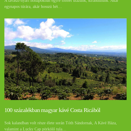
A tavaszi-nyári hónapokban egyre többet utazunk, kirándulunk. Akár
egynapos túrára, akár hosszú hét…
100 százalékban magyar kávé Costa Ricából
Sok kalandban volt része élete során Tóth Sándornak, A Kávé Háza,
valamint a Lucky Cap pörkölő tula…