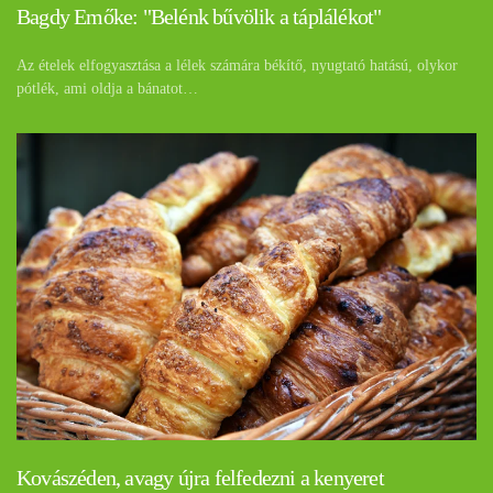
Bagdy Emőke: "Belénk bűvölik a táplálékot"
Az ételek elfogyasztása a lélek számára békítő, nyugtató hatású, olykor
pótlék, ami oldja a bánatot…
Kovászéden, avagy újra felfedezni a kenyeret