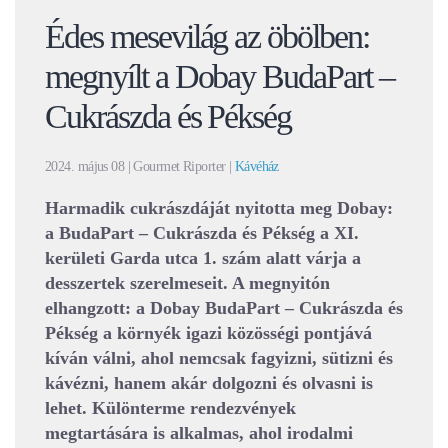
Édes mesevilág az öbölben:
megnyílt a Dobay BudaPart –
Cukrászda és Pékség
2024. május 08
| Gourmet Riporter |
Kávéház
Harmadik cukrászdáját nyitotta meg Dobay:
a BudaPart – Cukrászda és Pékség a XI.
kerületi Garda utca 1. szám alatt várja a
desszertek szerelmeseit. A megnyitón
elhangzott: a Dobay BudaPart – Cukrászda és
Pékség a környék igazi közösségi pontjává
kíván válni, ahol nemcsak fagyizni, sütizni és
kávézni, hanem akár dolgozni és olvasni is
lehet. Különterme rendezvények
megtartására is alkalmas, ahol irodalmi