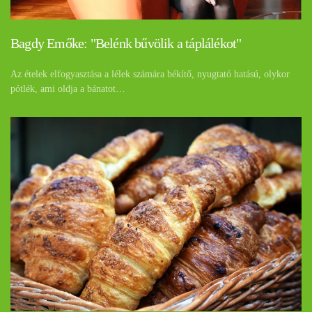
Bagdy Emőke: "Belénk bűvölik a táplálékot"
Az ételek elfogyasztása a lélek számára békítő, nyugtató hatású, olykor
pótlék, ami oldja a bánatot…