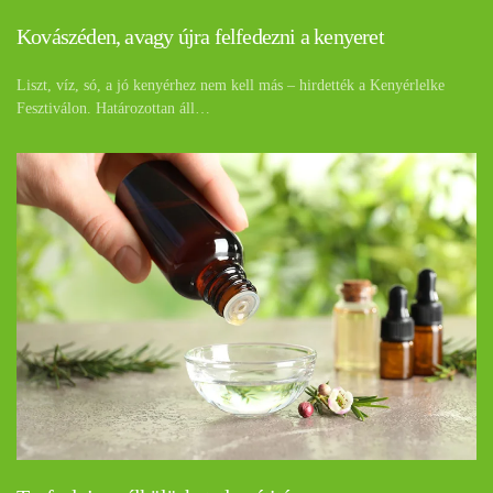
Kovászéden, avagy újra felfedezni a kenyeret
Liszt, víz, só, a jó kenyérhez nem kell más – hirdették a Kenyérlelke
Fesztiválon. Határozottan áll…