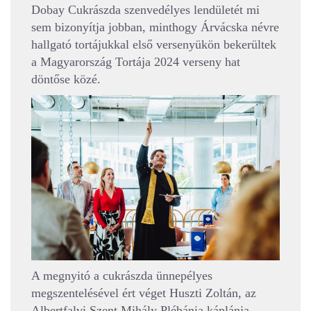
Dobay Cukrászda szenvedélyes lendületét mi
sem bizonyítja jobban, minthogy Árvácska névre
hallgató tortájukkal első versenyükön bekerültek
a Magyarország Tortája 2024 verseny hat
döntőse közé.
A megnyitó a cukrászda ünnepélyes
megszentelésével ért véget Huszti Zoltán, az
Albertfalvi Szent Mihály Plébánia káplánja