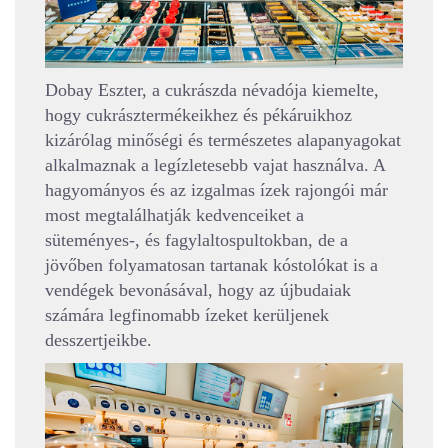
Dobay Eszter, a cukrászda névadója kiemelte,
hogy cukrásztermékeikhez és pékáruikhoz
kizárólag minőségi és természetes alapanyagokat
alkalmaznak a legízletesebb vajat használva. A
hagyományos és az izgalmas ízek rajongói már
most megtalálhatják kedvenceiket a
süteményes-, és fagylaltospultokban, de a
jövőben folyamatosan tartanak kóstolókat is a
vendégek bevonásával, hogy az újbudaiak
számára legfinomabb ízeket kerüljenek
desszertjeikbe.