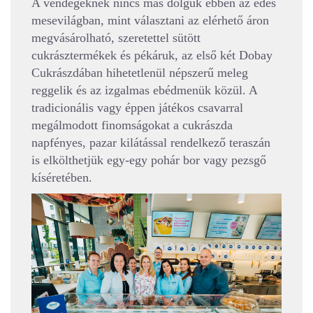
A vendégeknek nincs más dolguk ebben az édes
mesevilágban, mint választani az elérhető áron
megvásárolható, szeretettel sütött
cukrásztermékek és pékáruk, az első két Dobay
Cukrászdában hihetetlenül népszerű meleg
reggelik és az izgalmas ebédmenük közül. A
tradicionális vagy éppen játékos csavarral
megálmodott finomságokat a cukrászda
napfényes, pazar kilátással rendelkező teraszán
is elkölthetjük egy-egy pohár bor vagy pezsgő
kíséretében.