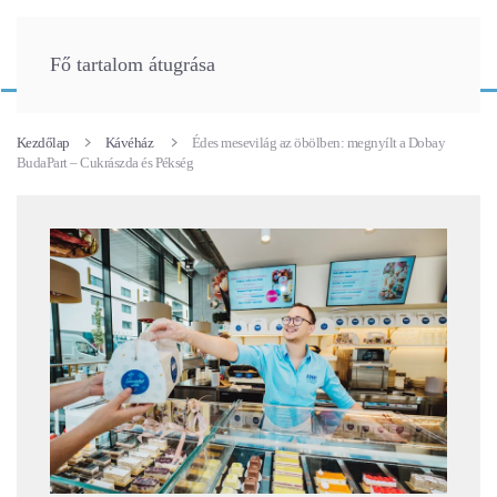
Fő tartalom átugrása
Kezdőlap
Kávéház
Édes mesevilág az öbölben: megnyílt a Dobay
BudaPart – Cukrászda és Pékség