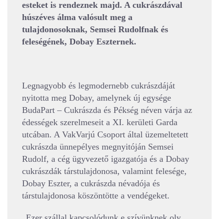
esteket is rendeznek majd. A cukrászdával
húszéves álma valósult meg a
tulajdonosoknak, Semsei Rudolfnak és
feleségének, Dobay Eszternek.
Legnagyobb és legmodernebb cukrászdáját
nyitotta meg Dobay, amelynek új egysége
BudaPart – Cukrászda és Pékség néven várja az
édességek szerelmeseit a XI. kerületi Garda
utcában. A VakVarjú Csoport által üzemeltetett
cukrászda ünnepélyes megnyitóján Semsei
Rudolf, a cég ügyvezető igazgatója és a Dobay
cukrászdák társtulajdonosa, valamint felesége,
Dobay Eszter, a cukrászda névadója és
társtulajdonosa köszöntötte a vendégeket.
„Ezer szállal kapcsolódunk e szívünknek oly