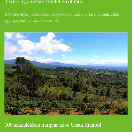
Teafaolaj, a nélkülözhetetlen útitárs
A tavaszi-nyári hónapokban egyre többet utazunk, kirándulunk. Akár
egynapos túrára, akár hosszú hét…
100 százalékban magyar kávé Costa Ricából