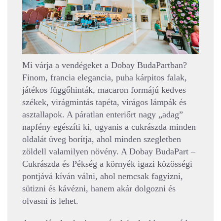
Mi várja a vendégeket a Dobay BudaPartban?
Finom, francia elegancia, puha kárpitos falak,
játékos függőhinták, macaron formájú kedves
székek, virágmintás tapéta, virágos lámpák és
asztallapok. A páratlan enteriőrt nagy „adag”
napfény egészíti ki, ugyanis a cukrászda minden
oldalát üveg borítja, ahol minden szegletben
zöldell valamilyen növény. A Dobay BudaPart –
Cukrászda és Pékség a környék igazi közösségi
pontjává kíván válni, ahol nemcsak fagyizni,
sütizni és kávézni, hanem akár dolgozni és
olvasni is lehet.