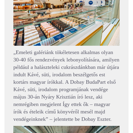
„Emeleti galériánk tökéletesen alkalmas olyan
30-40 fős rendezvények lebonyolítására, amilyen
például a halászteleki cukrászdánkban már útjára
indult Kávé, süti, irodalom beszélgetős est
kortárs magyar írókkal. A Dobay BudaPart első
Kávé, süti, irodalom programjának vendége
május 30-án Nyáry Krisztián író lesz, aki
nemrégiben megjelent Így ettek ők – magyar
írók és ételeik című könyvéről mesél majd
vendégeinknek” – jelentette be Dobay Eszter.