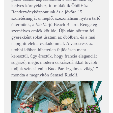
kedves környékhez, itt működik ÖbölHáz
Rendezvényközpontunk és a jövőre 15.
születésnapját ünneplő, szezonálisan nyitva tartó
éttermünk, a VakVarjú Beach Bistro. Rengeteg
személyes emlék köt ide, Újbudán nőttem fel,
gyerekként sokat úsztam az öbölben, és a mai
napig itt élek a családommal. A városrész az
utóbbi időben hihetetlen fejlődésen ment
keresztül, úgy éreztük, hogy francia eleganciát
sugárzó, mégis modern cukrászdánkkal tovább
tudjuk színesíteni a BudaPart izgalmas világát” –
mondta a megnyitón Semsei Rudolf.