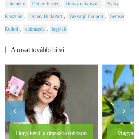
,
,
,
sütemény
Dobay Eszter
Dobay cukrászda
Nyáry
,
,
,
Krisztián
Dobay BudaPart
Vakvarjú Csoport
Semsei
,
,
Rudolf
cukrászda
fagylalt
A rovat további hírei
Hogy kerül a drazséba tobozon
Magyar k