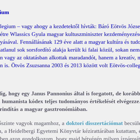
gium
legium – vagy ahogy a kezdetektől hívták: Báró Eötvös Józs
létre Wlassics Gyula magyar kultuszminiszter kezdeményezés
yásával. Fennállásának 129 éve alatt a magyar kultúra és tud
tlanul sok sorsfordító alakja került ki falai közül, sokan nem
 vagy az oktatásban alkottak maradandót, hanem a kreatív, m
in is. Ötvös Zsuzsanna 2003 és 2013 között volt Eötvös-colleg
ig, hogy egy Janus Pannonius által is forgatott, de koráb
n humanista kódex teljes tudományos értékelését elvégez
erindítás a magyar gasztronómiában.
őszinte vagyok magamhoz, a
doktori disszertációmat
becsüle
 a Heidelbergi Egyetemi Könyvtár kézirattárában kutattam, 
ben azon gondolkozom, hogy majd hétvégén milyen ízpárosít