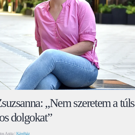
suzsanna: „Nem szeretem a túl
os dolgokat”
tos Anita |
Kávéház