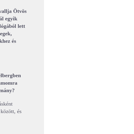
vallja Ötvös
ál egyik
ógából lett
vegek,
ekhez és
delbergben
számomra
omány?
ásként
 között, és