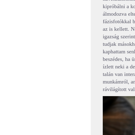
kipróbálni a k
álmodozva elte
fázisfotókkal 
az is kellett. 
igazság szerin
tudjak másokho
kaphattam senk
beszédes, ha ü
ízlett neki a 
talán van inte
munkámról, ami
rávilágított v