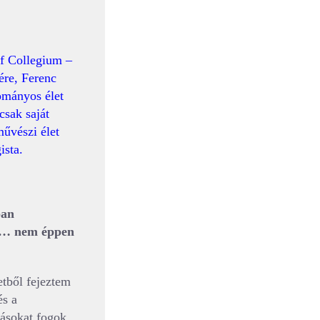
ef Collegium –
ére, Ferenc
ományos élet
csak saját
űvészi élet
ista.
ban
ze… nem éppen
tből fejeztem
és a
ásokat fogok