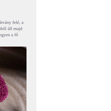
átvány felé, a
iből áll majd
egyen a fő