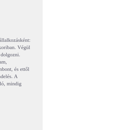
állalkozásként:
koriban. Végül
 dolgozni.
tam,
bont, és ettől
ndelés. A
ló, mindig