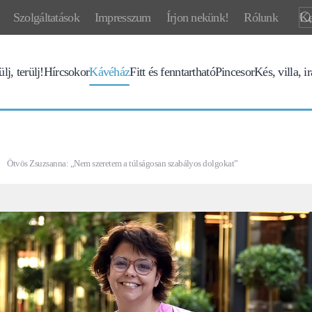
Szolgáltatások
Impresszum
Írjon nekünk!
Rólunk
lj, terülj!
Hírcsokor
Kávéház
Fitt és fenntartható
Pincesor
Kés, villa, i
Ötvös Zsuzsanna: „Nem szeretem a túlságosan szabályos dolgokat”