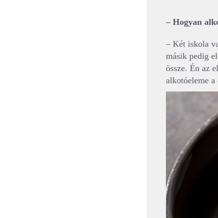
– Hogyan alko
– Két iskola v
másik pedig el
össze. Én az e
alkotóeleme a 