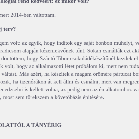
ológiai rend kedvéért: ez mikor volt?
mert 2014-ben váltottam.
j terv?
gem volt: az egyik, hogy indítok egy saját bonbon műhelyt, v
aradicsom alapján kézenfekvőnek tűnt. Sokan csinálták ezt ak
 döntöttem, hogy Szántó Tibor csokoládékészítőnél kezdek el
ék volt, hogy az alkalmazotti létet próbálom ki, mert nem tud
áltást. Más azért, ha készítek a magam örömére pártucat bon
zik, ha tizenórákon át kell állni és csinálni, mert van megre
enedzselni is kellett volna, az pedig nem az én alkatomhoz va
m, most sem törekszem a követőbázis építésére.
OLATTÓL A TÁNYÉRIG