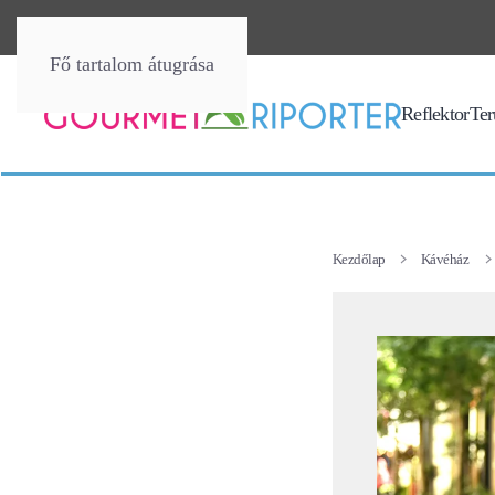
Fő tartalom átugrása
Reflektor
Terü
Kezdőlap
Kávéház