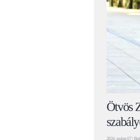
Ötvös Z
szabály
2024. május 07
| Boj