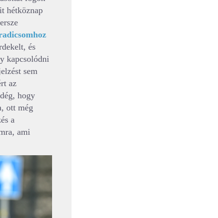
it hétköznap
ersze
aradicsomhoz
rdekelt, és
gy kapcsolódni
jelzést sem
rt az
ndég, hogy
, ott még
zés a
imra, ami