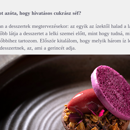
t azóta, hogy hivatásos cukrász séf?
an a desszertek megtervezésekor: az egyik az ízektől halad a l
őbb látja a desszertet a lelki szemei előtt, mint hogy tudná, m
lőbbihez tartozom. Először kitalálom, hogy melyik három íz l
desszertnek, az, ami a gerincét adja.