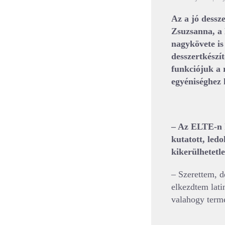
Az a jó dessz
Zsuzsanna, a 
nagykövete is
desszertkészí
funkciójuk a r
egyéniséghez 
– Az ELTE-n kl
kutatott, led
kikerülhetet
– Szerettem, d
elkezdtem latin
valahogy termé