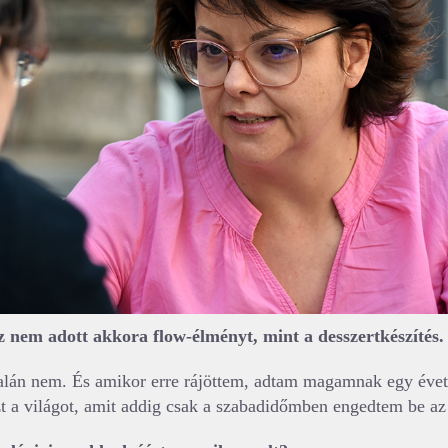
z nem adott akkora flow-élményt, mint a desszertkészítés.
alán nem. És amikor erre rájöttem, adtam magamnak egy évet
t a világot, amit addig csak a szabadidőmben engedtem be az