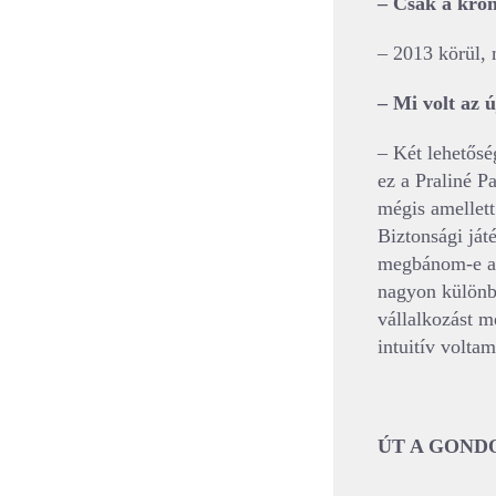
– Csak a kron
– 2013 körül, 
– Mi volt az ú
– Két lehetősé
ez a Praliné P
mégis amellett
Biztonsági ját
megbánom-e a v
nagyon különbö
vállalkozást m
intuitív volta
ÚT A GOND