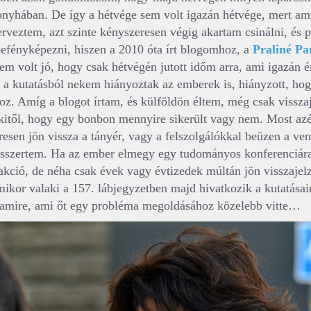
onyhában. De így a hétvége sem volt igazán hétvége, mert am
rveztem, azt szinte kényszeresen végig akartam csinálni, és p
befényképezni, hiszen a 2010 óta írt blogomhoz, a
Praliné P
Nem volt jó, hogy csak hétvégén jutott időm arra, ami igazán é
t a kutatásból nekem hiányoztak az emberek is, hiányzott, ho
z. Amíg a blogot írtam, és külföldön éltem, még csak vissza
itől, hogy egy bonbon mennyire sikerült vagy nem. Most azé
resen jön vissza a tányér, vagy a felszolgálókkal beüzen a ve
desszertem. Ha az ember elmegy egy tudományos konferenciára
rakció, de néha csak évek vagy évtizedek múltán jön visszajel
kor valaki a 157. lábjegyzetben majd hivatkozik a kutatása
alamire, ami őt egy probléma megoldásához közelebb vitte…