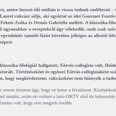
ert, amire hosszú idő múltán is vissza tudunk emlékezni – 
Laurel cukrász séfje, aki egyúttal az idei Gourmet Fesztiv
 Fekete Zsóka és Ormós Gabriella mellett. A klasszika-filol
tő ugyanakkor a receptekről úgy vélekedik: azok csak szö
eproduktív tanulói fázist követően jelképes az alkotói lél
képest.
asszika-filológiát hallgatott, Eötvös-collegista volt, Hei
oktorált. Történészként és egykori Eötvös-collegistaként 
len, hogy megkérdezzem: cukrászként nem hiányzik a tud
e sosem éreztem úgy, hogy ez lenne a hivatásom. Középiskol
ul tanulni, aztán ott voltam a latin OKTV első tíz helyezettje
szetes volt, hogy erre megyek tovább.