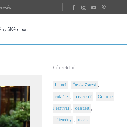
ránytű
Képriport
Címkefelhő
,
,
Laurel
Ötvös Zsuzsi
,
,
cukrász
pastry séf
Gourmet
,
,
Fesztivál
desszert
,
sütemény
recept