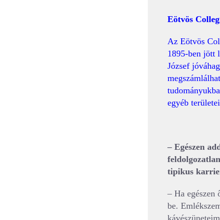
Eötvös Colle
Az Eötvös Col
1895-ben jött 
József jóváhag
megszámlálhata
tudományukban
egyéb területe
– Egészen add
feldolgozatla
tipikus karri
– Ha egészen 
be. Emlékszem,
kávészüneteim