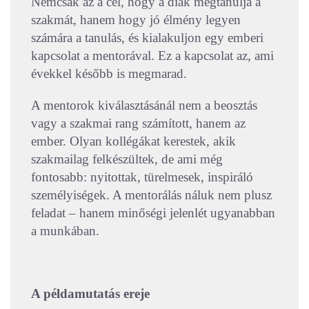
Nemcsak az a cél, hogy a diák megtanulja a
szakmát, hanem hogy jó élmény legyen
számára a tanulás, és kialakuljon egy emberi
kapcsolat a mentorával. Ez a kapcsolat az, ami
évekkel később is megmarad.
A mentorok kiválasztásánál nem a beosztás
vagy a szakmai rang számított, hanem az
ember. Olyan kollégákat kerestek, akik
szakmailag felkészültek, de ami még
fontosabb: nyitottak, türelmesek, inspiráló
személyiségek. A mentorálás náluk nem plusz
feladat – hanem minőségi jelenlét ugyanabban
a munkában.
A példamutatás ereje