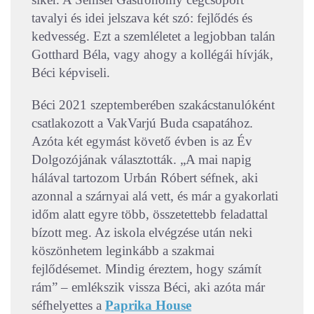
tavalyi és idei jelszava két szó: fejlődés és
kedvesség. Ezt a szemléletet a legjobban talán
Gotthard Béla, vagy ahogy a kollégái hívják,
Béci képviseli.
Béci 2021 szeptemberében szakácstanulóként
csatlakozott a VakVarjú Buda csapatához.
Azóta két egymást követő évben is az Év
Dolgozójának választották. „A mai napig
hálával tartozom Urbán Róbert séfnek, aki
azonnal a szárnyai alá vett, és már a gyakorlati
időm alatt egyre több, összetettebb feladattal
bízott meg. Az iskola elvégzése után neki
köszönhetem leginkább a szakmai
fejlődésemet. Mindig éreztem, hogy számít
rám” – emlékszik vissza Béci, aki azóta már
séfhelyettes a
Paprika House