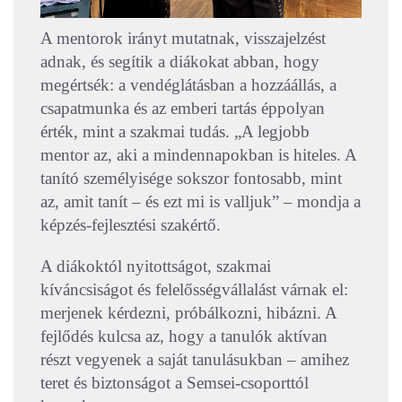
A mentorok irányt mutatnak, visszajelzést
adnak, és segítik a diákokat abban, hogy
megértsék: a vendéglátásban a hozzáállás, a
csapatmunka és az emberi tartás éppolyan
érték, mint a szakmai tudás. „A legjobb
mentor az, aki a mindennapokban is hiteles. A
tanító személyisége sokszor fontosabb, mint
az, amit tanít – és ezt mi is valljuk” – mondja a
képzés-fejlesztési szakértő.
A diákoktól nyitottságot, szakmai
kíváncsiságot és felelősségvállalást várnak el:
merjenek kérdezni, próbálkozni, hibázni. A
fejlődés kulcsa az, hogy a tanulók aktívan
részt vegyenek a saját tanulásukban – amihez
teret és biztonságot a Semsei-csoporttól