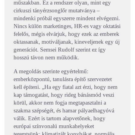
műszakban. Ez a rendszer olyan, mint egy
cirkuszi tányérzsonglőr mutatványa –
mindenki próbál egyszerre mindent elvégezni.
Nincs külön marketinges, HR-es vagy oktatási
felelős, mégis elvárjuk, hogy ezek az emberek
oktassanak, motiváljanak, kineveljenek egy új
generációt. Semsei Rudolf szerint ez így
hosszú távon nem működik.
A megoldás szerinte egyértelmű:
emberközpontú, tanulásra építő szervezetet
kell építeni. „Ha egy fiatal azt érzi, hogy nem
kap támogatást, hogy rideg bánásmód veszi
körül, akkor nem fogja megtapasztalni a
szakma szépségét, és hamar pályaelhagyóvá
válik. Ezért is tartom alapvetőnek, hogy
európai színvonalú munkahelyeket
teremtsünk: klimatizált konyhákat, normális