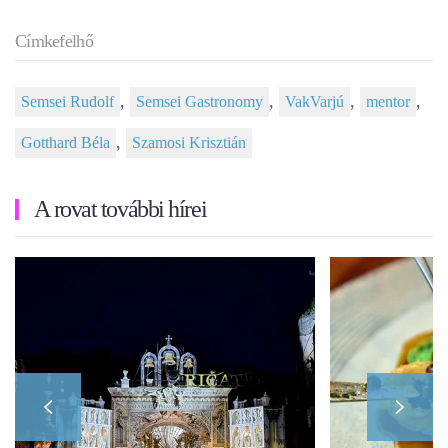
Címkefelhő
,
,
,
,
Semsei Rudolf
Semsei Gastronomy
VakVarjú
mentor
,
Gotthard Béla
Szamosi Krisztián
A rovat további hírei