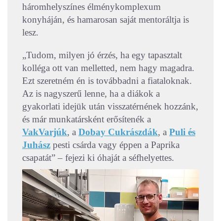
háromhelyszínes élménykomplexum
konyháján, és hamarosan saját mentoráltja is
lesz.
„Tudom, milyen jó érzés, ha egy tapasztalt
kolléga ott van melletted, nem hagy magadra.
Ezt szeretném én is továbbadni a fiataloknak.
Az is nagyszerű lenne, ha a diákok a
gyakorlati idejük után visszatérnének hozzánk,
és már munkatársként erősítenék a
VakVarjúk
, a
Dobay Cukrászdák
, a
Puli és
Juhász
pesti csárda vagy éppen a Paprika
csapatát” – fejezi ki
óhaját
a séfhelyettes.