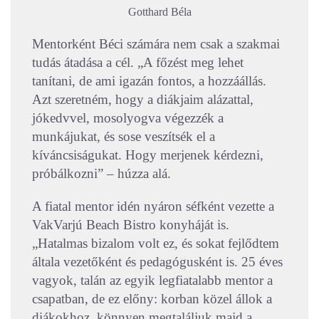
Gotthard Béla
Mentorként Béci számára nem csak a szakmai
tudás átadása a cél. „A főzést meg lehet
tanítani, de ami igazán fontos, a hozzáállás.
Azt szeretném, hogy a diákjaim alázattal,
jókedvvel, mosolyogva végezzék a
munkájukat, és sose veszítsék el a
kíváncsiságukat. Hogy merjenek kérdezni,
próbálkozni” – húzza alá.
A fiatal mentor idén nyáron séfként vezette a
VakVarjú Beach Bistro konyháját is.
„Hatalmas bizalom volt ez, és sokat fejlődtem
általa vezetőként és pedagógusként is. 25 éves
vagyok, talán az egyik legfiatalabb mentor a
csapatban, de ez előny: korban közel állok a
diákokhoz, könnyen megtaláljuk majd a