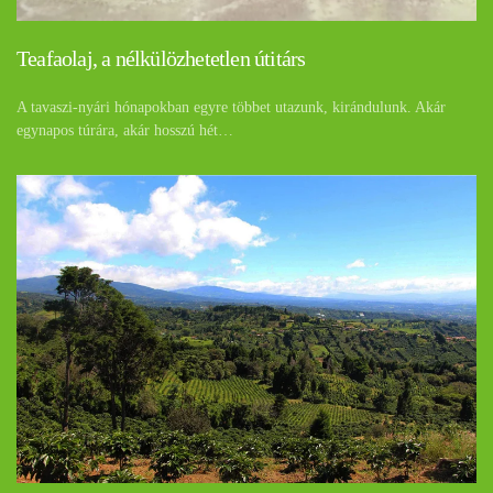
Teafaolaj, a nélkülözhetetlen útitárs
A tavaszi-nyári hónapokban egyre többet utazunk, kirándulunk. Akár
egynapos túrára, akár hosszú hét…