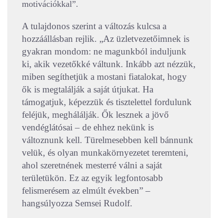
motivációkkal”.
A tulajdonos szerint a változás kulcsa a
hozzáállásban rejlik. „Az üzletvezetőimnek is
gyakran mondom: ne magunkból induljunk
ki, akik vezetőkké váltunk. Inkább azt nézzük,
miben segíthetjük a mostani fiatalokat, hogy
ők is megtalálják a saját útjukat. Ha
támogatjuk, képezzük és tisztelettel fordulunk
feléjük, meghálálják. Ők lesznek a jövő
vendéglátósai – de ehhez nekünk is
változnunk kell. Türelmesebben kell bánnunk
velük, és olyan munkakörnyezetet teremteni,
ahol szeretnének mesterré válni a saját
területükön. Ez az egyik legfontosabb
felismerésem az elmúlt években” –
hangsúlyozza Semsei Rudolf.