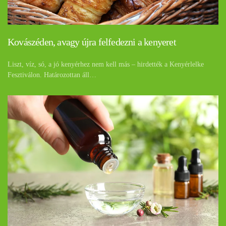
Kovászéden, avagy újra felfedezni a kenyeret
Liszt, víz, só, a jó kenyérhez nem kell más – hirdették a Kenyérlelke
Fesztiválon. Határozottan áll…