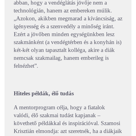
abban, hogy a vendéglátás jövője nem a
technológián, hanem az embereken múlik.
„Azokon, akikben megmarad a kíváncsiság, az
igényesség és a szenvedély a minőség iránt.
Ezért a jövőben minden egységünkben lesz
szakmánként (a vendégtérben és a konyhán is)
két-két olyan tapasztalt kolléga, akire a diák
nemcsak szakmailag, hanem emberileg is
felnézhet”.
Hiteles példák, élő tudás
A mentorprogram célja, hogy a fiatalok
valódi, élő szakmai tudást kapjanak –
követhető példákkal és inspirációval. Szamosi
Krisztián elmondja: azt szeretnék, ha a diákjaik