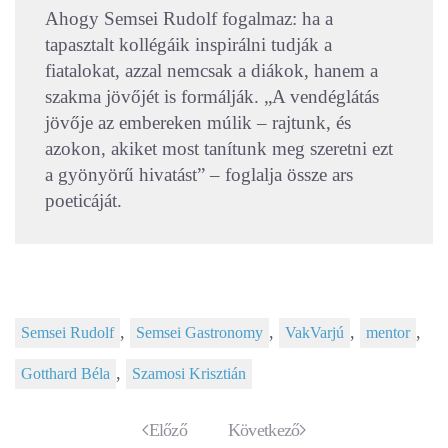
Ahogy Semsei Rudolf fogalmaz: ha a
tapasztalt kollégáik inspirálni tudják a
fiatalokat, azzal nemcsak a diákok, hanem a
szakma jövőjét is formálják. „A vendéglátás
jövője az embereken múlik – rajtunk, és
azokon, akiket most tanítunk meg szeretni ezt
a gyönyörű hivatást” – foglalja össze ars
poeticáját.
,
,
,
,
Semsei Rudolf
Semsei Gastronomy
VakVarjú
mentor
,
Gotthard Béla
Szamosi Krisztián
Előző
Következő