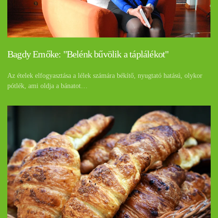
Bagdy Emőke: "Belénk bűvölik a táplálékot"
Az ételek elfogyasztása a lélek számára békítő, nyugtató hatású, olykor
pótlék, ami oldja a bánatot…