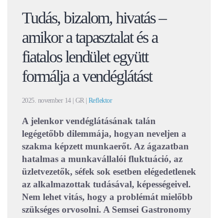
Tudás, bizalom, hivatás –
amikor a tapasztalat és a
fiatalos lendület együtt
formálja a vendéglátást
2025. november 14
| GR |
Reflektor
A jelenkor vendéglátásának talán
legégetőbb dilemmája, hogyan neveljen a
szakma képzett munkaerőt. Az ágazatban
hatalmas a munkavállalói fluktuáció, az
üzletvezetők, séfek sok esetben elégedetlenek
az alkalmazottak tudásával, képességeivel.
Nem lehet vitás, hogy a problémát mielőbb
szükséges orvosolni. A Semsei Gastronomy