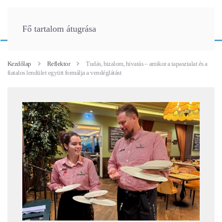
Fő tartalom átugrása
Kezdőlap
Reflektor
Tudás, bizalom, hivatás – amikor a tapasztalat és a
fiatalos lendület együtt formálja a vendéglátást