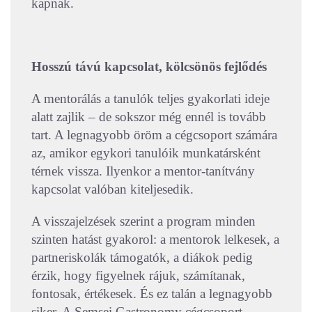
kapnak.
Hosszú távú kapcsolat, kölcsönös fejlődés
A mentorálás a tanulók teljes gyakorlati ideje
alatt zajlik – de sokszor még ennél is tovább
tart. A legnagyobb öröm a cégcsoport számára
az, amikor egykori tanulóik munkatársként
térnek vissza. Ilyenkor a mentor-tanítvány
kapcsolat valóban kiteljesedik.
A visszajelzések szerint a program minden
szinten hatást gyakorol: a mentorok lelkesek, a
partneriskolák támogatók, a diákok pedig
érzik, hogy figyelnek rájuk, számítanak,
fontosak, értékesek. És ez talán a legnagyobb
siker. A Semsei Gastronomy cégcsoport