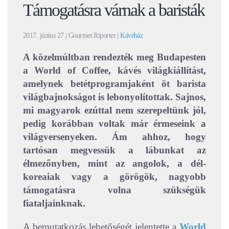
Támogatásra várnak a baristák
2017. június 27
| Gourmet Riporter |
Kávéház
A közelmúltban rendezték meg Budapesten
a World of Coffee, kávés világkiállítást,
amelynek betétprogramjaként öt barista
világbajnokságot is lebonyolítottak. Sajnos,
mi magyarok ezúttal nem szerepeltünk jól,
pedig korábban voltak már érmeseink a
világversenyeken. Ám ahhoz, hogy
tartósan megvessük a lábunkat az
élmezőnyben, mint az angolok, a dél-
koreaiak vagy a görögök, nagyobb
támogatásra volna szükségük
fiataljainknak.
A bemutatkozás lehetőségét jelentette a
World