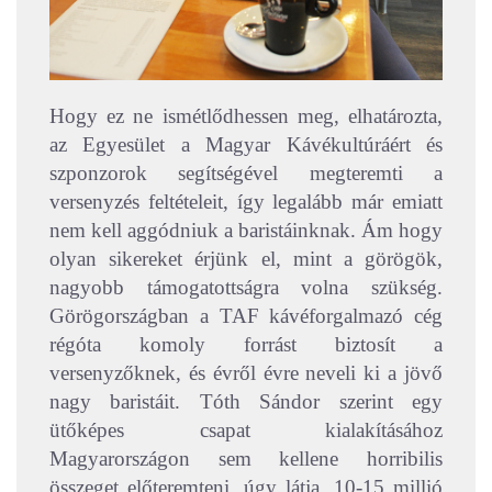
Hogy ez ne ismétlődhessen meg, elhatározta,
az Egyesület a Magyar Kávékultúráért és
szponzorok segítségével megteremti a
versenyzés feltételeit, így legalább már emiatt
nem kell aggódniuk a baristáinknak. Ám hogy
olyan sikereket érjünk el, mint a görögök,
nagyobb támogatottságra volna szükség.
Görögországban a TAF kávéforgalmazó cég
régóta komoly forrást biztosít a
versenyzőknek, és évről évre neveli ki a jövő
nagy baristáit. Tóth Sándor szerint egy
ütőképes csapat kialakításához
Magyarországon sem kellene horribilis
összeget előteremteni, úgy látja, 10-15 millió