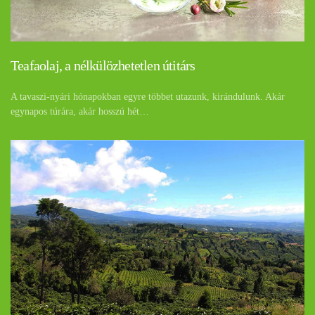
Teafaolaj, a nélkülözhetetlen útitárs
A tavaszi-nyári hónapokban egyre többet utazunk, kirándulunk. Akár
egynapos túrára, akár hosszú hét…