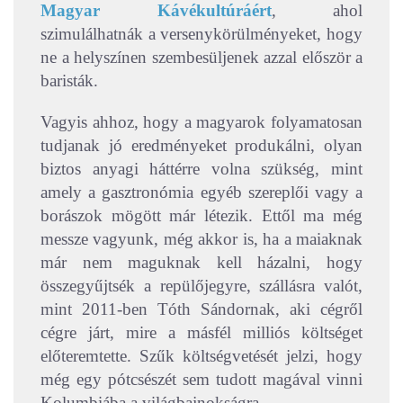
Magyar Kávékultúráért
, ahol
szimulálhatnák a versenykörülményeket, hogy
ne a helyszínen szembesüljenek azzal először a
baristák.
Vagyis ahhoz, hogy a magyarok folyamatosan
tudjanak jó eredményeket produkálni, olyan
biztos anyagi háttérre volna szükség, mint
amely a gasztronómia egyéb szereplői vagy a
borászok mögött már létezik. Ettől ma még
messze vagyunk, még akkor is, ha a maiaknak
már nem maguknak kell házalni, hogy
összegyűjtsék a repülőjegyre, szállásra valót,
mint 2011-ben Tóth Sándornak, aki cégről
cégre járt, mire a másfél milliós költséget
előteremtette. Szűk költségvetését jelzi, hogy
még egy pótcsészét sem tudott magával vinni
Kolumbiába a világbajnokságra.