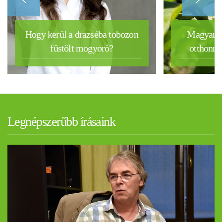
Hogy kerül a drazséba tobozon
Magyar k
füstölt mogyoró?
otthonra 
Legnépszerűbb írásaink