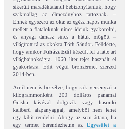
sikerült maradéktalanul bebizonyítaniuk, hogy
szakmailag az élmezőnyhöz tartoznak. –
Ennek egyszerű az oka: az egész napos munka
mellett a fiataloknak nincs idejük gyakorolni,
és anyagi támasz sincs a hátuk mögött –
világított rá az okokra Tóth Sándor. Felidézte,
hogy amikor
Juhász Edit
készült fel a latte art
világbajnokságra, 1060 liter tejet használt el
gyakorlásra. Edit végül bronzérmet szerzett
2014-ben.
Arról nem is beszélve, hogy sok versenyző a
kilogrammonként 200 dolláros panamai
Geisha kávéval dolgozik vagy hasonló
kaliberű alapanyaggal, amelyből nem lehet
egy kilót rendelni. Ahogy az sem ártana, ha
egy termet berendezhetne az
Egyesület a