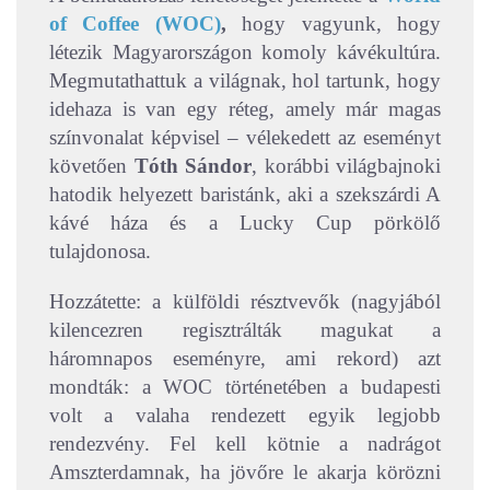
of Coffee (WOC)
,
hogy vagyunk, hogy
létezik Magyarországon komoly kávékultúra.
Megmutathattuk a világnak, hol tartunk, hogy
idehaza is van egy réteg, amely már magas
színvonalat képvisel – vélekedett az eseményt
követően
Tóth Sándor
, korábbi világbajnoki
hatodik helyezett baristánk, aki a szekszárdi A
kávé háza és a Lucky Cup pörkölő
tulajdonosa.
Hozzátette: a külföldi résztvevők (nagyjából
kilencezren regisztrálták magukat a
háromnapos eseményre, ami rekord) azt
mondták: a WOC történetében a budapesti
volt a valaha rendezett egyik legjobb
rendezvény. Fel kell kötnie a nadrágot
Amszterdamnak, ha jövőre le akarja körözni