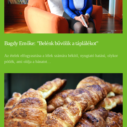
Bagdy Emőke: "Belénk bűvölik a táplálékot"
Az ételek elfogyasztása a lélek számára békítő, nyugtató hatású, olykor
pótlék, ami oldja a bánatot…