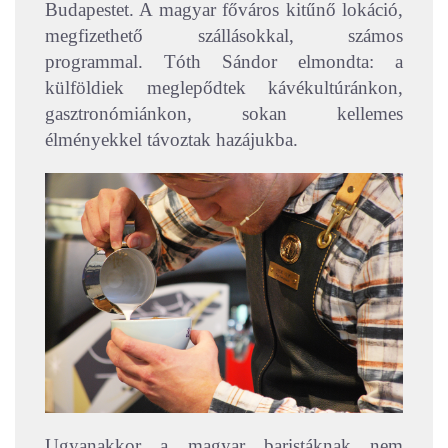
Budapestet. A magyar főváros kitűnő lokáció,
megfizethető szállásokkal, számos
programmal. Tóth Sándor elmondta: a
külföldiek meglepődtek kávékultúránkon,
gasztronómiánkon, sokan kellemes
élményekkel távoztak hazájukba.
Ugyanakkor a magyar baristáknak nem