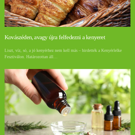
Kovászéden, avagy újra felfedezni a kenyeret
Liszt, víz, só, a jó kenyérhez nem kell más – hirdették a Kenyérlelke
Fesztiválon. Határozottan áll…