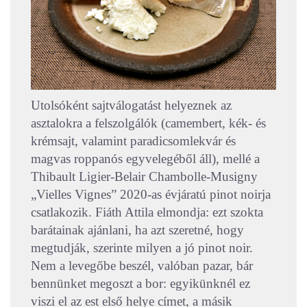
Utolsóként sajtválogatást helyeznek az
asztalokra a felszolgálók (camembert, kék- és
krémsajt, valamint paradicsomlekvár és
magvas roppanós egyvelegéből áll), mellé a
Thibault Ligier-Belair Chambolle-Musigny
„Vielles Vignes” 2020-as évjáratú pinot noirja
csatlakozik. Fiáth Attila elmondja: ezt szokta
barátainak ajánlani, ha azt szeretné, hogy
megtudják, szerinte milyen a jó pinot noir.
Nem a levegőbe beszél, valóban pazar, bár
bennünket megoszt a bor: egyikünknél ez
viszi el az est első helye címet, a másik