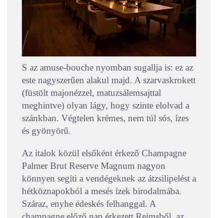
S az amuse-bouche nyomban sugallja is: ez az
este nagyszerűen alakul majd. A szarvaskrokett
(füstölt majonézzel, matuzsálemsajttal
meghintve) olyan lágy, hogy szinte elolvad a
szánkban. Végtelen krémes, nem túl sós, ízes
és gyönyörű.
Az italok közül elsőként érkező Champagne
Palmer Brut Reserve Magnum nagyon
könnyen segíti a vendégeknek az átzsilipelést a
hétköznapokból a mesés ízek birodalmába.
Száraz, enyhe édeskés felhanggal. A
champagne előző nap érkezett Reimsből, az