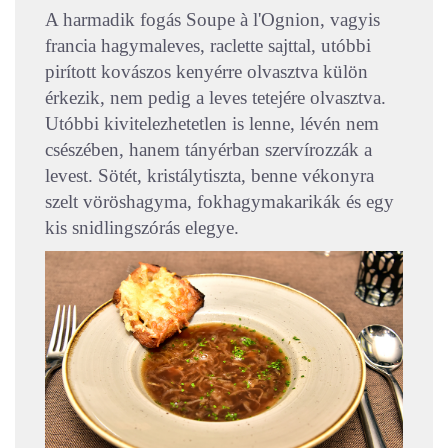
A harmadik fogás Soupe à l'Ognion, vagyis
francia hagymaleves, raclette sajttal, utóbbi
pirított kovászos kenyérre olvasztva külön
érkezik, nem pedig a leves tetejére olvasztva.
Utóbbi kivitelezhetetlen is lenne, lévén nem
csészében, hanem tányérban szervírozzák a
levest. Sötét, kristálytiszta, benne vékonyra
szelt vöröshagyma, fokhagymakarikák és egy
kis snidlingszórás elegye.