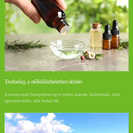
Teafaolaj, a nélkülözhetetlen útitárs
A tavaszi-nyári hónapokban egyre többet utazunk, kirándulunk. Akár
egynapos túrára, akár hosszú hét…