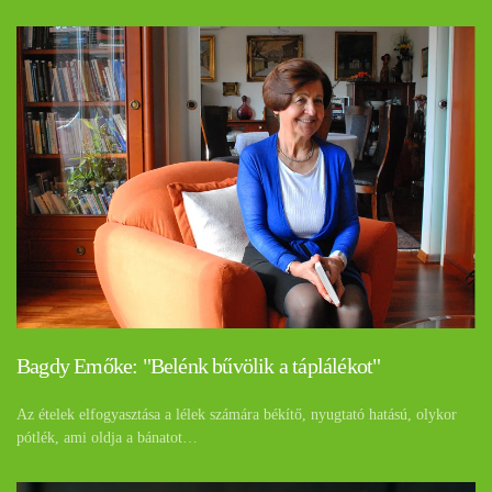
Bagdy Emőke: "Belénk bűvölik a táplálékot"
Az ételek elfogyasztása a lélek számára békítő, nyugtató hatású, olykor
pótlék, ami oldja a bánatot…