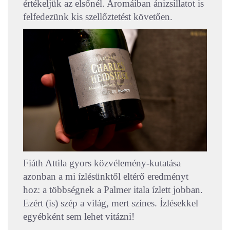
értékeljük az elsőnél. Aromáiban ánizsillatot is
felfedezünk kis szellőztetést követően.
Fiáth Attila gyors közvélemény-kutatása
azonban a mi ízlésünktől eltérő eredményt
hoz: a többségnek a Palmer itala ízlett jobban.
Ezért (is) szép a világ, mert színes. Ízlésekkel
egyébként sem lehet vitázni!