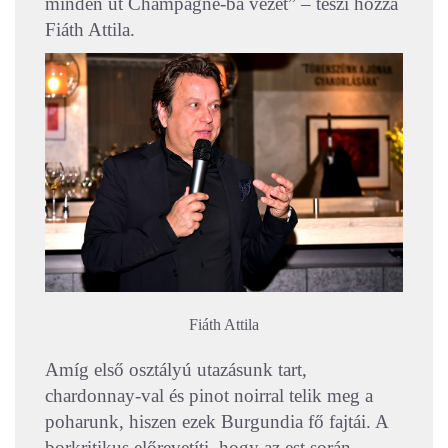
minden út Champagne-ba vezet” – teszi hozzá
Fiáth Attila.
Fiáth Attila
Amíg első osztályú utazásunk tart,
chardonnay-val és pinot noirral telik meg a
poharunk, hiszen ezek Burgundia fő fajtái. A
borkritikus előrevetíti, hogy az est során