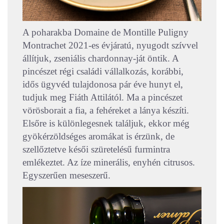
A poharakba Domaine de Montille Puligny
Montrachet 2021-es évjáratú, nyugodt szívvel
állítjuk, zseniális chardonnay-ját öntik. A
pincészet régi családi vállalkozás, korábbi,
idős ügyvéd tulajdonosa pár éve hunyt el,
tudjuk meg Fiáth Attilától. Ma a pincészet
vörösborait a fia, a fehéreket a lánya készíti.
Elsőre is különlegesnek találjuk, ekkor még
gyökérzöldséges aromákat is érzünk, de
szellőztetve késői szüretelésű furmintra
emlékeztet. Az íze minerális, enyhén citrusos.
Egyszerűen meseszerű.