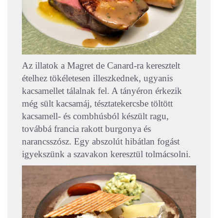
Az illatok a Magret de Canard-ra keresztelt
ételhez tökéletesen illeszkednek, ugyanis
kacsamellet tálalnak fel. A tányéron érkezik
még sült kacsamáj, tésztatekercsbe töltött
kacsamell- és combhúsból készült ragu,
továbbá francia rakott burgonya és
narancsszósz. Egy abszolút hibátlan fogást
igyekszünk a szavakon keresztül tolmácsolni.