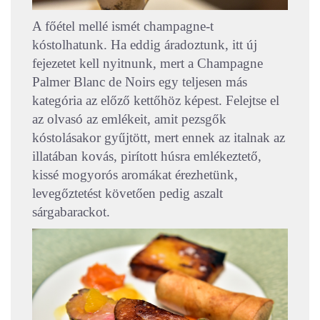
A főétel mellé ismét champagne-t
kóstolhatunk. Ha eddig áradoztunk, itt új
fejezetet kell nyitnunk, mert a Champagne
Palmer Blanc de Noirs egy teljesen más
kategória az előző kettőhöz képest. Felejtse el
az olvasó az emlékeit, amit pezsgők
kóstolásakor gyűjtött, mert ennek az italnak az
illatában kovás, pirított húsra emlékeztető,
kissé mogyorós aromákat érezhetünk,
levegőztetést követően pedig aszalt
sárgabarackot.