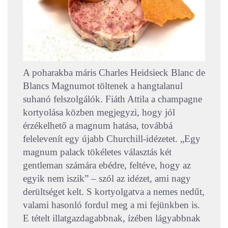
A poharakba máris Charles Heidsieck Blanc de
Blancs Magnumot töltenek a hangtalanul
suhanó felszolgálók. Fiáth Attila a champagne
kortyolása közben megjegyzi, hogy jól
érzékelhető a magnum hatása, továbbá
felelevenít egy újabb Churchill-idézetet. „Egy
magnum palack tökéletes választás két
gentleman számára ebédre, feltéve, hogy az
egyik nem iszik” – szól az idézet, ami nagy
derültséget kelt. S kortyolgatva a nemes nedűt,
valami hasonló fordul meg a mi fejünkben is.
E tételt illatgazdagabbnak, ízében lágyabbnak