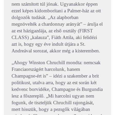
nem számított túl jónak. Ugyanakkor éppen
ezzel képes kidomborítani a Palmer-ház az ott
dolgozók tudását. „Az alapborban
megnövelték a chardonnay arányát” – árulja el
az est házigazdája, az első osztály (FIRST
CLASS) „kalauza”, Fiáth Attila, aki felidézi
azt is, hogy egy éve indult útjára a St.
Andreával sorozat, akkor még a kisteremben.
„Ahogy Winston Chruchill mondta: nemcsak
Franciaországért harcolunk, hanem
Champagne-ért is” – idézi a szakember a brit
politikust, utalva arra, hogy az est során két
kedvenc borvidéke, Champagne és Burgundia
lesz a főszereplő. „Mi harcolni ugyan nem
fogunk, de tiszteljük Chruchill rajongását,
mert hisszük, hogy a pezsgők világában