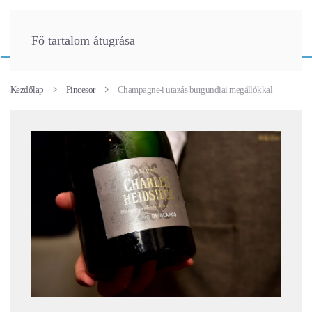
Fő tartalom átugrása
Kezdőlap
Pincesor
Champagne-i utazás burgundiai megállókkal