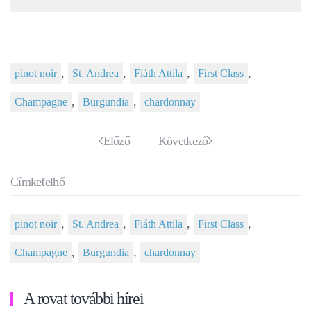
,
,
,
,
pinot noir
St. Andrea
Fiáth Attila
First Class
,
,
Champagne
Burgundia
chardonnay
Előző
Következő
Címkefelhő
,
,
,
,
pinot noir
St. Andrea
Fiáth Attila
First Class
,
,
Champagne
Burgundia
chardonnay
A rovat további hírei