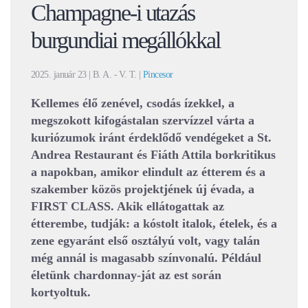
Champagne-i utazás
burgundiai megállókkal
2025. január 23
| B. A. - V. T. |
Pincesor
Kellemes élő zenével, csodás ízekkel, a
megszokott kifogástalan szervízzel várta a
kuriózumok iránt érdeklődő vendégeket a St.
Andrea Restaurant és Fiáth Attila borkritikus
a napokban, amikor elindult az étterem és a
szakember közös projektjének új évada, a
FIRST CLASS. Akik ellátogattak az
étterembe, tudják: a kóstolt italok, ételek, és a
zene egyaránt első osztályú volt, vagy talán
még annál is magasabb színvonalú. Például
életünk chardonnay-ját az est során
kortyoltuk.