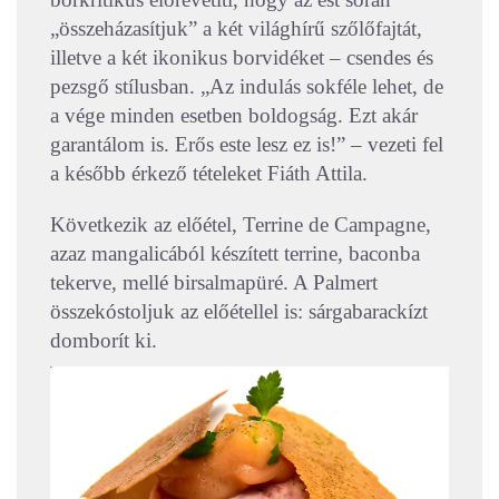
„összeházasítjuk” a két világhírű szőlőfajtát,
illetve a két ikonikus borvidéket – csendes és
pezsgő stílusban. „Az indulás sokféle lehet, de
a vége minden esetben boldogság. Ezt akár
garantálom is. Erős este lesz ez is!” – vezeti fel
a később érkező tételeket Fiáth Attila.
Következik az előétel, Terrine de Campagne,
azaz mangalicából készített terrine, baconba
tekerve, mellé birsalmapüré. A Palmert
összekóstoljuk az előétellel is: sárgabarackízt
domborít ki.