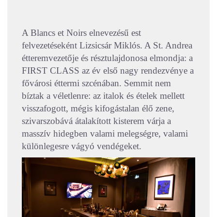
A Blancs et Noirs elnevezésű est
felvezetéseként Lizsicsár Miklós. A St. Andrea
étteremvezetője és résztulajdonosa elmondja: a
FIRST CLASS az év első nagy rendezvénye a
fővárosi éttermi szcénában. Semmit nem
bíztak a véletlenre: az italok és ételek mellett
visszafogott, mégis kifogástalan élő zene,
szivarszobává átalakított kisterem várja a
masszív hidegben valami melegségre, valami
különlegesre vágyó vendégeket.