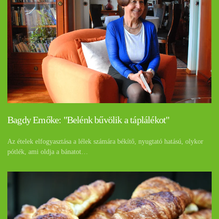
Bagdy Emőke: "Belénk bűvölik a táplálékot"
Az ételek elfogyasztása a lélek számára békítő, nyugtató hatású, olykor
pótlék, ami oldja a bánatot…