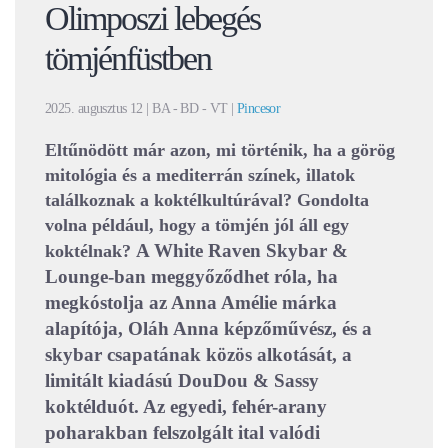
Olimposzi lebegés
tömjénfüstben
2025. augusztus 12
| BA - BD - VT |
Pincesor
Eltűnödött már azon, mi történik, ha a görög
mitológia és a mediterrán színek, illatok
találkoznak a koktélkultúrával? Gondolta
volna például, hogy a tömjén jól áll egy
A White Raven Skybar &
koktélnak?
Lounge-ban meggyőződhet róla, ha
megkóstolja az Anna Amélie márka
alapítója, Oláh Anna képzőművész, és a
skybar csapatának közös alkotását, a
limitált kiadású DouDou & Sassy
koktélduót. Az egyedi, fehér-arany
poharakban felszolgált ital valódi