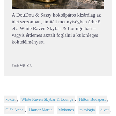
A DouDou & Sassy koktélpáros kizárólag az
idei szezonban, limitált mennyiségben érhető
el a White Raven Skybar & Lounge-ban –
vagyis érdemes asztalt foglalni a különleges
koktélélményért.
Fotó: WR; GR
,
,
,
koktél
White Raven Skybar & Lounge
Hilton Budapest
,
,
,
,
,
Oláh Anna
Hauser Martin
Mykonos
mitológia
divat