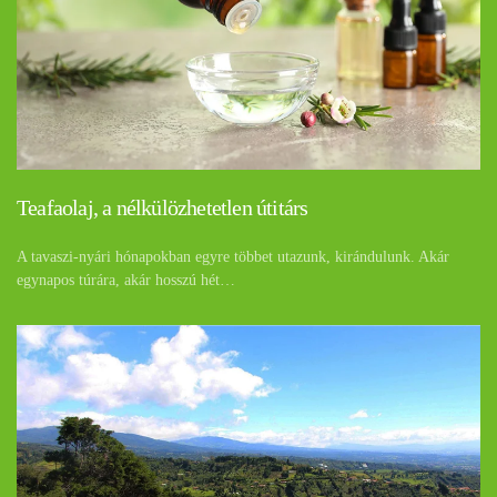
Teafaolaj, a nélkülözhetetlen útitárs
A tavaszi-nyári hónapokban egyre többet utazunk, kirándulunk. Akár
egynapos túrára, akár hosszú hét…