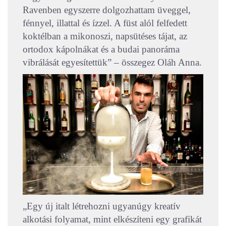
Ravenben egyszerre dolgozhattam üveggel,
fénnyel, illattal és ízzel. A füst alól felfedett
koktélban a mikonoszi, napsütéses tájat, az
ortodox kápolnákat és a budai panoráma
vibrálását egyesítettük” – összegez Oláh Anna.
„Egy új italt létrehozni ugyanúgy kreatív
alkotási folyamat, mint elkészíteni egy grafikát