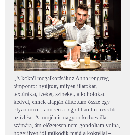
„A koktél megalkotásához Anna rengeteg
támpontot nyújtott, milyen illatokat,
textúrákat, ízeket, színeket, alkoholokat
kedvel, ennek alapján állítottam össze egy
olyan mixet, amiben a legjobban tükröződik
az ízlése. A tömjén is nagyon kedves illat
számára, ám előzetesen nem gondoltam volna,
hogy ilyen jól működik majd a koktéllal –