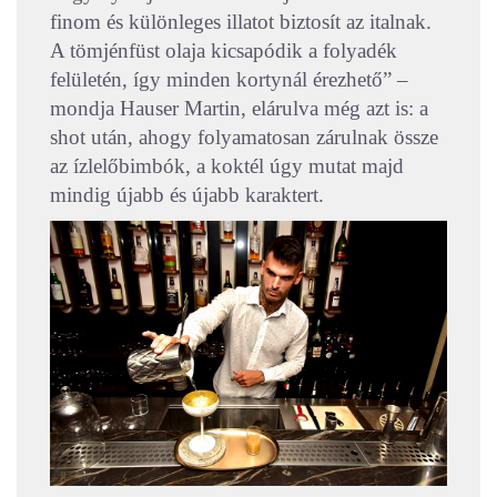
finom és különleges illatot biztosít az italnak.
A tömjénfüst olaja kicsapódik a folyadék
felületén, így minden kortynál érezhető” –
mondja Hauser Martin, elárulva még azt is: a
shot után, ahogy folyamatosan zárulnak össze
az ízlelőbimbók, a koktél úgy mutat majd
mindig újabb és újabb karaktert.