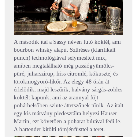
A második ital a Sassy néven futó koktél, ami
bourbon whisky alapú. Szűréses (klarifikált
punch) technológiával selymesített mix,
amiben megtalálható még passiógyümölcs-
püré, juharszirup, friss citromlé, kókusztej és
törökmogyoró-likőr. Az elegy 48 órán át
érlelődik, majd leszűrik, halvány sárgás-zöldes
koktélt kapunk, ami az arannyal fújt
pohárbelsőben szinte áttetszőnek tűnik. Az italt
egy kis márvány piedesztálra helyezi Hauser
Martin, ezt követően a poharat búrával fedi le.
A bartender kitölti tömjénfüsttel a teret.