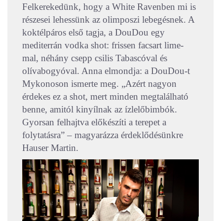
Felkerekedünk, hogy a White Ravenben mi is
részesei lehessünk az olimposzi lebegésnek. A
koktélpáros első tagja, a DouDou egy
mediterrán vodka shot: frissen facsart lime-
mal, néhány csepp csilis Tabascóval és
olívabogyóval. Anna elmondja: a DouDou-t
Mykonoson ismerte meg. „Azért nagyon
érdekes ez a shot, mert minden megtalálható
benne, amitól kinyílnak az ízlelőbimbók.
Gyorsan felhajtva előkészíti a terepet a
folytatásra” – magyarázza érdeklődésünkre
Hauser Martin.