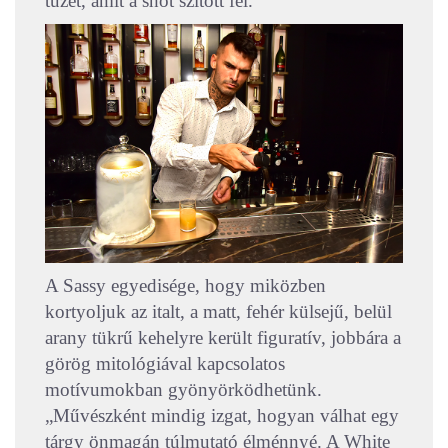
tüzet, amit a shot szított fel.
A Sassy egyedisége, hogy miközben
kortyoljuk az italt, a matt, fehér külsejű, belül
arany tükrű kehelyre került figuratív, jobbára a
görög mitológiával kapcsolatos
motívumokban gyönyörködhetünk.
„Művészként mindig izgat, hogyan válhat egy
tárgy önmagán túlmutató élménnyé. A White