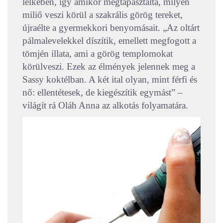
lelkében, így amikor megtapasztalta, milyen
miliő veszi körül a szakrális görög tereket,
újraélte a gyermekkori benyomásait. „Az oltárt
pálmalevelekkel díszítik, emellett megfogott a
tömjén illata, ami a görög templomokat
körülveszi. Ezek az élmények jelennek meg a
Sassy koktélban. A két ital olyan, mint férfi és
nő: ellentétesek, de kiegészítik egymást” –
világít rá Oláh Anna az alkotás folyamatára.