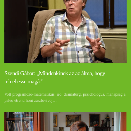
Szendi Gábor: „Mindenkinek az az álma, hogy
teleehesse magát”
Volt programozó-matematikus, író, dramaturg, pszichológus, manapság a
paleo étrend honi zászlóvivőj…