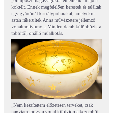
„olimposzi magasságokba emelhetik” majd a
koktélt. Ennek megfelelően kerestek és találtak
egy gyártónál kristálypoharakat, amelyekre
aztán rákerültek Anna művészetére jellemző
vonalmotívumok. Minden darab különbözik a
többitől, önálló műalkotás.
„Nem készítettem előzetesen terveket, csak
hagytam, hogy a vonal kifolyjon a kezemből.