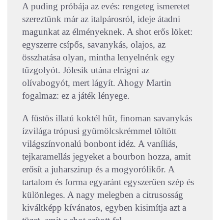
A puding próbája az evés: rengeteg ismeretet
szereztünk már az italpárosról, ideje átadni
magunkat az élményeknek. A shot erős löket:
egyszerre csípős, savanykás, olajos, az
összhatása olyan, mintha lenyelnénk egy
tűzgolyót. Jólesik utána elrágni az
olívabogyót, mert lágyít. Ahogy Martin
fogalmaz: ez a játék lényege.
A füstös illatú koktél hűt, finoman savanykás
ízvilága trópusi gyümölcskrémmel töltött
világszínvonalú bonbont idéz. A vaníliás,
tejkaramellás jegyeket a bourbon hozza, amit
erősít a juharszirup és a mogyorólikőr. A
tartalom és forma egyaránt egyszerűen szép és
különleges. A nagy melegben a citrusosság
kiváltképp kívánatos, egyben kisimítja azt a