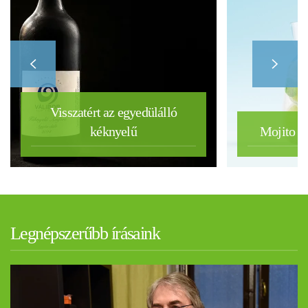
Visszatért az egyedülálló
kéknyelű
Mojito m
Legnépszerűbb írásaink