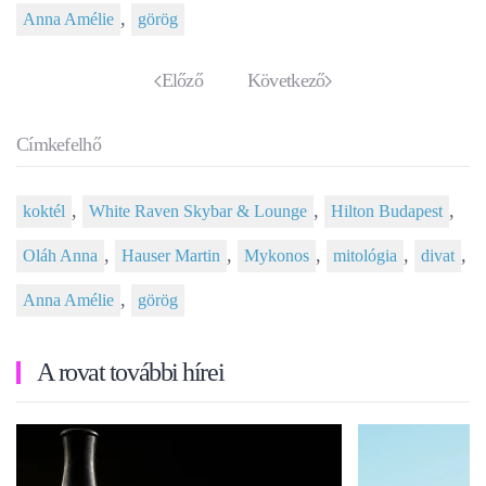
,
Anna Amélie
görög
Előző
Következő
Címkefelhő
,
,
,
koktél
White Raven Skybar & Lounge
Hilton Budapest
,
,
,
,
,
Oláh Anna
Hauser Martin
Mykonos
mitológia
divat
,
Anna Amélie
görög
A rovat további hírei