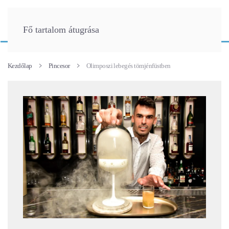
Fő tartalom átugrása
Kezdőlap
Pincesor
Olimposzi lebegés tömjénfüstben