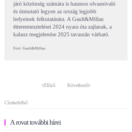
járó közönség számára is hasznos olvasnivaló
és útmutató legyen az ország legjobb
helyeinek felkutatására. A Gault&Millau
étteremtesztelései 2024 nyara óta zajlanak, a
kalauz megjelenése 2025 tavaszán várható.
Fotó: Gault&Millau
Előző
Következő
Címkefelhő
A rovat további hírei