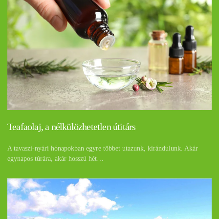
Teafaolaj, a nélkülözhetetlen útitárs
A tavaszi-nyári hónapokban egyre többet utazunk, kirándulunk. Akár
egynapos túrára, akár hosszú hét…