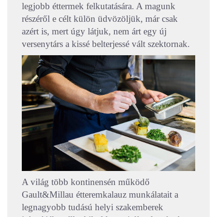
legjobb éttermek felkutatására. A magunk
részéről e célt külön üdvözöljük, már csak
azért is, mert úgy látjuk, nem árt egy új
versenytárs a kissé belterjessé vált szektornak.
A világ több kontinensén működő
Gault&Millau étteremkalauz munkálatait a
legnagyobb tudású helyi szakemberek