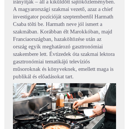
irányítják – áll a kiküldött sajtóközleményben.
A magyarországi szakmai vezető, azaz a chief
investigator pozícióját szeptembertől Harmath
Csaba tölti be. Harmath neve jól ismert a
szakmában. Korábban élt Marokkóban, majd
Franciaországban, hazaköltözése után az
ország egyik meghatározó gasztronómiai
szakembere lett. Évtizedek óta szakmai lektora
gasztronómiai tematikájú televíziós
műsoroknak és könyveknek, emellett maga is
publikál és előadásokat tart.