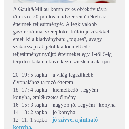
A Gault&Millau komplex és objektivitásra
törekvő, 20 pontos rendszerben értékeli az
éttermek teljesítményét. A legkiválóbb
gasztronómiai szereplőket külön jelzésekkel
emeli ki a kiadványban: „toques”, avagy
szakácssapkák jelölik a kiemelkedő
teljesítményt nyújtó éttermeket egy 1-től 5-ig
terjedő skálán a következő szisztéma alapján:
20–19: 5 sapka – a világ legszűkebb
élvonalához tartozó étterem
18–17: 4 sapka – kiemelkedő, „egyéni”
konyha, emlékezetes élmény
16–15: 3 sapka – nagyon jó, „egyéni” konyha
14–13: 2 sapka – jó konyha
12–11: 1 sapka –
jó szívvel ajánlható
konyha.