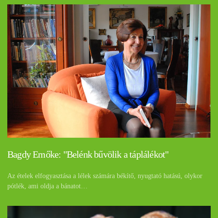
Bagdy Emőke: "Belénk bűvölik a táplálékot"
Az ételek elfogyasztása a lélek számára békítő, nyugtató hatású, olykor
pótlék, ami oldja a bánatot…