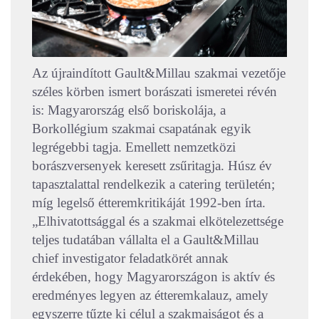
Az újraindított Gault&Millau szakmai vezetője
széles körben ismert borászati ismeretei révén
is: Magyarország első boriskolája, a
Borkollégium szakmai csapatának egyik
legrégebbi tagja. Emellett nemzetközi
borászversenyek keresett zsűritagja. Húsz év
tapasztalattal rendelkezik a catering területén;
míg legelső étteremkritikáját 1992-ben írta.
„Elhivatottsággal és a szakmai elkötelezettsége
teljes tudatában vállalta el a Gault&Millau
chief investigator feladatkörét annak
érdekében, hogy Magyarországon is aktív és
eredményes legyen az étteremkalauz, amely
egyszerre tűzte ki célul a szakmaiságot és a