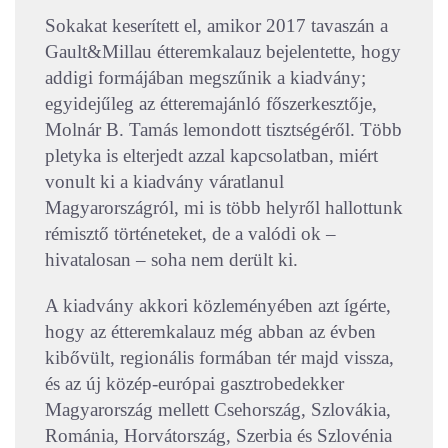
Sokakat keserített el, amikor 2017 tavaszán a
Gault&Millau étteremkalauz bejelentette, hogy
addigi formájában megszűnik a kiadvány;
egyidejűleg az étteremajánló főszerkesztője,
Molnár B. Tamás lemondott tisztségéről. Több
pletyka is elterjedt azzal kapcsolatban, miért
vonult ki a kiadvány váratlanul
Magyarországról, mi is több helyről hallottunk
rémisztő történeteket, de a valódi ok –
hivatalosan – soha nem derült ki.
A kiadvány akkori közleményében azt ígérte,
hogy az étteremkalauz még abban az évben
kibővült, regionális formában tér majd vissza,
és az új közép-európai gasztrobedekker
Magyarország mellett Csehország, Szlovákia,
Románia, Horvátország, Szerbia és Szlovénia