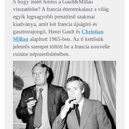
S hogy miért fontos a Gault&Millau
visszatérése? A francia étteremkalauz a világ
egyik legnagyobb presztízsű szakmai
kiadványa, amit két francia újságíró és
gasztrorajongó, Henri Gault és
Christian
Millau
alapított 1965-ben. Az ő kettősük
jelentős szerepet töltött be a francia nouvelle
cuisine népszerűsítésében.