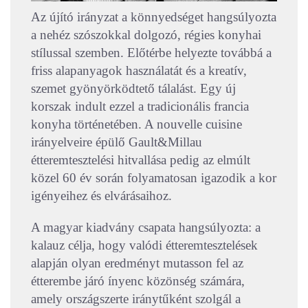
Az újító irányzat a könnyedséget hangsúlyozta
a nehéz szószokkal dolgozó, régies konyhai
stílussal szemben. Előtérbe helyezte továbbá a
friss alapanyagok használatát és a kreatív,
szemet gyönyörködtető tálalást. Egy új
korszak indult ezzel a tradicionális francia
konyha történetében. A nouvelle cuisine
irányelveire épülő Gault&Millau
étteremtesztelési hitvallása pedig az elmúlt
közel 60 év során folyamatosan igazodik a kor
igényeihez és elvárásaihoz.
A magyar kiadvány csapata hangsúlyozta: a
kalauz célja, hogy valódi étteremtesztelések
alapján olyan eredményt mutasson fel az
étterembe járó ínyenc közönség számára,
amely országszerte iránytűként szolgál a