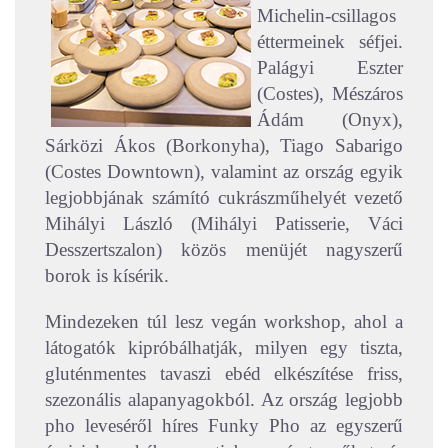
Michelin-csillagos
éttermeinek séfjei.
Palágyi Eszter
(Costes), Mészáros
Ádám (Onyx),
Sárközi Ákos (Borkonyha), Tiago Sabarigo
(Costes Downtown), valamint az ország egyik
legjobbjának számító cukrászműhelyét vezető
Mihályi László (Mihályi Patisserie, Váci
Desszertszalon) közös menüjét nagyszerű
borok is kísérik.
Mindezeken túl lesz vegán workshop, ahol a
látogatók kipróbálhatják, milyen egy tiszta,
gluténmentes tavaszi ebéd elkészítése friss,
szezonális alapanyagokból. Az ország legjobb
pho leveséről híres Funky Pho az egyszerű