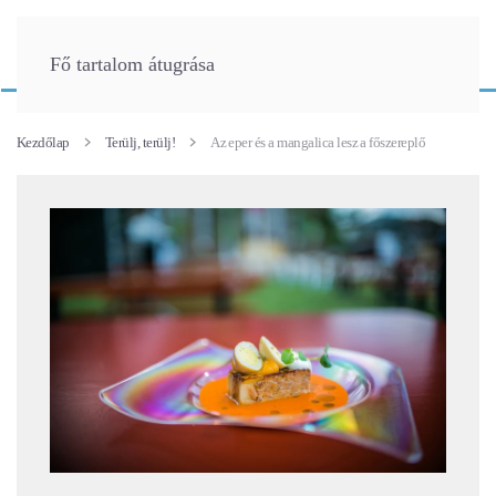
Fő tartalom átugrása
Kezdőlap
Terülj, terülj!
Az eper és a mangalica lesz a főszereplő