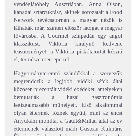
vendéglátóhely Ausztriában. Anna Olson,
kanadai sztárcukrász, akinek sorozatait a Food
Network tévécsatornán a magyar nézők is
láthatták már, szintén először látogat a magyar
fővárosba. A Gourmet színpadán egy angol
klasszikust, Viktória királynő kedvenc
teasüteményét, a Viktória piskótatortát készíti
el, természetesen eperrel.
Hagyományteremtő szándékkal a szervezők
megrendezik a legjobb vidéki séfek által
közösen prezentált vidéki ebédeket, amelyeken
bemutatják a hazai gasztronómia
legizgalmasabb műhelyeit. Első alkalommal
olyan éttermek főznek együtt, mint az encsi
Anyukám mondta, a Gault&Millau által az év
éttermének választott mádi Gusteau Kulináris