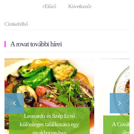
Előző
Következő
Címkefelhő
A rovat további hírei
Leonardo és Szép Ernő
különleges találkozása egy
A Covában
steakhouse-ban
álmai