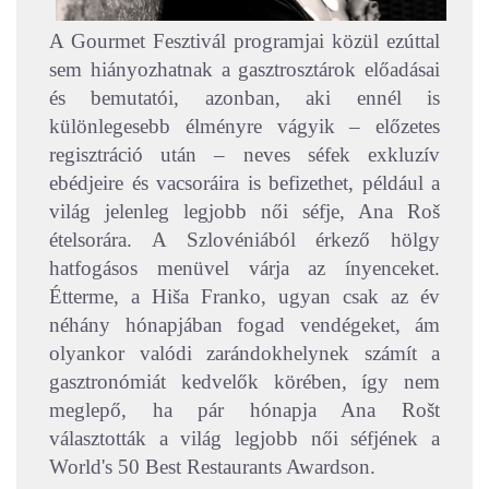
A Gourmet Fesztivál programjai közül ezúttal
sem hiányozhatnak a gasztrosztárok előadásai
és bemutatói, azonban, aki ennél is
különlegesebb élményre vágyik – előzetes
regisztráció után – neves séfek exkluzív
ebédjeire és vacsoráira is befizethet, például a
világ jelenleg legjobb női séfje, Ana Roš
ételsorára. A Szlovéniából érkező hölgy
hatfogásos menüvel várja az ínyenceket.
Étterme, a Hiša Franko, ugyan csak az év
néhány hónapjában fogad vendégeket, ám
olyankor valódi zarándokhelynek számít a
gasztronómiát kedvelők körében, így nem
meglepő, ha pár hónapja Ana Rošt
választották a világ legjobb női séfjének a
World's 50 Best Restaurants Awardson.