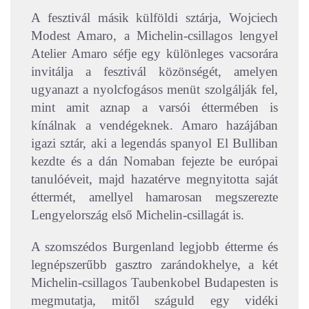
A fesztivál másik külföldi sztárja, Wojciech
Modest Amaro, a Michelin-csillagos lengyel
Atelier Amaro séfje egy különleges vacsorára
invitálja a fesztivál közönségét, amelyen
ugyanazt a nyolcfogásos menüt szolgálják fel,
mint amit aznap a varsói éttermében is
kínálnak a vendégeknek. Amaro hazájában
igazi sztár, aki a legendás spanyol El Bulliban
kezdte és a dán Nomaban fejezte be európai
tanulóéveit, majd hazatérve megnyitotta saját
éttermét, amellyel hamarosan megszerezte
Lengyelország első Michelin-csillagát is.
A szomszédos Burgenland legjobb étterme és
legnépszerűbb gasztro zarándokhelye, a két
Michelin-csillagos Taubenkobel Budapesten is
megmutatja, mitől száguld egy vidéki