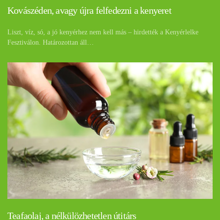
Kovászéden, avagy újra felfedezni a kenyeret
Liszt, víz, só, a jó kenyérhez nem kell más – hirdették a Kenyérlelke
Fesztiválon. Határozottan áll…
Teafaolaj, a nélkülözhetetlen útitárs