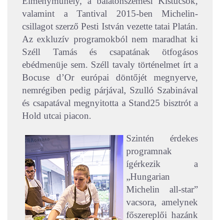
Élményműhely, a balatonszemesi Kistücsök,
valamint a Tantival 2015-ben Michelin-
csillagot szerző Pesti István vezette tatai Platán.
Az exkluzív programokból nem maradhat ki
Széll Tamás és csapatának ötfogásos
ebédmenüje sem. Széll tavaly történelmet írt a
Bocuse d’Or európai döntőjét megnyerve,
nemrégiben pedig párjával, Szulló Szabinával
és csapatával megnyitotta a Stand25 bisztrót a
Hold utcai piacon.
Szintén érdekes
programnak
ígérkezik a
„Hungarian
Michelin all-star”
vacsora, amelynek
főszereplői hazánk