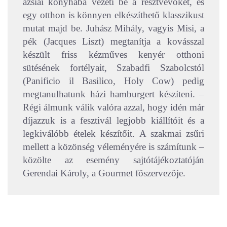
ázsiai konyhába vezeti be a résztvevőket, és
egy otthon is könnyen elkészíthető klasszikust
mutat majd be. Juhász Mihály, vagyis Misi, a
pék (Jacques Liszt) megtanítja a kovásszal
készült friss kézműves kenyér otthoni
sütésének fortélyait, Szabadfi Szabolcstól
(Panificio il Basilico, Holy Cow) pedig
megtanulhatunk házi hamburgert készíteni. –
Régi álmunk válik valóra azzal, hogy idén már
díjazzuk is a fesztivál legjobb kiállítóit és a
legkiválóbb ételek készítőit. A szakmai zsűri
mellett a közönség véleményére is számítunk –
közölte az esemény sajtótájékoztatóján
Gerendai Károly, a Gourmet főszervezője.