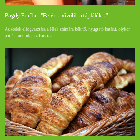
Bagdy Emőke: "Belénk bűvölik a táplálékot"
Az ételek elfogyasztása a lélek számára békítő, nyugtató hatású, olykor
pótlék, ami oldja a bánatot…