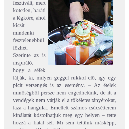
fesztivált, mert
kötetlen, baráti
a légköre, ahol
kicsit
mindenki
fesztelenebbül
főzhet.
Szerinte az is
inspiráló,
hogy a séfek
látják, ki, milyen geggel rukkol elő, így egy
picit versengés is az esemény. – Az ételek
minőségből persze nem engedhetünk, de itt a
vendégek nem várják el a tökéletes tányérokat,
laza a hangulat. Emellett számos csúcsétterem
kínálatát kóstolhatjuk meg egy helyen – tette
hozzá a fiatal séf. Mi sem tettünk másképp,