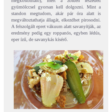
megkóstolható), mert a zölden leszedett
gyümölccsel gyorsan kell dolgozni. Mint a
standon megtudom, akár pár óra alatt is
megváltoztathatja állagát, elkezdhet pirosodni.
A felszolgált epret vákuum alatt savanyítják, az
eredmény pedig egy roppanós, egyben lédús,
eper ízű, de savanykás kísérő.