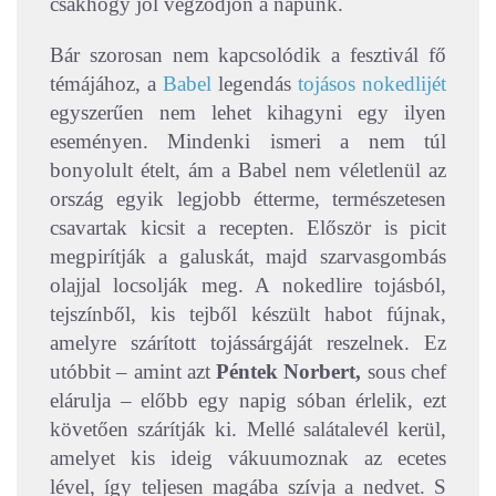
csakhogy jól végződjön a napunk.
Bár szorosan nem kapcsolódik a fesztivál fő
témájához, a
Babel
legendás
tojásos nokedlijét
egyszerűen nem lehet kihagyni egy ilyen
eseményen. Mindenki ismeri a nem túl
bonyolult ételt, ám a Babel nem véletlenül az
ország egyik legjobb étterme, természetesen
csavartak kicsit a recepten. Először is picit
megpirítják a galuskát, majd szarvasgombás
olajjal locsolják meg. A nokedlire tojásból,
tejszínből, kis tejből készült habot fújnak,
amelyre szárított tojássárgáját reszelnek. Ez
utóbbit – amint azt
Péntek Norbert,
sous chef
elárulja – előbb egy napig sóban érlelik, ezt
követően szárítják ki. Mellé salátalevél kerül,
amelyet kis ideig vákuumoznak az ecetes
lével, így teljesen magába szívja a nedvet. S