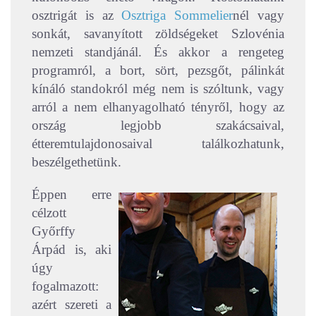
osztrigát is az
Osztriga Sommelier
nél vagy
sonkát, savanyított zöldségeket Szlovénia
nemzeti standjánál. És akkor a rengeteg
programról, a bort, sört, pezsgőt, pálinkát
kínáló standokról még nem is szóltunk, vagy
arról a nem elhanyagolható tényről, hogy az
ország legjobb szakácsaival,
étteremtulajdonosaival találkozhatunk,
beszélgethetünk.
Éppen erre
célzott
Győrffy
Árpád is, aki
úgy
fogalmazott:
azért szereti a