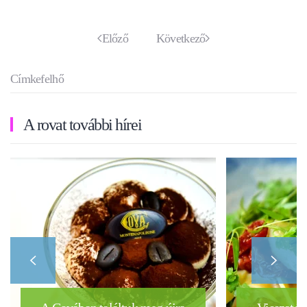
Előző
Következő
Címkefelhő
A rovat további hírei