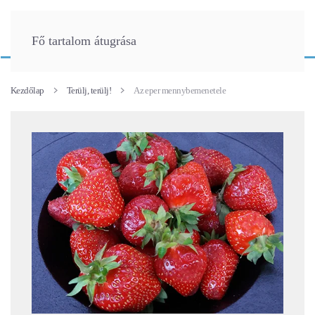
Fő tartalom átugrása
Kezdőlap
Terülj, terülj!
Az eper mennybemenetele