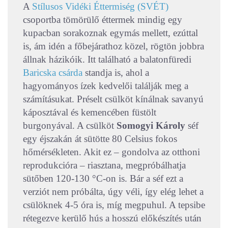
A
Stílusos Vidéki Éttermiség (SVÉT)
csoportba tömörülő éttermek mindig egy
kupacban sorakoznak egymás mellett, ezúttal
is, ám idén a főbejárathoz közel, rögtön jobbra
állnak házikóik. Itt található a balatonfüredi
Baricska csárda
standja is, ahol a
hagyományos ízek kedvelői találják meg a
számításukat. Préselt csülköt kínálnak savanyú
káposztával és kemencében füstölt
burgonyával. A csülköt
Somogyi Károly
séf
egy éjszakán át sütötte 80 Celsius fokos
hőmérsékleten. Akit ez – gondolva az otthoni
reprodukcióra – riasztana, megpróbálhatja
sütőben 120-130 °C-on is. Bár a séf ezt a
verziót nem próbálta, úgy véli, így elég lehet a
csülöknek 4-5 óra is, míg megpuhul. A tepsibe
rétegezve kerülő hús a hosszú előkészítés után