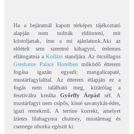
Ha a bejáratnál kapott térképes tájékoztató
alapján nem tudnák eldönteni, mit
kóstoljanak, íme a mi ajánlatunk.
Aki
az
előételt sem szeretné kihagyni, érdemes
ellátogatnia a
Kollázs
standjára. Az ötcsillagos
Greshame Palace Hotelben
működő étterem
fogása igazán egyedi: mangalicapaté,
mustárfagylalttal. Az étterem étlapján ez a
fogás nem található meg, kizárólag a
fesztiválra kreálta
Győrffy Árpád
séf. A
mustárfagyi nem csípős, kissé savanykás-édes,
igazi remekmű. A terrine korrekt, amelyet
ízletes lilahagyma chutney, mustármag és
csemege uborka egészít ki.