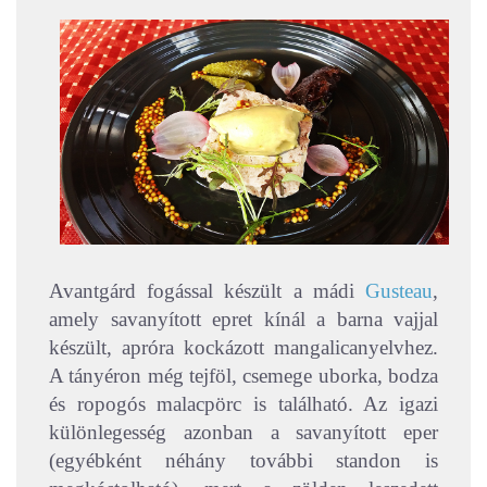
Avantgárd fogással készült a mádi
Gusteau
,
amely savanyított epret kínál a barna vajjal
készült, apróra kockázott mangalicanyelvhez.
A tányéron még tejföl, csemege uborka, bodza
és ropogós malacpörc is található. Az igazi
különlegesség azonban a savanyított eper
(egyébként néhány további standon is