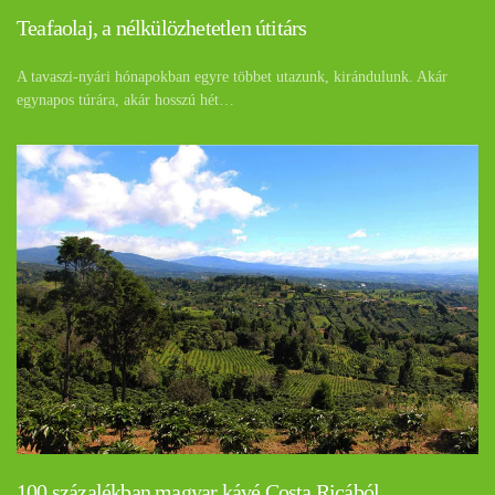
Teafaolaj, a nélkülözhetetlen útitárs
A tavaszi-nyári hónapokban egyre többet utazunk, kirándulunk. Akár
egynapos túrára, akár hosszú hét…
100 százalékban magyar kávé Costa Ricából