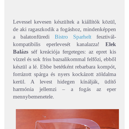
Levessel kevesen készültek a kiállítók közül,
de aki ragaszkodik a fogáshoz, mindenképpen
a balatonfüredi
Bistro Sparhelt
fesztivál-
kompatibilis eperlevesét kanalazza!
Elek
Balázs
séf kreációja fergeteges: az epret kis
vízzel és sok friss bazsalikommal felfőzi, ebből
készül a lé. Ebbe betétként rebarbara kompót,
forrázott spárga és nyers kockázott zöldalma
kerül. A levest hidegen kínálják, üdítő
harmónia jellemzi – a fogás az eper
mennybemenetele.