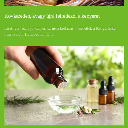
Kovászéden, avagy újra felfedezni a kenyeret
Liszt, víz, só, a jó kenyérhez nem kell más – hirdették a Kenyérlelke
Fesztiválon. Határozottan áll…