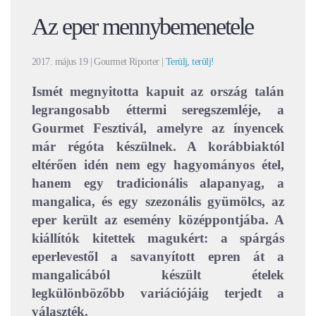
Az eper mennybemenetele
2017. május 19
| Gourmet Riporter |
Terülj, terülj!
Ismét megnyitotta kapuit az ország talán
legrangosabb éttermi seregszemléje, a
Gourmet Fesztivál, amelyre az ínyencek
már régóta készülnek. A korábbiaktól
eltérően idén nem egy hagyományos étel,
hanem egy tradicionális alapanyag, a
mangalica, és egy szezonális gyümölcs, az
eper került az esemény középpontjába. A
kiállítók kitettek magukért: a spárgás
eperlevestől a savanyított epren át a
mangalicából készült ételek
legkülönbözőbb variációjáig terjedt a
választék.