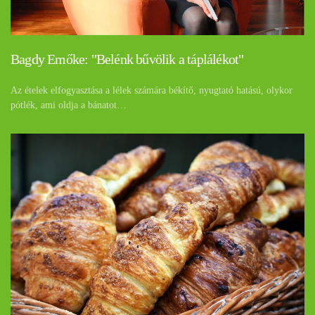
Bagdy Emőke: "Belénk bűvölik a táplálékot"
Az ételek elfogyasztása a lélek számára békítő, nyugtató hatású, olykor
pótlék, ami oldja a bánatot…