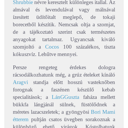
Shrubbie
névre keresztelt különleges itallal. Az
almával és levendulával vagy málnával
ízesített üdítőitalt meglepő, de tokaji
borecetből készítik. Nemcsak oltja a szomjat,
de a tájékoztató szerint csak természetes
anyagokat tartalmaz. Ugyancsak kiváló
szomjoltó a
Cocos
100 százalékos, tiszta
kókuszvíz. Lehűtve mennyei.
Persze rengeteg érdekes dologra
rácsodálkozhatunk még, a grúz ételeket kínáló
Aragvi
standja előtt hosszú vasteknőben
forognak a faszénen készülő kebab
specialitások; a
LánGGuszta
faháza mellett
bükkfa lángjánál sülnek, füstölődnek a
méretes lazacszeletek; a gyöngyösi
Bori Mami
étterem
pultján csatos üvegben sorakoznak a
különböző ehető virágok. Kóstolhatunk