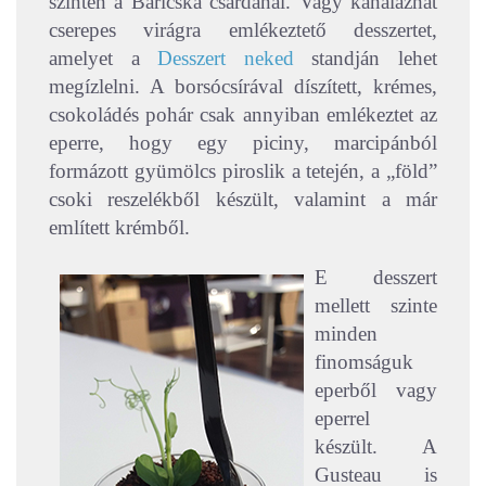
szintén a Baricska csárdánál. Vagy kanalazhat
cserepes virágra emlékeztető desszertet,
amelyet a
Desszert neked
standján lehet
megízlelni. A borsócsírával díszített, krémes,
csokoládés pohár csak annyiban emlékeztet az
eperre, hogy egy piciny, marcipánból
formázott gyümölcs piroslik a tetején, a „föld”
csoki reszelékből készült, valamint a már
említett krémből.
E desszert
mellett szinte
minden
finomságuk
eperből vagy
eperrel
készült. A
Gusteau is