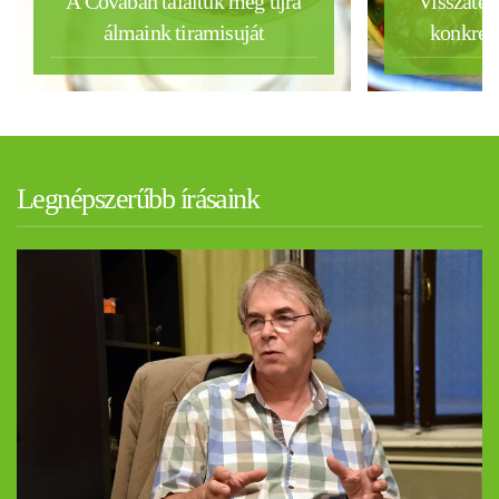
A Covában találtuk meg újra
Visszatér
álmaink tiramisuját
konkrét
Legnépszerűbb írásaink