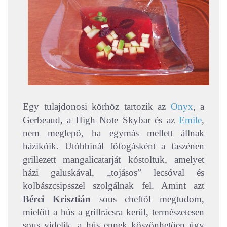
Egy tulajdonosi körhöz tartozik az
Onyx
, a
Gerbeaud, a High Note Skybar és az
Emile
,
nem meglepő, ha egymás mellett állnak
házikóik. Utóbbinál főfogásként a faszénen
grillezett mangalicatarját kóstoltuk, amelyet
házi galuskával, „tojásos” lecsóval és
kolbászcsipsszel szolgálnak fel. Amint azt
Bérci Krisztián
sous cheftől megtudom,
mielőtt a hús a grillrácsra kerül, természetesen
sous videlik, a hús ennek köszönhetően úgy