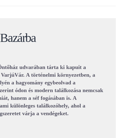
a Bazárba
Öntőház udvarában tárta ki kapuit a
 VarjúVár. A történelmi környezetben, a
elyén a hagyomány egybeolvad a
szerint ódon és modern találkozása nemcsak
át, hanem a séf fogásában is. A
mi különleges találkozóhely, ahol a
szeretet várja a vendégeket.