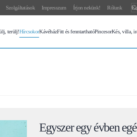
Szolgáltatások
Impresszum
Írjon nekünk!
Rólunk
lj, terülj!
Hírcsokor
Kávéház
Fitt és fenntartható
Pincesor
Kés, villa, i
Egyszer egy évben egés