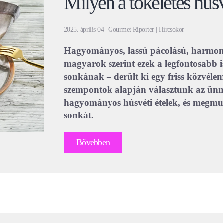
Milyen a tökéletes hús
2025. április 04 | Gourmet Riporter | Hírcsokor
Hagyományos, lassú pácolású, harmonik
magyarok szerint ezek a legfontosabb is
sonkának – derült ki egy friss közvélem
szempontok alapján választunk az ünn
hagyományos húsvéti ételek, és megmut
sonkát.
Bővebben