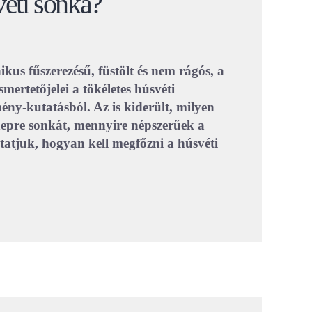
véti sonka?
us fűszerezésű, füstölt és nem rágós, a
mertetőjelei a tökéletes húsvéti
ény-kutatásból. Az is kiderült, milyen
epre sonkát, mennyire népszerűek a
atjuk, hogyan kell megfőzni a húsvéti