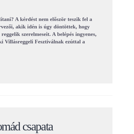
ítani? A kérdést nem először teszik fel a
ervezői, akik idén is úgy döntöttek, hogy
i reggelik szerelmeseit. A belépés ingyenes,
ki Villásreggeli Fesztiválnak ezúttal a
omád csapata