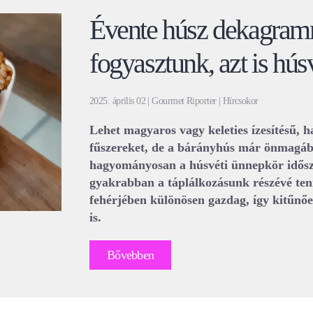
Évente húsz dekagram
fogyasztunk, azt is hús
2025. április 02 | Gourmet Riporter | Hírcsokor
Lehet magyaros vagy keleties ízesítésű, 
fűszereket, de a bárányhús már önmagában
hagyományosan a húsvéti ünnepkör idősz
gyakrabban a táplálkozásunk részévé ten
fehérjében különösen gazdag, így kitűnőe
is.
Bővebben