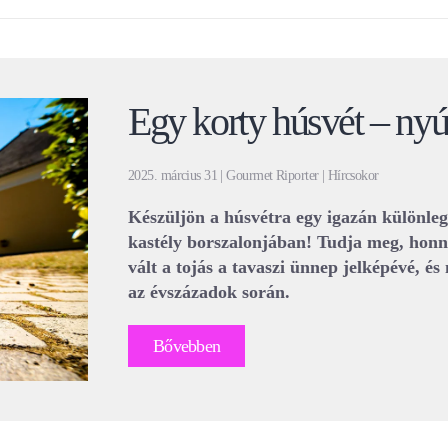
Egy korty húsvét – nyúl
2025. március 31 | Gourmet Riporter | Hírcsokor
Készüljön a húsvétra egy igazán különle
kastély borszalonjában! Tudja meg, honn
vált a tojás a tavaszi ünnep jelképévé, é
az évszázadok során.
Bővebben