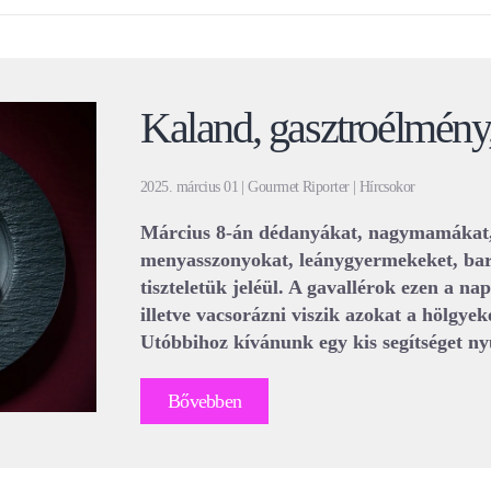
Kaland, gasztroélmény
2025. március 01 | Gourmet Riporter | Hírcsokor
Március 8-án dédanyákat, nagymamákat, 
menyasszonyokat, leánygyermekeket, bará
tiszteletük jeléül. A gavallérok ezen a na
illetve vacsorázni viszik azokat a hölgye
Utóbbihoz kívánunk egy kis segítséget ny
Bővebben