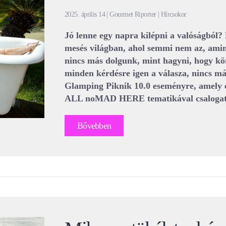
2025. április 14 | Gourmet Riporter | Hírcsokor
Jó lenne egy napra kilépni a valóságból?
mesés világban, ahol semmi nem az, amin
nincs más dolgunk, mint hagyni, hogy k
minden kérdésre igen a válasza, nincs má
Glamping Piknik 10.0 eseményre, amely
ALL noMAD HERE tematikával csalogatj
Bővebben