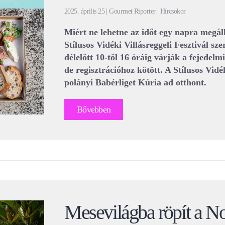
2025. április 25 | Gourmet Riporter | Hírcsokor
Miért ne lehetne az időt egy napra megáll
Stílusos Vidéki Villásreggeli Fesztivál sz
délelőtt 10-től 16 óráig várják a fejedelm
de regisztrációhoz kötött. A Stílusos Vidé
polányi Babérliget Kúria ad otthont.
Bővebben
Mesevilágba röpít a N