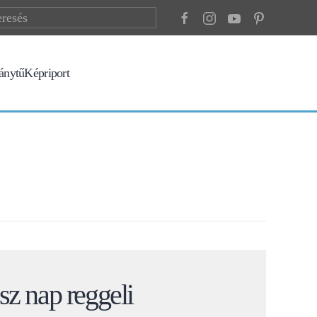
ránytű
Képriport
z nap reggeli