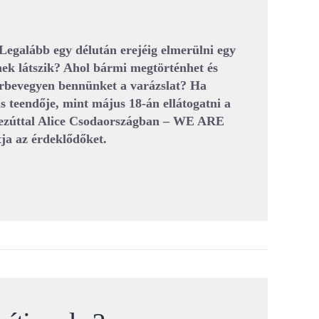
 Legalább egy délután erejéig elmerülni egy
ek látszik? Ahol bármi megtörténhet és
örbevegyen bennünket a varázslat? Ha
s teendője, mint május 18-án ellátogatni a
 ezúttal Alice Csodaországban – WE ARE
a az érdeklődőket.