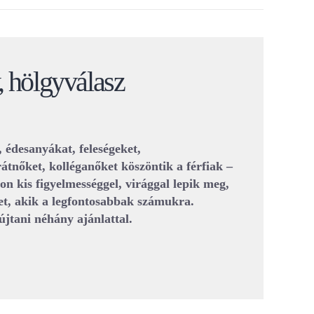
, hölgyválasz
édesanyákat, feleségeket,
tnőket, kolléganőket köszöntik a férfiak –
pon kis figyelmességgel, virággal lepik meg,
ket, akik a legfontosabbak számukra.
újtani néhány ajánlattal.