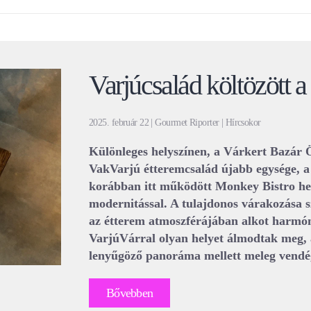
Varjúcsalád költözött 
2025. február 22 | Gourmet Riporter | Hírcsokor
Különleges helyszínen, a Várkert Bazár 
VakVarjú étteremcsalád újabb egysége, a
korábban itt működött Monkey Bistro h
modernitással. A tulajdonos várakozása 
az étterem atmoszférájában alkot harmóni
VarjúVárral olyan helyet álmodtak meg, a
lenyűgöző panoráma mellett meleg vendég
Bővebben