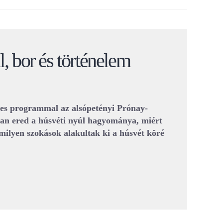
, bor és történelem
ges programmal az alsópetényi Prónay-
an ered a húsvéti nyúl hagyománya, miért
s milyen szokások alakultak ki a húsvét köré