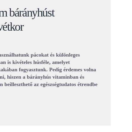
m bárányhúst
vétkor
használhatunk pácokat és különleges
 is kivételes húsféle, amelyet
akában fogyasztunk. Pedig érdemes volna
ni, hiszen a bárányhús vitaminban és
n beilleszthető az egészségtudatos étrendbe