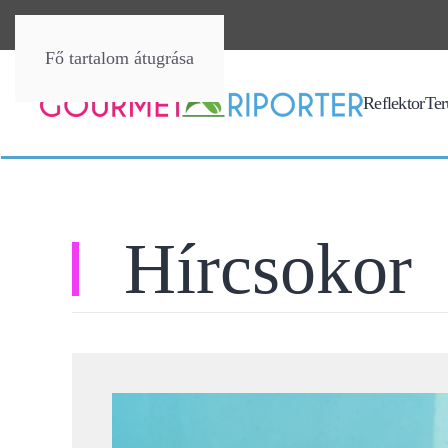
Fő tartalom átugrása
Reflektor
Terü
Hírcsokor