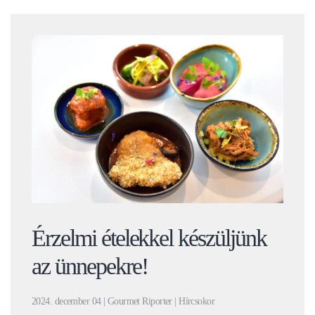
Érzelmi ételekkel készüljünk
az ünnepekre!
2024. december 04 | Gourmet Riporter | Hírcsokor