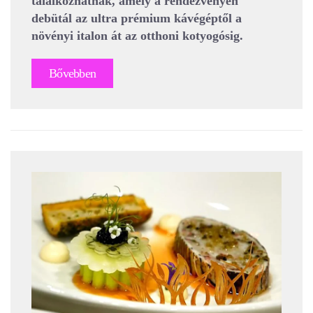
találkozhatnak, amely a rendezvényen
debütál az ultra prémium kávégéptől a
növényi italon át az otthoni kotyogósig.
Bővebben