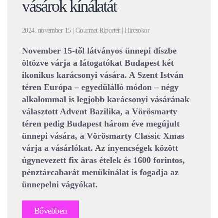
vásárok kínálatát
2024. november 15 | Gourmet Riporter | Hírcsokor
November 15-től látványos ünnepi díszbe
öltözve várja a látogatókat Budapest két
ikonikus karácsonyi vására. A Szent István
téren Európa – egyedülálló módon – négy
alkalommal is legjobb karácsonyi vásárának
választott Advent Bazilika, a Vörösmarty
téren pedig Budapest három éve megújult
ünnepi vására, a Vörösmarty Classic Xmas
várja a vásárlókat. Az ínyencségek között
úgynevezett fix áras ételek és 1600 forintos,
pénztárcabarát menükínálat is fogadja az
ünnepelni vágyókat.
Bővebben