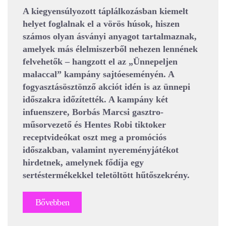
A kiegyensúlyozott táplálkozásban kiemelt
helyet foglalnak el a vörös húsok, hiszen
számos olyan ásványi anyagot tartalmaznak,
amelyek más élelmiszerből nehezen lennének
felvehetők – hangzott el az „Ünnepeljen
malaccal” kampány sajtóeseményén. A
fogyasztásösztönző akciót idén is az ünnepi
időszakra időzítették. A kampány két
infuenszere, Borbás Marcsi gasztro-
műsorvezető és Hentes Robi tiktoker
receptvideókat oszt meg a promóciós
időszakban, valamint nyereményjátékot
hirdetnek, amelynek fődíja egy
sertéstermékekkel teletöltött hűtőszekrény.
Bővebben