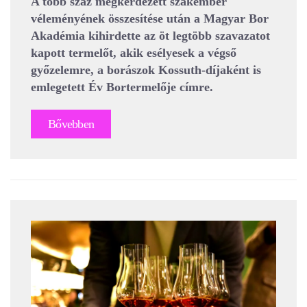
A több száz megkérdezett szakember
véleményének összesítése után a Magyar Bor
Akadémia kihirdette az öt legtöbb szavazatot
kapott termelőt, akik esélyesek a végső
győzelemre, a borászok Kossuth-díjaként is
emlegetett Év Bortermelője címre.
Bővebben