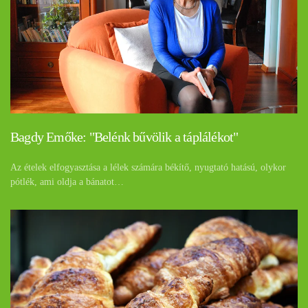
Bagdy Emőke: "Belénk bűvölik a táplálékot"
Az ételek elfogyasztása a lélek számára békítő, nyugtató hatású, olykor
pótlék, ami oldja a bánatot…