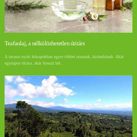
Teafaolaj, a nélkülözhetetlen útitárs
A tavaszi-nyári hónapokban egyre többet utazunk, kirándulunk. Akár
egynapos túrára, akár hosszú hét…