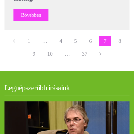
Bővebben
1
…
4
5
6
7
8
9
10
…
37
Legnépszerűbb írásaink