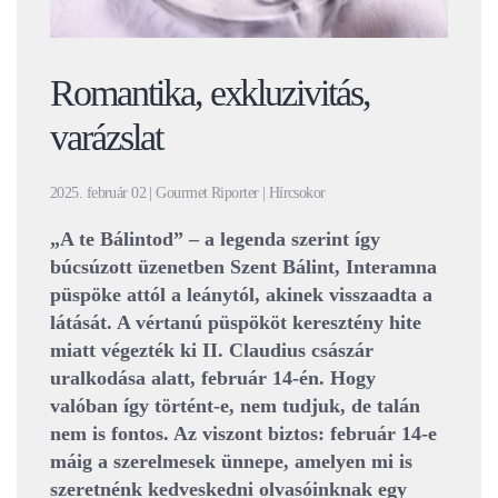
Romantika, exkluzivitás,
varázslat
2025. február 02 | Gourmet Riporter | Hírcsokor
„A te Bálintod” – a legenda szerint így
búcsúzott üzenetben Szent Bálint, Interamna
püspöke attól a leánytól, akinek visszaadta a
látását. A vértanú püspököt keresztény hite
miatt végezték ki II. Claudius császár
uralkodása alatt, február 14-én. Hogy
valóban így történt-e, nem tudjuk, de talán
nem is fontos. Az viszont biztos: február 14-e
máig a szerelmesek ünnepe, amelyen mi is
szeretnénk kedveskedni olvasóinknak egy