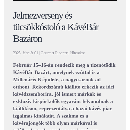
Jelmezverseny és
tücsökkóstoló a KávéBár
Bazáron
2025. február 01 | Gourmet Riporter | Hírcsokor
Február 15–16-án rendezik meg a tizenötödik
KávéBár Bazárt, amelynek ezúttal is a
Millenáris B épülete, a nagycsarnok ad
otthont. Rekordszámú kiállító érkezik az idei
kávédzsemborira, jól ismert márkák és
exkluzív kispörkölők egyaránt felvonulnak a
kiállításon, reprezentálva a hazai kávés piac
izgalmas kínálatát. A szakma és a
kávérajongók több olyan márkával is