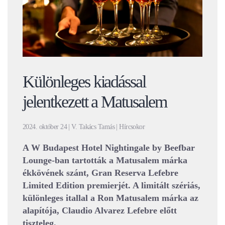
Különleges kiadással
jelentkezett a Matusalem
2024. október 24 | V. Takács Tamás | Hírcsokor
A W Budapest Hotel Nightingale by Beefbar
Lounge-ban tartották a Matusalem márka
ékkövének szánt, Gran Reserva Lefebre
Limited Edition premierjét. A limitált szériás,
különleges itallal a Ron Matusalem márka az
alapítója, Claudio Alvarez Lefebre előtt
tiszteleg.