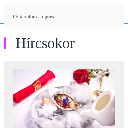
Fő tartalom átugrása
Hírcsokor