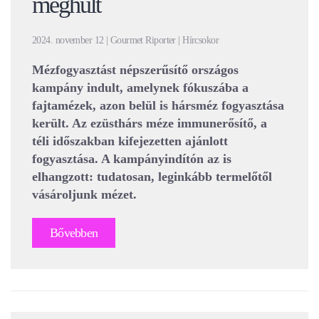
meghűlt
2024. november 12 | Gourmet Riporter | Hírcsokor
Mézfogyasztást népszerűsítő országos
kampány indult, amelynek fókuszába a
fajtamézek, azon belül is hársméz fogyasztása
került. Az ezüsthárs méze immunerősítő, a
téli időszakban kifejezetten ajánlott
fogyasztása. A kampányindítón az is
elhangzott: tudatosan, leginkább termelőtől
vásároljunk mézet.
Bővebben