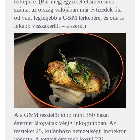
térképére. (Bár megjegyzését elismerésnek
szánta, az ország valójában már évtizedek óta
ott van, legfeljebb a G&M térképére, és oda is
inkább visszakerült – a szerk.)
A a G&M tesztelői több mint 350 hazai
éttermet látogattak végig inkognitóban.
Az
teszteket 25, különböző nemzetiségű inspektor
végezte.
A tesztelt éttermek közül 231