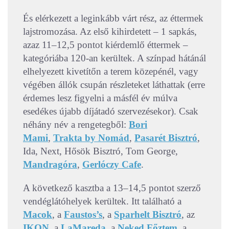
És elérkezett a leginkább várt rész, az éttermek
lajstromozása. Az első kihirdetett – 1 sapkás,
azaz 11–12,5 pontot kiérdemlő éttermek –
kategóriába 120-an kerültek. A színpad hátánál
elhelyezett kivetítőn a terem közepénél, vagy
végében állók csupán részleteket láthattak (erre
érdemes lesz figyelni a másfél év múlva
esedékes újabb díjátadó szervezésekor). Csak
néhány név a rengetegből:
Bori
Mami
,
Trakta by Nomád
,
Pasarét Bisztró
,
Ida, Next, Hősök Bisztró, Tom George,
Mandragóra
,
Gerlóczy Cafe
.
A következő kasztba a 13–14,5 pontot szerző
vendéglátóhelyek kerültek. Itt található a
Macok
, a
Faustos’s
, a
Sparhelt Bisztró
, az
IKON
, a
LaMareda
, a
Neked Főztem
, a