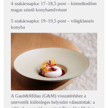
4 szakácssapka: 17–18,5 pont – kiemelkedően
magas szintű konyhaművészet
5 szakácssapka: 19–19,5 pont – világklasszis
konyha
A Gault&Millau (G&M) visszatéréshez a
szervezők különleges helyszínt választottak: a