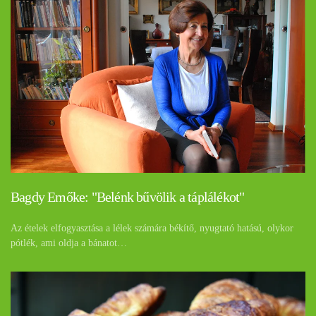
Bagdy Emőke: "Belénk bűvölik a táplálékot"
Az ételek elfogyasztása a lélek számára békítő, nyugtató hatású, olykor
pótlék, ami oldja a bánatot…