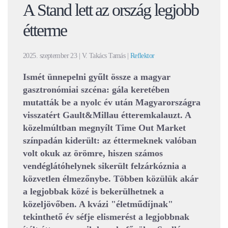
A Stand lett az ország legjobb
étterme
2025. szeptember 23
| V. Takács Tamás |
Reflektor
Ismét ünnepelni gyűlt össze a magyar
gasztronómiai szcéna: gála keretében
mutatták be a nyolc év után Magyarországra
visszatért Gault&Millau étteremkalauzt. A
közelmúltban megnyílt Time Out Market
színpadán kiderült: az éttermeknek valóban
volt okuk az örömre, hiszen számos
vendéglátóhelynek sikerült felzárkóznia a
közvetlen élmezőnybe. Többen közülük akár
a legjobbak közé is bekerülhetnek a
közeljövőben. A kvázi "életműdíjnak"
tekinthető év séfje elismerést a legjobbnak