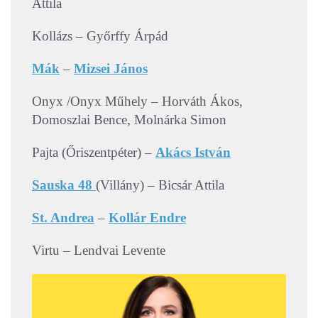
Attila
Kollázs – Győrffy Árpád
Mák
–
Mizsei János
Onyx /Onyx Műhely – Horváth Ákos,
Domoszlai Bence, Molnárka Simon
Pajta (Őriszentpéter) –
Akács István
Sauska 48
(Villány) – Bicsár Attila
St. Andrea
–
Kollár Endre
Virtu – Lendvai Levente