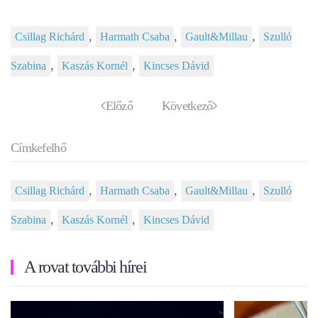
,
,
,
Csillag Richárd
Harmath Csaba
Gault&Millau
Szulló
,
,
Szabina
Kaszás Kornél
Kincses Dávid
Előző
Következő
Címkefelhő
,
,
,
Csillag Richárd
Harmath Csaba
Gault&Millau
Szulló
,
,
Szabina
Kaszás Kornél
Kincses Dávid
A rovat további hírei