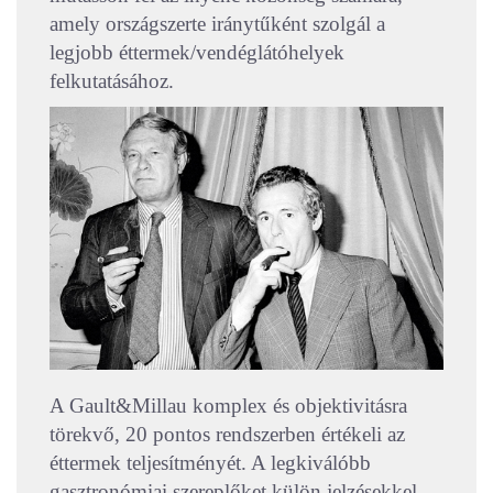
amely országszerte iránytűként szolgál a
legjobb éttermek/vendéglátóhelyek
felkutatásához.
A Gault&Millau komplex és objektivitásra
törekvő, 20 pontos rendszerben értékeli az
éttermek teljesítményét. A legkiválóbb
gasztronómiai szereplőket külön jelzésekkel