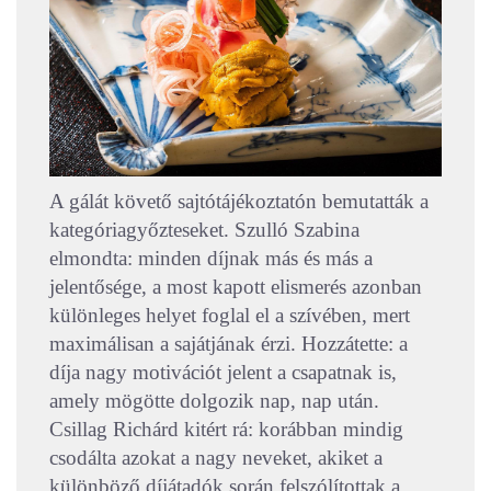
A gálát követő sajtótájékoztatón bemutatták a
kategóriagyőzteseket. Szulló Szabina
elmondta: minden díjnak más és más a
jelentősége, a most kapott elismerés azonban
különleges helyet foglal el a szívében, mert
maximálisan a sajátjának érzi. Hozzátette: a
díja nagy motivációt jelent a csapatnak is,
amely mögötte dolgozik nap, nap után.
Csillag Richárd kitért rá: korábban mindig
csodálta azokat a nagy neveket, akiket a
különböző díjátadók során felszólítottak a