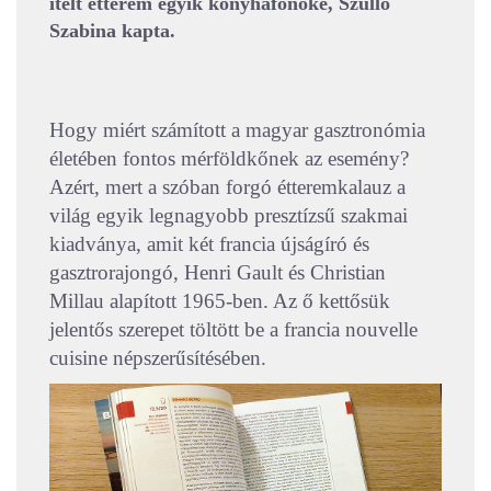
ítélt étterem egyik konyhafőnöke, Szulló
Szabina kapta.
Hogy miért számított a magyar gasztronómia
életében fontos mérföldkőnek az esemény?
Azért, mert a szóban forgó étteremkalauz a
világ egyik legnagyobb presztízsű szakmai
kiadványa, amit két francia újságíró és
gasztrorajongó, Henri Gault és Christian
Millau alapított 1965-ben. Az ő kettősük
jelentős szerepet töltött be a francia nouvelle
cuisine népszerűsítésében.