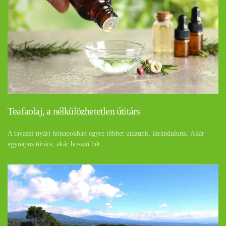
Teafaolaj, a nélkülözhetetlen útitárs
A tavaszi-nyári hónapokban egyre többet utazunk, kirándulunk. Akár
egynapos túrára, akár hosszú hét…