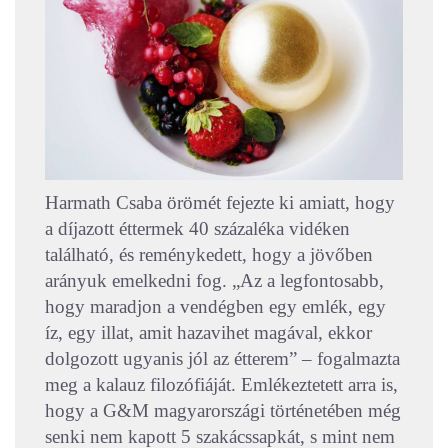
Harmath Csaba örömét fejezte ki amiatt, hogy
a díjazott éttermek 40 százaléka vidéken
található, és reménykedett, hogy a jövőben
arányuk emelkedni fog. „Az a legfontosabb,
hogy maradjon a vendégben egy emlék, egy
íz, egy illat, amit hazavihet magával, ekkor
dolgozott ugyanis jól az étterem” – fogalmazta
meg a kalauz filozófiáját.
Emlékeztetett arra is,
hogy a G&M magyarországi történetében még
senki nem kapott 5 szakácssapkát, s mint nem