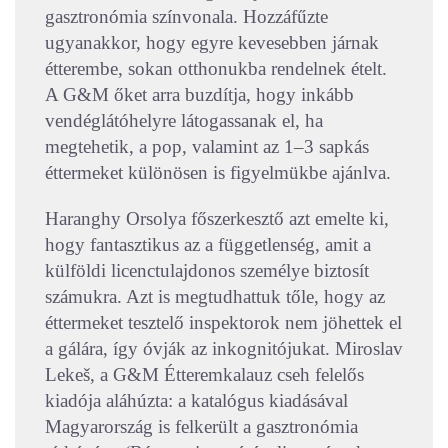
gasztronómia színvonala. Hozzáfűzte
ugyanakkor, hogy egyre kevesebben járnak
étterembe, sokan otthonukba rendelnek ételt.
A G&M őket arra buzdítja, hogy inkább
vendéglátóhelyre látogassanak el, ha
megtehetik, a pop, valamint az 1–3 sapkás
éttermeket különösen is figyelmükbe ajánlva.
Haranghy Orsolya főszerkesztő azt emelte ki,
hogy fantasztikus az a függetlenség, amit a
külföldi licenctulajdonos személye biztosít
számukra. Azt is megtudhattuk tőle, hogy az
éttermeket tesztelő inspektorok nem jöhettek el
a gálára, így óvják az inkognitójukat.
Miroslav
Lekeš, a G&M Étteremkalauz cseh felelős
kiadója aláhúzta: a katalógus kiadásával
Magyarország is felkerült a gasztronómia