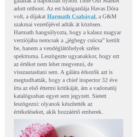
gálának a napokban nyitott Time Out Market
adott otthont. Az est házigazdája Havas Dóra
volt, a díjakat
Harmath Csabával
, a G&M
szakmai vezetőjével adták át közösen.
Harmath hangsúlyozta, hogy a kalauz magyar
verziójába nemcsak a „jéghegy csúcsa” került
be, hanem a vendéglátóhelyek széles
spektruma. Leszögezte ugyanakkor, hogy ezt
az értéket nem lehet megvenni, de
visszautasítani sem. A gálára érkezők azt is
megtudhatták, hogy a chief inspector 32 éve
írta az első éttermi kritikáját, ám a vadonatúj
katalógusban egyet sem jegyzett. Sietett
leszögezni: olyanok készítették az
értékeléseket, akik hozzáértő emberek.