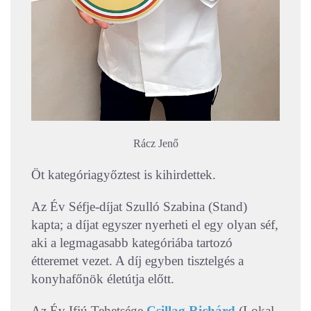
Rácz Jenő
Öt kategóriagyőztest is kihirdettek.
Az Év Séfje-díjat Szulló Szabina (Stand)
kapta; a díjat egyszer nyerheti el egy olyan séf,
aki a legmagasabb kategóriába tartozó
étteremet vezet. A díj egyben tisztelgés a
konyhafőnök életútja előtt.
Az Év Ifjú Tehetsége
Csillag Richárd
(Lokal