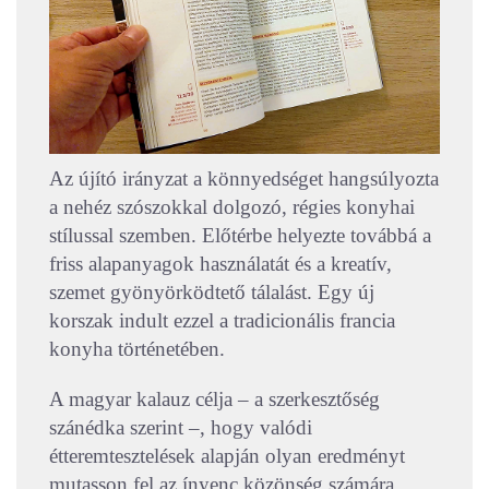
Az újító irányzat a könnyedséget hangsúlyozta
a nehéz szószokkal dolgozó, régies konyhai
stílussal szemben. Előtérbe helyezte továbbá a
friss alapanyagok használatát és a kreatív,
szemet gyönyörködtető tálalást. Egy új
korszak indult ezzel a tradicionális francia
konyha történetében.
A magyar kalauz célja
– a szerkesztőség
szánédka szerint
–
, hogy valódi
étteremtesztelések alapján olyan eredményt
mutasson fel az ínyenc közönség számára,