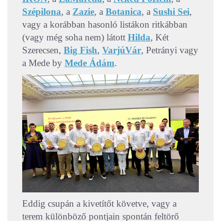
Szépilona
, a
Zazie
, a
Botanica
, a
Sushi Sei
,
vagy a korábban hasonló listákon ritkábban
(vagy még soha nem) látott
Hilda
, Két
Szerecsen,
Big Fish
,
VarjúVár
, Petrányi vagy
a Mede by
Mede Ádám
.
Eddig csupán a kivetítőt követve, vagy a
terem különböző pontjain spontán feltörő