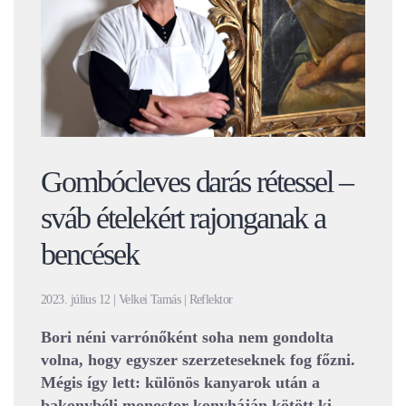
Gombócleves darás rétessel –
sváb ételekért rajonganak a
bencések
2023. július 12 | Velkei Tamás | Reflektor
Bori néni varrónőként soha nem gondolta
volna, hogy egyszer szerzeteseknek fog főzni.
Mégis így lett: különös kanyarok után a
bakonybéli monostor konyháján kötött ki,