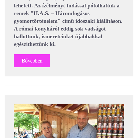
lehetett. Az ízélményt tudással pótolhattuk a
remek "H.A.S. – Háromfogásos
gyomortörténelem" című időszaki kiállításon.
A római konyháról eddig sok vadságot
hallottunk, ismereteinket újabbakkal
egészíthettünk ki.
Bővebben