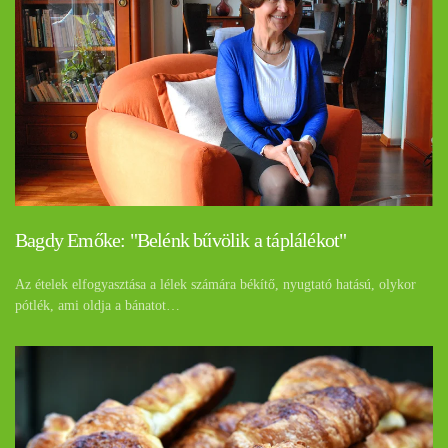
Bagdy Emőke: "Belénk bűvölik a táplálékot"
Az ételek elfogyasztása a lélek számára békítő, nyugtató hatású, olykor
pótlék, ami oldja a bánatot…