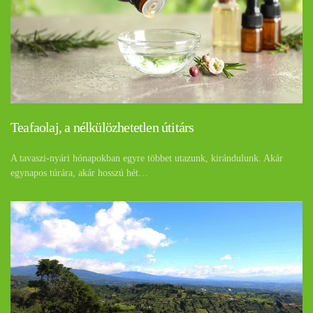
Teafaolaj, a nélkülözhetetlen útitárs
A tavaszi-nyári hónapokban egyre többet utazunk, kirándulunk. Akár
egynapos túrára, akár hosszú hét…