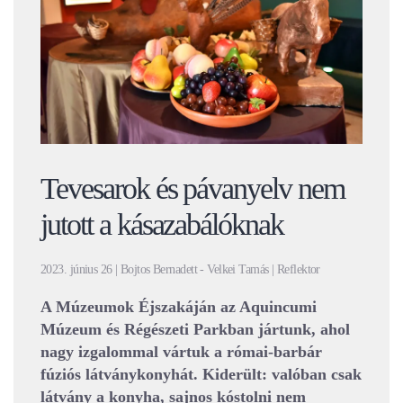
Tevesarok és pávanyelv nem
jutott a kásazabálóknak
2023. június 26 | Bojtos Bernadett - Velkei Tamás | Reflektor
A Múzeumok Éjszakáján az Aquincumi
Múzeum és Régészeti Parkban jártunk, ahol
nagy izgalommal vártuk a római-barbár
fúziós látványkonyhát. Kiderült: valóban csak
látvány a konyha, sajnos kóstolni nem