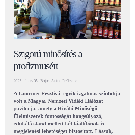
Szigorú minősítés a
profizmusért
2023. június 05 | Bojtos Anita | Reflektor
A Gourmet Fesztivál egyik izgalmas színfoltja
volt a Magyar Nemzeti Vidéki Hálózat
pavilonja, amely a Kiváló Minőségű
Élelmiszerek fontosságát hangsúlyozó,
edukáló stand mellett két kiállítónak is
megjelenési lehetőséget biztosított. Lássuk,