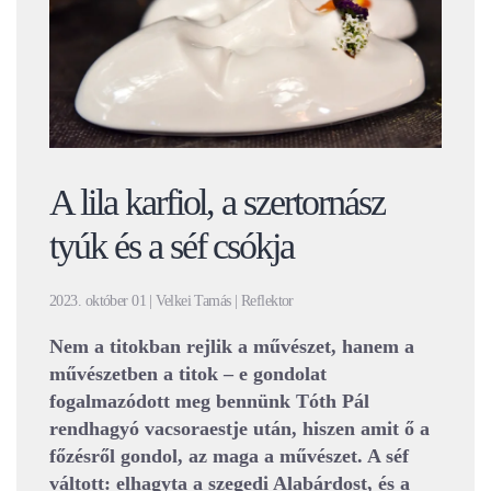
A lila karfiol, a szertornász
tyúk és a séf csókja
2023. október 01 | Velkei Tamás | Reflektor
Nem a titokban rejlik a művészet, hanem a
művészetben a titok – e gondolat
fogalmazódott meg bennünk Tóth Pál
rendhagyó vacsoraestje után, hiszen amit ő a
főzésről gondol, az maga a művészet. A séf
váltott: elhagyta a szegedi Alabárdost, és a