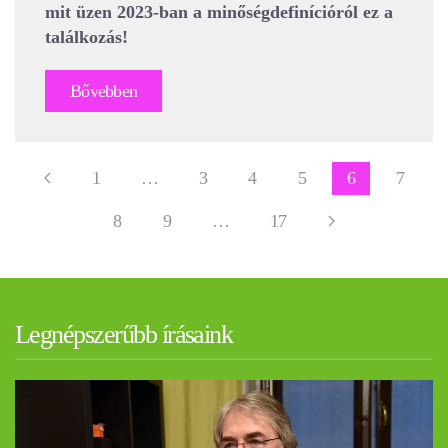
mit üzen 2023-ban a minőségdefinícióról ez a
találkozás!
Bővebben
1
…
3
4
5
6
7
8
9
…
17
Legnépszerűbb írásaink