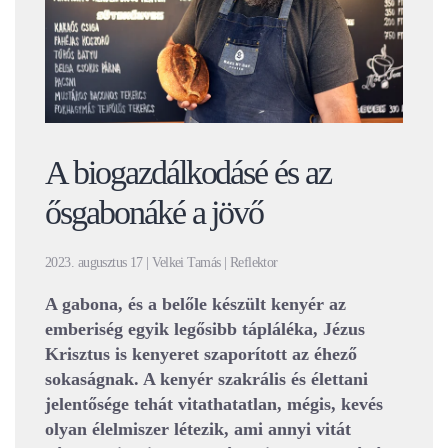
A biogazdálkodásé és az
ősgabonáké a jövő
2023. augusztus 17 | Velkei Tamás | Reflektor
A gabona, és a belőle készült kenyér az
emberiség egyik legősibb tápláléka, Jézus
Krisztus is kenyeret szaporított az éhező
sokaságnak. A kenyér szakrális és élettani
jelentősége tehát vitathatatlan, mégis, kevés
olyan élelmiszer létezik, ami annyi vitát