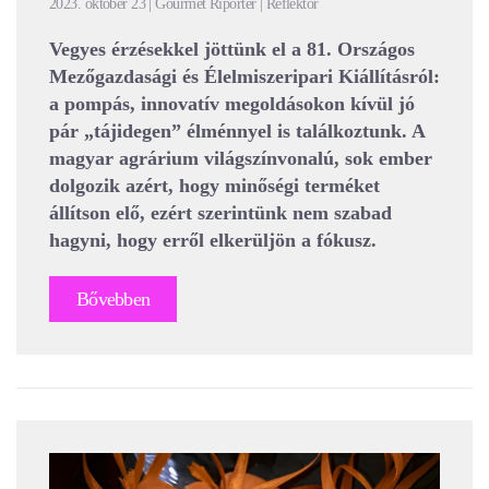
2023. október 23 | Gourmet Riporter | Reflektor
Vegyes érzésekkel jöttünk el a 81. Országos
Mezőgazdasági és Élelmiszeripari Kiállításról:
a pompás, innovatív megoldásokon kívül jó
pár „tájidegen” élménnyel is találkoztunk. A
magyar agrárium világszínvonalú, sok ember
dolgozik azért, hogy minőségi terméket
állítson elő, ezért szerintünk nem szabad
hagyni, hogy erről elkerüljön a fókusz.
Bővebben